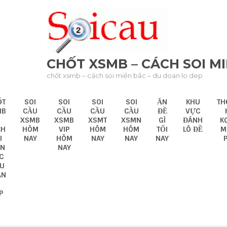
Skip
to
content
CHỐT XSMB – CÁCH SOI M
chốt xsmb – cách soi miền bắc – du doan lo dep
ỐT
SOI
SOI
SOI
SOI
ĂN
KHU
TH
MB
CẦU
CẦU
CẦU
CẦU
ĐỀ
VỰC
XSMB
XSMB
XSMT
XSMN
GÌ
ĐÁNH
K
CH
HÔM
VIP
HÔM
HÔM
TỐI
LÔ ĐỀ
M
I
NAY
HÔM
NAY
NAY
NAY
ỀN
NAY
C
DU
AN
O
P