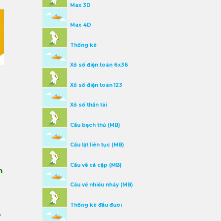
Max 3D
Max 4D
Thống kê
Xổ số điện toán 6x36
Xổ số điện toán 123
Xổ số thần tài
Cầu bạch thủ (MB)
Cầu lật liên tục (MB)
Cầu về cả cặp (MB)
n
Cầu về nhiều nháy (MB)
Thống kê đầu đuôi
o