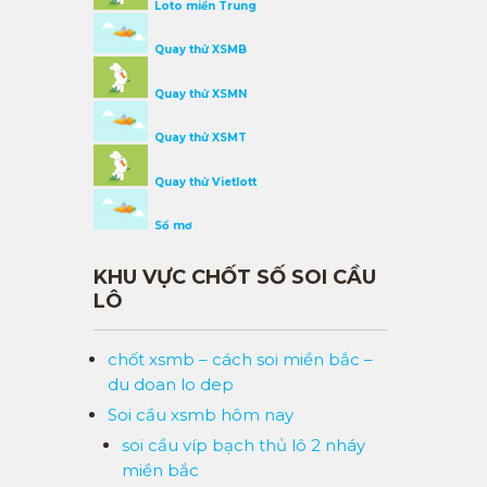
Loto miền Trung
Quay thử XSMB
Quay thử XSMN
Quay thử XSMT
Quay thử Vietlott
Sổ mơ
KHU VỰC CHỐT SỐ SOI CẦU
LÔ
chốt xsmb – cách soi miền bắc –
du doan lo dep
Soi cầu xsmb hôm nay
soi cầu víp bạch thủ lô 2 nháy
miền bắc