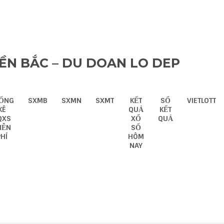
IỀN BẮC – DU DOAN LO DEP
ỐNG
SXMB
SXMN
SXMT
KẾT
SỔ
VIETLOTT
KÊ
QUẢ
KẾT
QXS
XỔ
QUẢ
IỄN
SỐ
PHÍ
HÔM
NAY