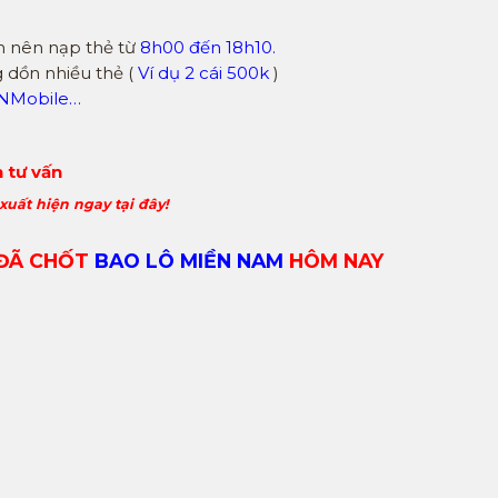
n nên nạp thẻ từ
8h00 đến 18h10.
 dồn nhiều thẻ (
Ví dụ 2 cái 500k
)
VNMobile…
 tư vấn
 xuất hiện ngay tại đây!
 ĐÃ CHỐT
BAO LÔ MIỀN NAM
HÔM NAY