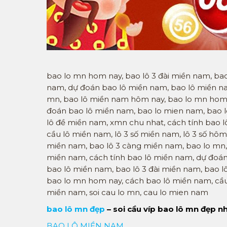
bao lo mn hom nay, bao lô 3 đài miền nam, ba
nam, dự đoán bao lô miền nam, bao lô miền na
mn, bao lô miền nam hôm nay, bao lo mn hom 
đoán bao lô miền nam, bao lo mien nam, bao lô
lô đề miền nam, xmn chu nhat, cách tính bao lô
cầu lô miền nam, lô 3 số miền nam, lô 3 số hôm n
miền nam, bao lô 3 càng miền nam, bao lo mn
miền nam, cách tính bao lô miền nam, dự đoán
bao lô miền nam, bao lô 3 đài miền nam, bao 
bao lo mn hom nay, cách bao lô miền nam, cầu 
miền nam, soi cau lo mn, cau lo mien nam
bao lô mn đẹp
– soi cầu víp bao lô mn đẹp n
BAO LÔ MIỀN NAM