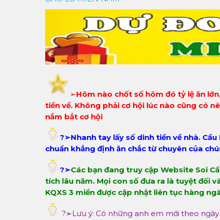
➢
Hôm nào chốt số hôm đó tỷ lệ ăn lớn,
tiền về. Không phải cơ hội lúc nào cũng có n
nắm bắt cơ hội
?➢Nhanh tay lấy số dinh tiền về nhà. Cầ
chuẩn khẳng định ăn chắc từ chuyên của chú
?➢
Các bạn đang truy cập Website Soi Cầu
tích lâu năm. Mọi con số đưa ra là tuyệt đối 
KQXS 3 miền được cập nhật liên tục hàng ngà
?➢Lưu ý: Có những anh em mới theo ngày đầ