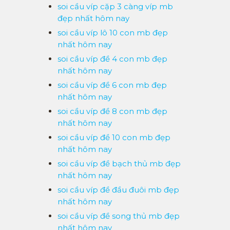
soi cầu víp cặp 3 càng víp mb
đẹp nhất hôm nay
soi cầu víp lô 10 con mb đẹp
nhất hôm nay
soi cầu víp đề 4 con mb đẹp
nhất hôm nay
soi cầu víp đề 6 con mb đẹp
nhất hôm nay
soi cầu víp đề 8 con mb đẹp
nhất hôm nay
soi cầu víp đề 10 con mb đẹp
nhất hôm nay
soi cầu víp đề bạch thủ mb đẹp
nhất hôm nay
soi cầu víp đề đầu đuôi mb đẹp
nhất hôm nay
soi cầu víp đề song thủ mb đẹp
nhất hôm nay