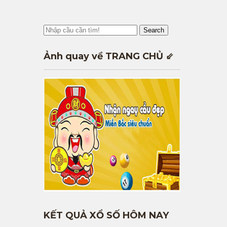
Search
Ảnh quay về TRANG CHỦ ⇙
KẾT QUẢ XỔ SỐ HÔM NAY