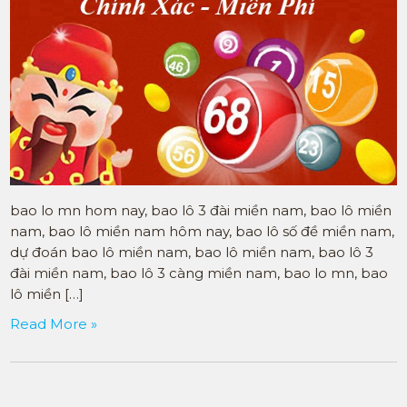
bao lo mn hom nay, bao lô 3 đài miền nam, bao lô miền
nam, bao lô miền nam hôm nay, bao lô số đề miền nam,
dự đoán bao lô miền nam, bao lô miền nam, bao lô 3
đài miền nam, bao lô 3 càng miền nam, bao lo mn, bao
lô miền […]
Read More »