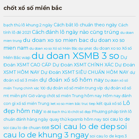
chốt xổ số miền bắc
Cách bắt lô chuẩn theo ngày
bạch thủ lô khung 2 ngày
Cách
Cách đánh lô ngày nào cũng trúng
tính lô đề 2021
du doan
du doan xo so mien bac
du doan xo so
mien trung
mien nam
du doan xo so Xổ số
du doan xo so Xổ số Miền Bắc dại phát
du doan XSMB 3 so
Dự
Miền Bắc wap
Đoán XSMT CAO CẤP
Dự Đoán XSMT CHÍNH XÁC
Dự Đoán
XSMT HÔM NAY
Dự Đoán XSMT SIÊU CHUẨN HÔM NAY
dự
dự đoán xổ số hôm nay
đoán xổ số 3 miền
Dự đoán xổ số
dự đoán xổ số miền trung víp
dự đoán xổ số
miền Trung chính xác 100
mt miễn phí
Giờ vàng chốt số miền Trung hôm nay
Hôm nay đánh
Lô
con gì xổ số miền Trung
kết quả xổ số
ket xo so mien bắc truc tiep
đẹp hôm nay
Phương pháp tính lô
lô đề bạch thủ lô chốt số đẹp
soi cau lo de
chuẩn đánh hàng ngày
quay thử kqxsmb hôm nay
soi cau lo de dep
soi
soi cau lo de chuan 668
cau lo de khung 3 ngay
soi cau lo de kqxs 3