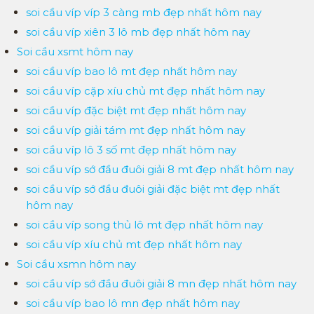
soi cầu víp víp 3 càng mb đẹp nhất hôm nay
soi cầu víp xiên 3 lô mb đẹp nhất hôm nay
Soi cầu xsmt hôm nay
soi cầu víp bao lô mt đẹp nhất hôm nay
soi cầu víp cặp xíu chủ mt đẹp nhất hôm nay
soi cầu víp đặc biệt mt đẹp nhất hôm nay
soi cầu víp giải tám mt đẹp nhất hôm nay
soi cầu víp lô 3 số mt đẹp nhất hôm nay
soi cầu víp sớ đầu đuôi giải 8 mt đẹp nhất hôm nay
soi cầu víp sớ đầu đuôi giải đặc biệt mt đẹp nhất
hôm nay
soi cầu víp song thủ lô mt đẹp nhất hôm nay
soi cầu víp xíu chủ mt đẹp nhất hôm nay
Soi cầu xsmn hôm nay
soi cầu víp sớ đầu đuôi giải 8 mn đẹp nhất hôm nay
soi cầu víp bao lô mn đẹp nhất hôm nay