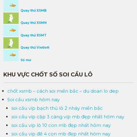
Quay thử XSMB
Quay thử XSMN
Quay thử XSMT
Quay thử Vietlott
Sổ mơ
KHU VỰC CHỐT SỐ SOI CẦU LÔ
chốt xsmb – cách soi miền bắc – du doan lo dep
Soi cầu xsmb hôm nay
soi cầu víp bạch thủ lô 2 nháy miền bắc
soi cầu víp cặp 3 càng víp mb đẹp nhất hôm nay
soi cầu víp lô 10 con mb đẹp nhất hôm nay
soi cầu víp đề 4 con mb đẹp nhất hôm nay