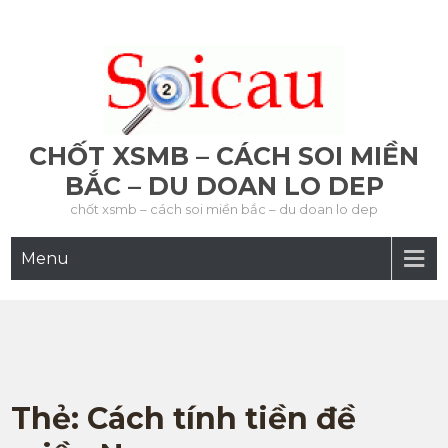
Skip
to
content
CHỐT XSMB – CÁCH SOI MIỀN
BẮC – DU DOAN LO DEP
chốt xsmb – cách soi miền bắc – du doan lo dep
Menu
Thẻ:
Cách tính tiền đề