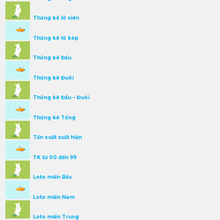
Thống kê lô xiên
Thống kê lô kép
Thống kê Đầu
Thống kê Đuôi
Thống kê Đầu – Đuôi
Thống kê Tổng
Tần suất xuất hiện
TK từ 00 đến 99
Loto miền Bắc
Loto miền Nam
Loto miền Trung