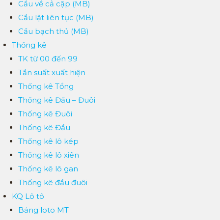
Cầu về cả cặp (MB)
Cầu lật liên tục (MB)
Cầu bạch thủ (MB)
Thống kê
TK từ 00 đến 99
Tần suất xuất hiện
Thống kê Tổng
Thống kê Đầu – Đuôi
Thống kê Đuôi
Thống kê Đầu
Thống kê lô kép
Thống kê lô xiên
Thống kê lô gan
Thống kê đầu đuôi
KQ Lô tô
Bảng loto MT