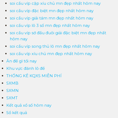
soi cầu víp cặp xíu chủ mn đẹp nhất hôm nay
soi cầu víp đặc biệt mn đẹp nhất hôm nay
soi cầu víp giải tám mn đẹp nhất hôm nay
soi cầu víp lô 3 số mn đẹp nhất hôm nay
soi cầu víp sớ đầu đuôi giải đặc biệt mn đẹp nhất
hôm nay
soi cầu víp song thủ lô mn đẹp nhất hôm nay
soi cầu víp xíu chủ mn đẹp nhất hôm nay
Ăn đề gì tối nay
Khu vực đánh lô đề
THỐNG KÊ KQXS MIỄN PHÍ
SXMB
SXMN
SXMT
Kết quả xổ số hôm nay
Sổ kết quả