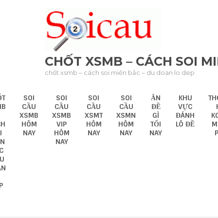
Skip
to
content
CHỐT XSMB – CÁCH SOI M
chốt xsmb – cách soi miền bắc – du doan lo dep
ỐT
SOI
SOI
SOI
SOI
ĂN
KHU
TH
MB
CẦU
CẦU
CẦU
CẦU
ĐỀ
VỰC
XSMB
XSMB
XSMT
XSMN
GÌ
ĐÁNH
K
CH
HÔM
VIP
HÔM
HÔM
TỐI
LÔ ĐỀ
M
I
NAY
HÔM
NAY
NAY
NAY
ỀN
NAY
C
DU
AN
O
P