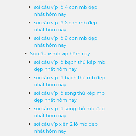
soi cầu víp lô 4 con mb đẹp
nhất hôm nay
soi cầu víp lô 6 con mb đẹp
nhất hôm nay
soi cầu víp lô 8 con mb đẹp
nhất hôm nay
Soi cầu xsmb vip hôm nay
soi cầu víp lô bạch thủ kép mb
đẹp nhất hôm nay
soi cầu víp lô bạch thủ mb đẹp
nhất hôm nay
soi cầu víp lô song thủ kép mb
đẹp nhất hôm nay
soi cầu víp lô song thủ mb đẹp
nhất hôm nay
soi cầu víp xiên 2 lô mb đẹp
nhất hôm nay