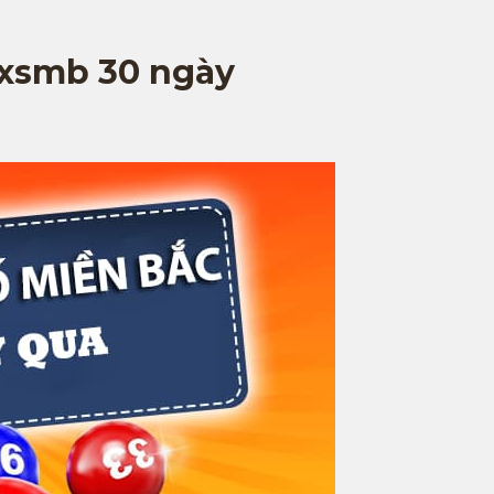
 xsmb 30 ngày