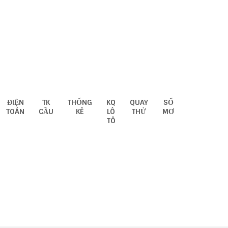
ĐIỆN
TK
THỐNG
KQ
QUAY
SỔ
TOÁN
CẦU
KÊ
LÔ
THỬ
MƠ
TÔ