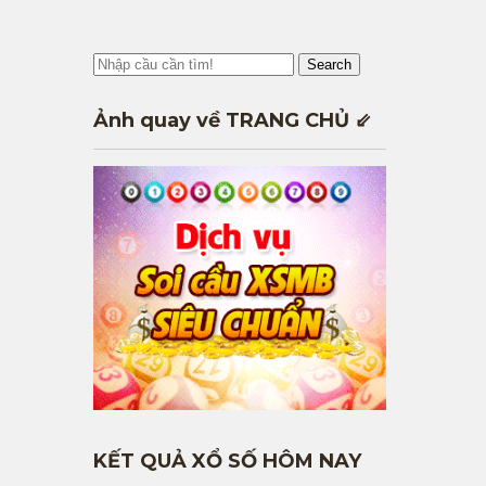
Search
Ảnh quay về TRANG CHỦ ⇙
KẾT QUẢ XỔ SỐ HÔM NAY