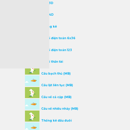
Max 3D
Max 4D
Thống kê
Xổ số điện toán 6x36
Xổ số điện toán 123
Xổ số thần tài
Cầu bạch thủ (MB)
Cầu lật liên tục (MB)
Cầu về cả cặp (MB)
Cầu về nhiều nháy (MB)
Thống kê đầu đuôi