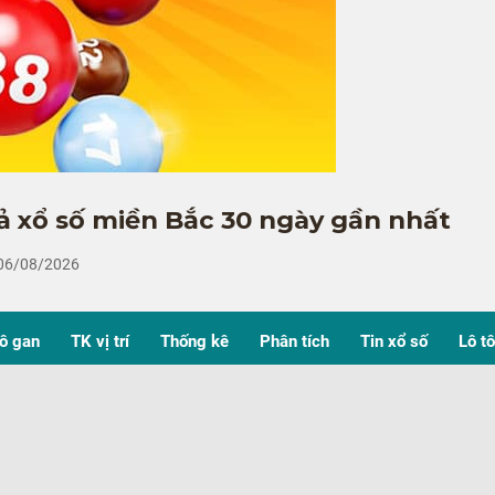
ả xổ số miền Bắc 30 ngày gần nhất