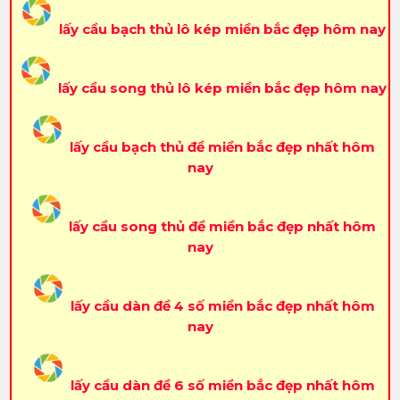
lấy cầu bạch thủ lô kép miền bắc đẹp hôm nay
lấy cầu song thủ lô kép miền bắc đẹp hôm nay
lấy cầu bạch thủ đề miền bắc đẹp nhất hôm
nay
lấy cầu song thủ đề miền bắc đẹp nhất hôm
nay
lấy cầu dàn đề 4 số miền bắc đẹp nhất hôm
nay
lấy cầu dàn đề 6 số miền bắc đẹp nhất hôm