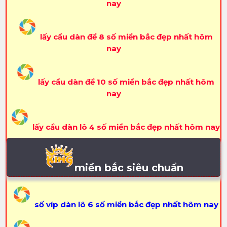
nay
lấy cầu dàn đề 8 số miền bắc đẹp nhất hôm
nay
lấy cầu dàn đề 10 số miền bắc đẹp nhất hôm
nay
lấy cầu dàn lô 4 số miền bắc đẹp nhất hôm nay
miền bắc siêu chuẩn
số víp dàn lô 6 số miền bắc đẹp nhất hôm nay