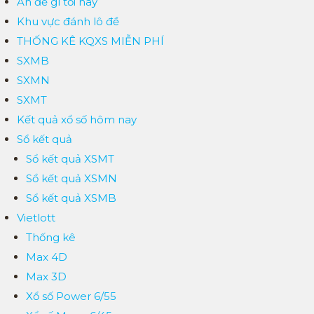
Ăn đề gì tối nay
Khu vực đánh lô đề
THỐNG KÊ KQXS MIỄN PHÍ
SXMB
SXMN
SXMT
Kết quả xổ số hôm nay
Sổ kết quả
Sổ kết quả XSMT
Sổ kết quả XSMN
Sổ kết quả XSMB
Vietlott
Thống kê
Max 4D
Max 3D
Xổ số Power 6/55