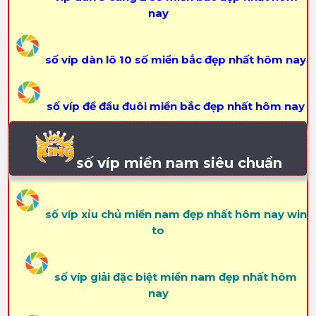
nay
số víp dàn lô 10 số miền bắc đẹp nhất hôm nay
số víp đề đầu đuôi miền bắc đẹp nhất hôm nay
số víp miền nam siêu chuẩn
số víp xỉu chủ miền nam đẹp nhất hôm nay win
to
số víp giải đặc biệt miền nam đẹp nhất hôm
nay