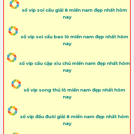
số víp soi cầu giải 8 miền nam đẹp nhất hôm
nay
số víp soi cầu bao lô miền nam đẹp nhất hôm
nay
số víp cầu cặp xỉu chủ miền nam đẹp nhất hôm
nay
số víp song thủ lô miền nam đẹp nhất hôm
nay
số víp đầu đuôi giải 8 miền nam đẹp nhất hôm
nay