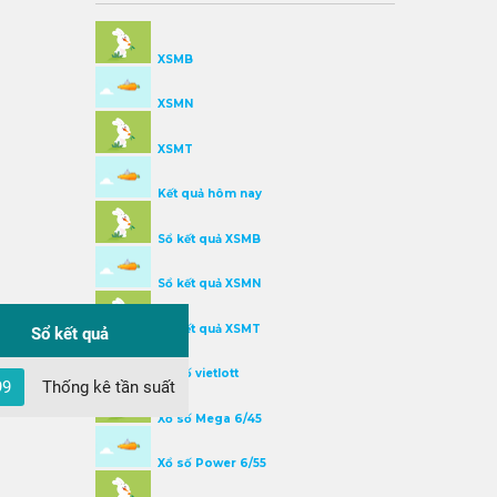
XSMB
XSMN
XSMT
Kết quả hôm nay
Sổ kết quả XSMB
Sổ kết quả XSMN
Sổ kết quả XSMT
Xổ số vietlott
Xổ số Mega 6/45
Xổ số Power 6/55