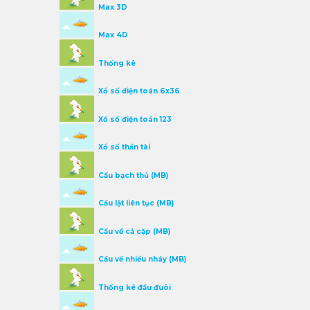
Max 3D
Max 4D
Thống kê
Xổ số điện toán 6x36
Xổ số điện toán 123
Xổ số thần tài
Cầu bạch thủ (MB)
Cầu lật liên tục (MB)
Cầu về cả cặp (MB)
Cầu về nhiều nháy (MB)
Thống kê đầu đuôi