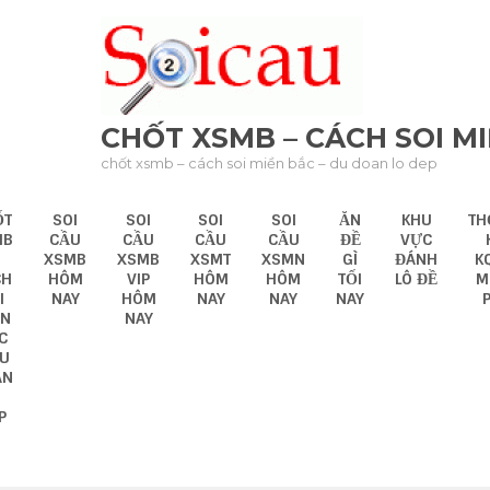
Skip
to
content
CHỐT XSMB – CÁCH SOI M
chốt xsmb – cách soi miền bắc – du doan lo dep
ỐT
SOI
SOI
SOI
SOI
ĂN
KHU
TH
MB
CẦU
CẦU
CẦU
CẦU
ĐỀ
VỰC
XSMB
XSMB
XSMT
XSMN
GÌ
ĐÁNH
K
CH
HÔM
VIP
HÔM
HÔM
TỐI
LÔ ĐỀ
M
I
NAY
HÔM
NAY
NAY
NAY
ỀN
NAY
C
DU
AN
O
P