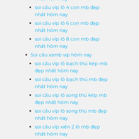
soi cầu víp lô 4 con mb đẹp
nhất hôm nay
soi cầu víp lô 6 con mb đẹp
nhất hôm nay
soi cầu víp lô 8 con mb đẹp
nhất hôm nay
Soi cầu xsmb vip hôm nay
soi cầu víp lô bạch thủ kép mb
đẹp nhất hôm nay
soi cầu víp lô bạch thủ mb đẹp
nhất hôm nay
soi cầu víp lô song thủ kép mb
đẹp nhất hôm nay
soi cầu víp lô song thủ mb đẹp
nhất hôm nay
soi cầu víp xiên 2 lô mb đẹp
nhất hôm nay