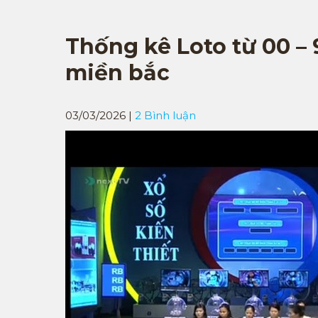
Thống kê Loto từ 00 – 
miền bắc
03/03/2026
|
2 Bình luận