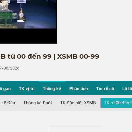
B từ 00 đến 99 | XSMB 00-99