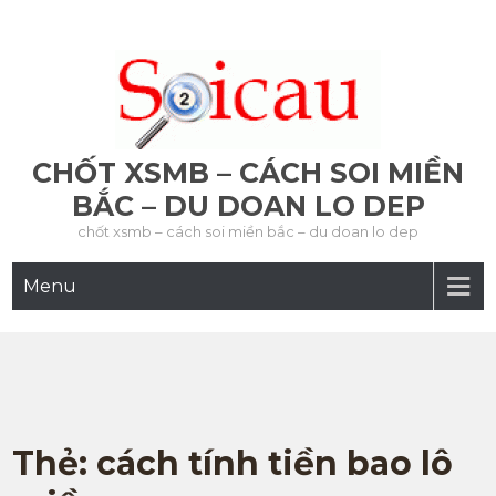
Skip
to
content
CHỐT XSMB – CÁCH SOI MIỀN
BẮC – DU DOAN LO DEP
chốt xsmb – cách soi miền bắc – du doan lo dep
Menu
Thẻ:
cách tính tiền bao lô