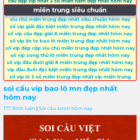
cầu đẹp vip nhất 3 số miền nam đẹp nhất hôm nay
miền trung siêu chuẩn
xỉu chủ miền trung đẹp nhất siêu chuẩn hôm nay
số víp giải đặc biệt miền trung đẹp nhất hôm nay
số víp cầu đẹp giải 8 miền trung đẹp nhất hôm nay
số víp ăn to bao lô miền trung đẹp nhất hôm nay
số víp đẹp cặp xỉu chủ miền trung đẹp nhất hôm nay
số víp song thủ lô miền trung đẹp nhất hôm nay
số víp đầu đuôi giải 8 miền trung đẹp nhất hôm nay
víp đầu đuôi đặc biệt miền trung đẹp nhất hôm nay
số víp lô 3 số miền trung đẹp nhất víp miền trung
soi cầu víp bao lô mn đẹp nhất
hôm nay
177 Bình luận
|
Soi cầu xsmn hôm nay