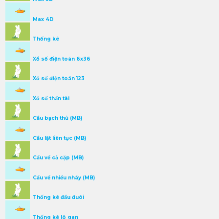
Max 4D
Thống kê
Xổ số điện toán 6x36
Xổ số điện toán 123
Xổ số thần tài
Cầu bạch thủ (MB)
Cầu lật liên tục (MB)
Cầu về cả cặp (MB)
Cầu về nhiều nháy (MB)
Thống kê đầu đuôi
Thống kê lô gan