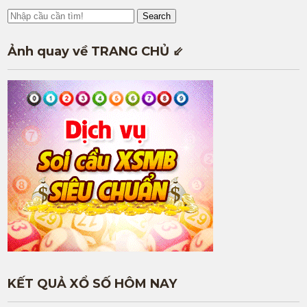
Search
Ảnh quay về TRANG CHỦ ⇙
KẾT QUẢ XỔ SỐ HÔM NAY