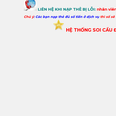
LIÊN HỆ KHI NẠP THẺ BỊ LỖI:
nhân viên
Chú ý
: Các bạn nạp thẻ đủ số tiền ở dịch vụ
thì số sẽ
HỆ THỐNG SOI CẦU