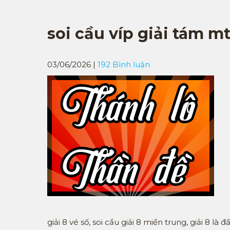
soi cầu víp giải tám 
03/06/2026
|
192 Bình luận
giải 8 vé số, soi cầu giải 8 miền trung, giải 8 là đầu