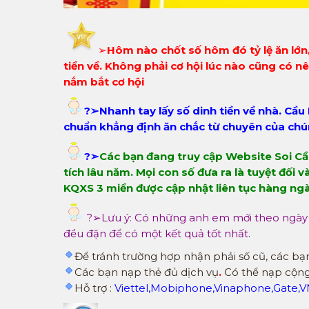
➢
Hôm nào chốt số hôm đó tỷ lệ ăn lớn,
tiền về. Không phải cơ hội lúc nào cũng có n
nắm bắt cơ hội
?➢Nhanh tay lấy số dinh tiền về nhà. Cầ
chuẩn khẳng định ăn chắc từ chuyên của chú
?➢
Các bạn đang truy cập Website Soi Cầu
tích lâu năm. Mọi con số đưa ra là tuyệt đối 
KQXS 3 miền được cập nhật liên tục hàng ngà
?➢Lưu ý: Có những anh em mới theo ngày đầ
đều đặn để có một kết quả tốt nhất.
Để tránh trường hợp nhận phải số cũ, các bạ
Các bạn nạp thẻ đủ dịch vụ
.
Có thể nạp cộng
Hỗ trợ :
Viettel,Mobiphone,Vinaphone,Gate,