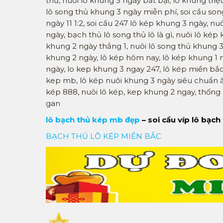
thủ, nuôi lô khung 3 ngày bất bại, lô khung tr
lô song thủ khung 3 ngày miễn phí, soi cầu so
ngày 11 1:2, soi cầu 247 lô kép khung 3 ngày, n
ngày, bạch thủ lô song thủ lô là gì, nuôi lô k
khung 2 ngày thắng 1, nuôi lô song thủ khung 3
khung 2 ngày, lô kép hôm nay, lô kép khung 1 n
ngày, lo kep khung 3 ngay 247, lô kép miền bắc,
kep mb, lô kép nuôi khung 3 ngày siêu chuẩn ăn
kép 888, nuôi lô kép, kep khung 2 ngay, thống 
gan
lô bạch thủ kép mb đẹp
– soi cầu víp lô bạc
BẠCH THỦ LÔ KÉP MIỀN BẮC