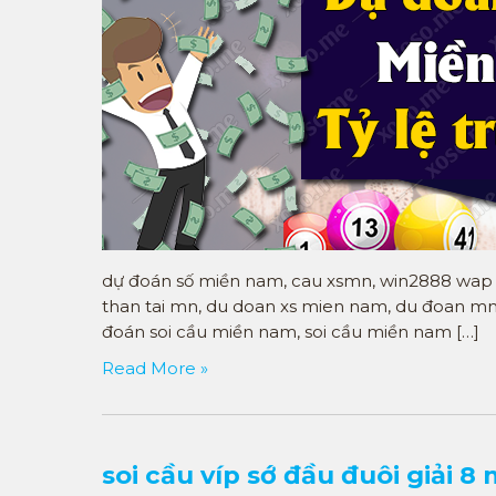
dự đoán số miền nam, cau xsmn, win2888 wap 
than tai mn, du doan xs mien nam, du đoan mn
đoán soi cầu miền nam, soi cầu miền nam […]
Read More »
soi cầu víp sớ đầu đuôi giải 