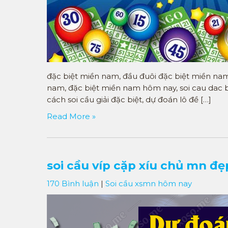
đặc biệt miền nam, đầu đuôi đặc biệt miền nam
nam, đặc biệt miền nam hôm nay, soi cau dac b
cách soi cầu giải đặc biệt, dự đoán lô đề […]
Read More »
soi cầu víp cặp xíu chủ mn đ
170 Bình luận
|
Soi cầu xsmn hôm nay