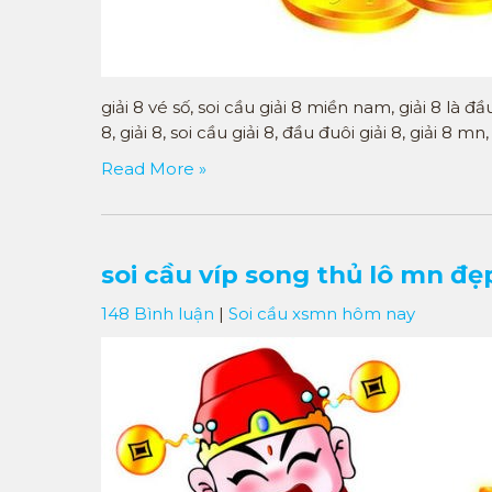
giải 8 vé số, soi cầu giải 8 miền nam, giải 8 là đầu 
8, giải 8, soi cầu giải 8, đầu đuôi giải 8, giải 8 m
Read More »
soi cầu víp song thủ lô mn đ
148 Bình luận
|
Soi cầu xsmn hôm nay