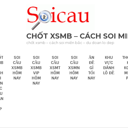
Skip
to
content
CHỐT XSMB – CÁCH SOI M
chốt xsmb – cách soi miền bắc – du doan lo dep
ỐT
SOI
SOI
SOI
SOI
ĂN
KHU
TH
MB
CẦU
CẦU
CẦU
CẦU
ĐỀ
VỰC
XSMB
XSMB
XSMT
XSMN
GÌ
ĐÁNH
K
CH
HÔM
VIP
HÔM
HÔM
TỐI
LÔ ĐỀ
M
I
NAY
HÔM
NAY
NAY
NAY
ỀN
NAY
C
DU
AN
O
P