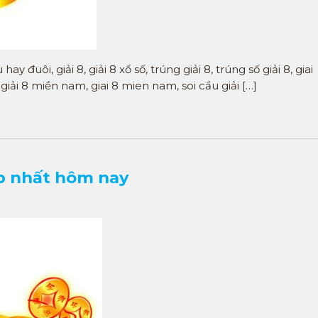
hay đuôi, giải 8, giải 8 xổ số, trúng giải 8, trúng số giải 8, giai
n, giải 8 miền nam, giai 8 mien nam, soi cầu giải […]
ẹp nhất hôm nay