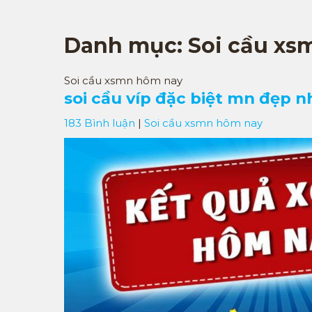
Danh mục:
Soi cầu xs
Soi cầu xsmn hôm nay
soi cầu víp đặc biệt mn đẹp 
183 Bình luận
|
Soi cầu xsmn hôm nay