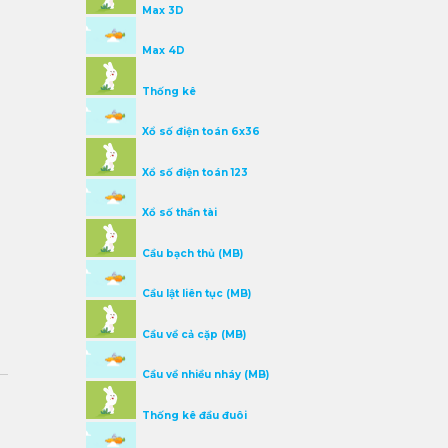
Max 3D
Max 4D
Thống kê
Xổ số điện toán 6x36
Xổ số điện toán 123
Xổ số thần tài
Cầu bạch thủ (MB)
Cầu lật liên tục (MB)
Cầu về cả cặp (MB)
Cầu về nhiều nháy (MB)
Thống kê đầu đuôi