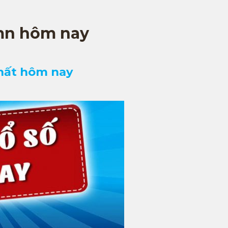
mn hôm nay
nhất hôm nay