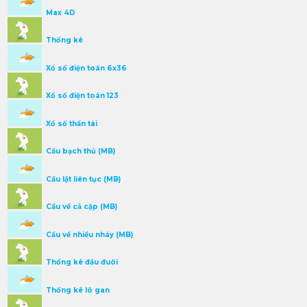
Max 4D
Thống kê
Xổ số điện toán 6x36
Xổ số điện toán 123
Xổ số thần tài
Cầu bạch thủ (MB)
Cầu lật liên tục (MB)
Cầu về cả cặp (MB)
Cầu về nhiều nháy (MB)
Thống kê đầu đuôi
Thống kê lô gan