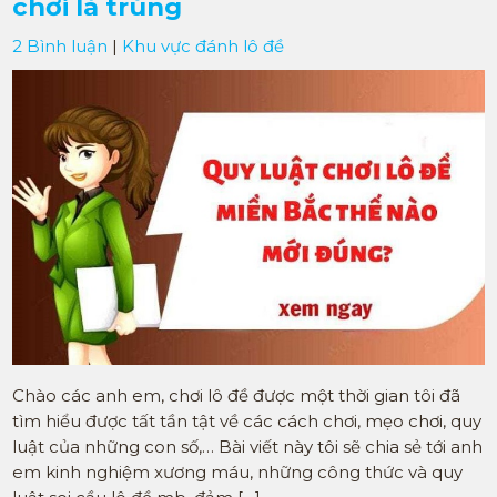
chơi là trúng
2 Bình luận
|
Khu vực đánh lô đề
Chào các anh em, chơi lô đề được một thời gian tôi đã
tìm hiểu được tất tần tật về các cách chơi, mẹo chơi, quy
luật của những con số,… Bài viết này tôi sẽ chia sẻ tới anh
em kinh nghiệm xương máu, những công thức và quy