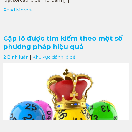
luật soi cầu lô đề mb, đảm […]
Read More »
Cặp lô được tìm kiếm theo một số
phương pháp hiệu quả
2 Bình luận
|
Khu vực đánh lô đề