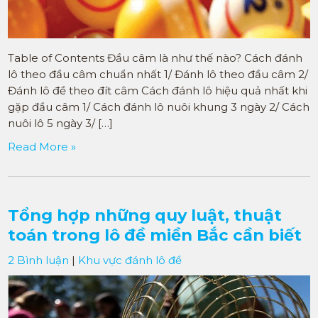
Table of Contents Đầu câm là như thế nào? Cách đánh
lô theo đầu câm chuẩn nhất 1/ Đánh lô theo đầu câm 2/
Đánh lô đề theo đít câm Cách đánh lô hiệu quả nhất khi
gặp đầu câm 1/ Cách đánh lô nuôi khung 3 ngày 2/ Cách
nuôi lô 5 ngày 3/ […]
Read More »
Tổng hợp những quy luật, thuật
toán trong lô đề miền Bắc cần biết
2 Bình luận
|
Khu vực đánh lô đề