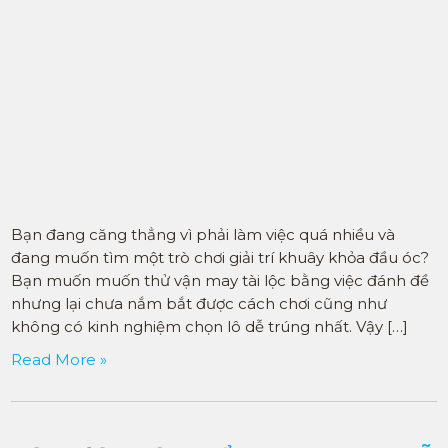
Bạn đang căng thẳng vì phải làm việc quá nhiều và
đang muốn tìm một trò chơi giải trí khuây khỏa đầu óc?
Bạn muốn muốn thử vận may tài lộc bằng việc đánh đề
nhưng lại chưa nắm bắt được cách chơi cũng như
không có kinh nghiệm chọn lô dễ trúng nhất. Vậy […]
Read More »