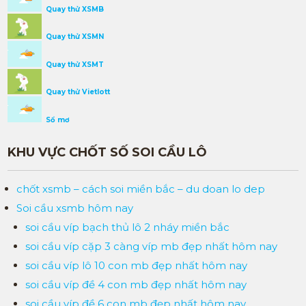
Quay thử XSMB
Quay thử XSMN
Quay thử XSMT
Quay thử Vietlott
Sổ mơ
KHU VỰC CHỐT SỐ SOI CẦU LÔ
chốt xsmb – cách soi miền bắc – du doan lo dep
Soi cầu xsmb hôm nay
soi cầu víp bạch thủ lô 2 nháy miền bắc
soi cầu víp cặp 3 càng víp mb đẹp nhất hôm nay
soi cầu víp lô 10 con mb đẹp nhất hôm nay
soi cầu víp đề 4 con mb đẹp nhất hôm nay
soi cầu víp đề 6 con mb đẹp nhất hôm nay