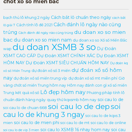
chốt xổ số miền bắc
Cách bắt lô chuẩn theo ngày
bạch thủ lô khung 2 ngày
cách bắt
Cách đánh lô ngày nào cũng
Cách tính lô đề 2021
lô giải 7
du doan xo so mien
trúng
Cách đánh đề ngày nào cũng trúng
bac
du doan xo so mien nam
du doan xo so Xổ số Miền Bắc
du doan XSMB 3 so
Dự Đoán
wap
XSMT CAO CẤP
Dự Đoán XSMT CHÍNH XÁC
Dự Đoán XSMT
HÔM NAY
Dự Đoán XSMT SIÊU CHUẨN HÔM NAY
Dự đoán kq
dự đoán xổ số hôm
dự đoán xổ số 3 miền
xổ số Miền Trung
nay
dự đoán xổ số miền trung víp
dự đoán xổ số mt miễn phí
Giờ
vàng chốt số miền Trung hôm nay
Hôm nay đánh con gì xổ số miền
Lô đẹp hôm nay
Trung
kết quả xổ số
Phương pháp tính lô
soi cau lo de
chuẩn đánh hàng ngày
quay thử kqxsmb hôm nay
soi cau lo de dep
soi
soi cau lo de chuan 668
cau lo de khung 3 ngay
soi cau lo de kqxs 3
soi cau lo de mien phi
mien
soi cau lo de mt
soi cau lo de online
soi cau lo XSMB 16 nhay hom nay
soi cau
soi cau lo de vip 3 mien