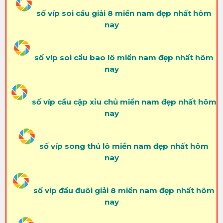
số víp soi cầu giải 8 miền nam đẹp nhất hôm
nay
số víp soi cầu bao lô miền nam đẹp nhất hôm
nay
số víp cầu cặp xỉu chủ miền nam đẹp nhất hôm
nay
số víp song thủ lô miền nam đẹp nhất hôm
nay
số víp đầu đuôi giải 8 miền nam đẹp nhất hôm
nay