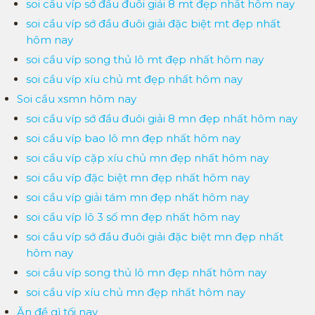
soi cầu víp sớ đầu đuôi giải 8 mt đẹp nhất hôm nay
soi cầu víp sớ đầu đuôi giải đặc biệt mt đẹp nhất
hôm nay
soi cầu víp song thủ lô mt đẹp nhất hôm nay
soi cầu víp xíu chủ mt đẹp nhất hôm nay
Soi cầu xsmn hôm nay
soi cầu víp sớ đầu đuôi giải 8 mn đẹp nhất hôm nay
soi cầu víp bao lô mn đẹp nhất hôm nay
soi cầu víp cặp xíu chủ mn đẹp nhất hôm nay
soi cầu víp đặc biệt mn đẹp nhất hôm nay
soi cầu víp giải tám mn đẹp nhất hôm nay
soi cầu víp lô 3 số mn đẹp nhất hôm nay
soi cầu víp sớ đầu đuôi giải đặc biệt mn đẹp nhất
hôm nay
soi cầu víp song thủ lô mn đẹp nhất hôm nay
soi cầu víp xíu chủ mn đẹp nhất hôm nay
Ăn đề gì tối nay