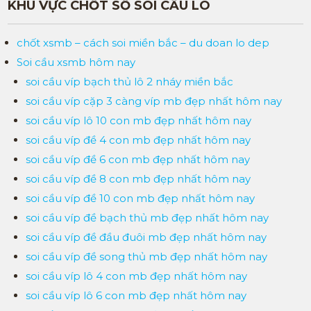
KHU VỰC CHỐT SỐ SOI CẦU LÔ
chốt xsmb – cách soi miền bắc – du doan lo dep
Soi cầu xsmb hôm nay
soi cầu víp bạch thủ lô 2 nháy miền bắc
soi cầu víp cặp 3 càng víp mb đẹp nhất hôm nay
soi cầu víp lô 10 con mb đẹp nhất hôm nay
soi cầu víp đề 4 con mb đẹp nhất hôm nay
soi cầu víp đề 6 con mb đẹp nhất hôm nay
soi cầu víp đề 8 con mb đẹp nhất hôm nay
soi cầu víp đề 10 con mb đẹp nhất hôm nay
soi cầu víp đề bạch thủ mb đẹp nhất hôm nay
soi cầu víp đề đầu đuôi mb đẹp nhất hôm nay
soi cầu víp đề song thủ mb đẹp nhất hôm nay
soi cầu víp lô 4 con mb đẹp nhất hôm nay
soi cầu víp lô 6 con mb đẹp nhất hôm nay