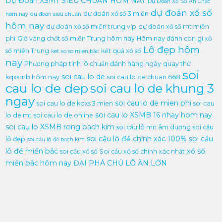
Dự Đoán XSMT SIÊU CHUẨN HÔM NAY
Dự Đoán Xổ Số Ăn Chắc
dự đoán xổ số
dự đoán xổ số 3 miền
hôm nay
dự đoán siêu chuẩn
hôm nay
dự đoán xổ số miền trung víp
dự đoán xổ số mt miễn
phí
Giờ vàng chốt số miền Trung hôm nay
Hôm nay đánh con gì xổ
Lô đẹp hôm
số miền Trung
kết quả xổ số
ket xo so mien bắc
nay
Phương pháp tính lô chuẩn đánh hàng ngày
quay thử
soi
soi cau lo de
kqxsmb hôm nay
soi cau lo de chuan 668
cau lo de dep
soi cau lo de khung 3
ngay
soi cau lo de mien phi
soi cau lo de kqxs 3 mien
soi cau
soi cau lo XSMB 16 nhay hom nay
lo de mt
soi cau lo de online
soi cau lo XSMB rong bach kim
soi cầu lô mn âm dương
soi cầu
soi cầu lô đề chính xác 100%
soi cầu
lô đẹp
soi cầu lô đề bạch kim
lô đề miền bắc
xổ số
soi cầu xổ số
Soi cầu xổ số chính xác nhất
miền bắc hôm nay
ĐẠI PHÁ CHỦ LÔ ĂN LỚN