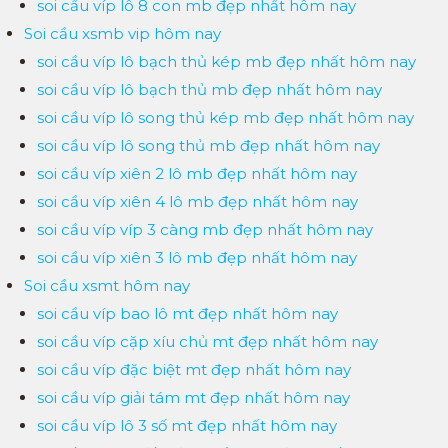
soi cầu víp lô 8 con mb đẹp nhất hôm nay
Soi cầu xsmb vip hôm nay
soi cầu víp lô bạch thủ kép mb đẹp nhất hôm nay
soi cầu víp lô bạch thủ mb đẹp nhất hôm nay
soi cầu víp lô song thủ kép mb đẹp nhất hôm nay
soi cầu víp lô song thủ mb đẹp nhất hôm nay
soi cầu víp xiên 2 lô mb đẹp nhất hôm nay
soi cầu víp xiên 4 lô mb đẹp nhất hôm nay
soi cầu víp víp 3 càng mb đẹp nhất hôm nay
soi cầu víp xiên 3 lô mb đẹp nhất hôm nay
Soi cầu xsmt hôm nay
soi cầu víp bao lô mt đẹp nhất hôm nay
soi cầu víp cặp xíu chủ mt đẹp nhất hôm nay
soi cầu víp đặc biệt mt đẹp nhất hôm nay
soi cầu víp giải tám mt đẹp nhất hôm nay
soi cầu víp lô 3 số mt đẹp nhất hôm nay