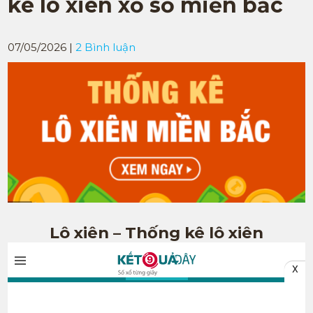
kê lô xiên xổ số miền bắc
07/05/2026
|
2 Bình luận
Lô xiên – Thống kê lô xiên