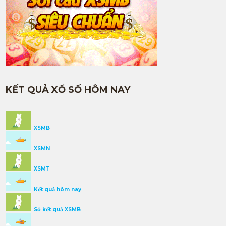
KẾT QUẢ XỔ SỐ HÔM NAY
XSMB
XSMN
XSMT
Kết quả hôm nay
Sổ kết quả XSMB