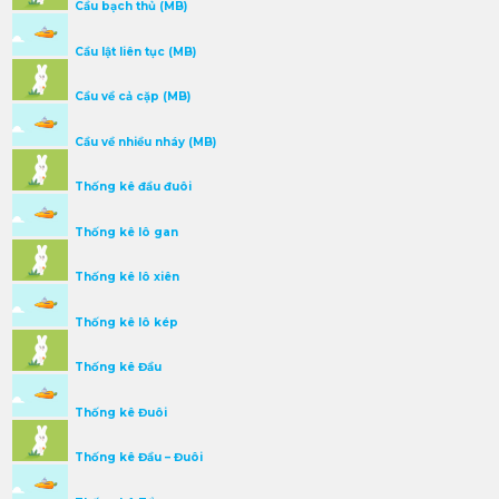
Cầu bạch thủ (MB)
Cầu lật liên tục (MB)
Cầu về cả cặp (MB)
Cầu về nhiều nháy (MB)
Thống kê đầu đuôi
Thống kê lô gan
Thống kê lô xiên
Thống kê lô kép
Thống kê Đầu
Thống kê Đuôi
Thống kê Đầu – Đuôi