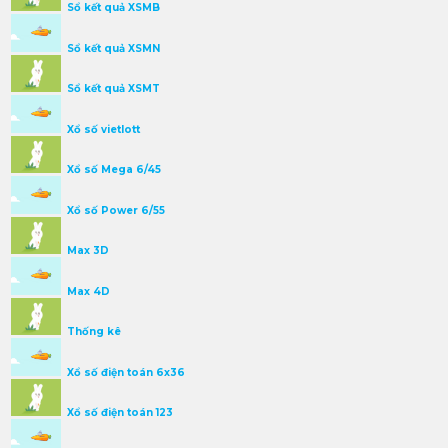
Sổ kết quả XSMB
Sổ kết quả XSMN
Sổ kết quả XSMT
Xổ số vietlott
Xổ số Mega 6/45
Xổ số Power 6/55
Max 3D
Max 4D
Thống kê
Xổ số điện toán 6x36
Xổ số điện toán 123