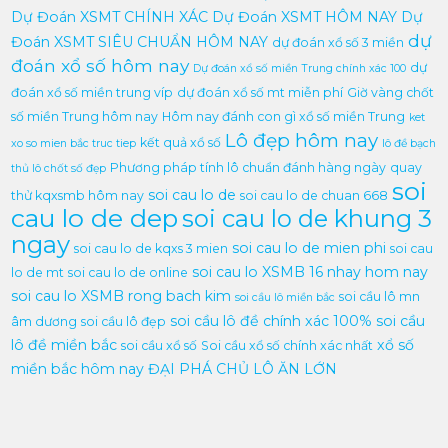
Dự Đoán XSMT CHÍNH XÁC
Dự Đoán XSMT HÔM NAY
Dự
dự
Đoán XSMT SIÊU CHUẨN HÔM NAY
dự đoán xổ số 3 miền
đoán xổ số hôm nay
dự
Dự đoán xổ số miền Trung chính xác 100
đoán xổ số miền trung víp
dự đoán xổ số mt miễn phí
Giờ vàng chốt
số miền Trung hôm nay
Hôm nay đánh con gì xổ số miền Trung
ket
Lô đẹp hôm nay
kết quả xổ số
xo so mien bắc truc tiep
lô đề bạch
Phương pháp tính lô chuẩn đánh hàng ngày
quay
thủ lô chốt số đẹp
soi
soi cau lo de
thử kqxsmb hôm nay
soi cau lo de chuan 668
cau lo de dep
soi cau lo de khung 3
ngay
soi cau lo de mien phi
soi cau lo de kqxs 3 mien
soi cau
soi cau lo XSMB 16 nhay hom nay
lo de mt
soi cau lo de online
soi cau lo XSMB rong bach kim
soi cầu lô mn
soi cầu lô miền bắc
soi cầu lô đề chính xác 100%
soi cầu
âm dương
soi cầu lô đẹp
lô đề miền bắc
xổ số
soi cầu xổ số
Soi cầu xổ số chính xác nhất
miền bắc hôm nay
ĐẠI PHÁ CHỦ LÔ ĂN LỚN