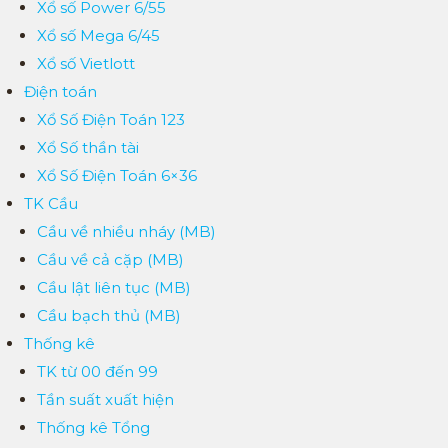
Xổ số Power 6/55
Xổ số Mega 6/45
Xổ số Vietlott
Điện toán
Xổ Số Điện Toán 123
Xổ Số thần tài
Xổ Số Điện Toán 6×36
TK Cầu
Cầu về nhiều nháy (MB)
Cầu về cả cặp (MB)
Cầu lật liên tục (MB)
Cầu bạch thủ (MB)
Thống kê
TK từ 00 đến 99
Tần suất xuất hiện
Thống kê Tổng