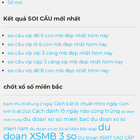
Sổ mơ
Kết quả SOI CẦU mới nhất
soi cầu víp đề 6 con mb đẹp nhất hôm nay
soi cầu víp lô 6 con mb đẹp nhất hôm nay
soi cầu víp víp 3 càng mb đẹp nhất hôm nay
soi cầu víp cặp 3 càng víp mb đẹp nhất hôm nay
soi cầu víp đề 8 con mb đẹp nhất hôm nay
chốt xổ số miền bắc
Cách bắt lô chuẩn theo ngày
bạch thủ lô khung 2 ngày
Cách
Cách đánh lô ngày nào cũng trúng
tính lô đề 2021
du doan
du doan xo so mien bac
du doan xo so
mien trung
du
mien nam
du doan xo so Xổ số Miền Bắc wap
doan XSMB 3 so
Dự Đoán XSMT CAO CẤP