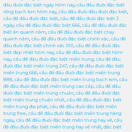
đầu đuôi đặc biệt ngày hôm nay
,
cầu đầu đuôi đặc biệt
rồng bạch kim hôm nay
,
cầu đầu đuôi đầu đuôi đặc biệt
,
cầu đề đầu đuôi đặc biệt
,
cầu đề đầu đuôi đặc biệt 3
ngày
,
cầu đề đầu đuôi đặc biệt 666
,
cầu đề đầu đuôi đặc
biệt ăn quanh năm
,
cầu đề đầu đuôi đặc biệt chạy
quanh năm
,
cầu đề đầu đuôi đặc biệt chính xác
,
cầu đề
đầu đuôi đặc biệt chính xác 100
,
cầu đề đầu đuôi đặc
biệt đẹp nhất hôm nay
,
cầu đề đầu đuôi đặc biệt hôm
nay
,
cầu đề đầu đuôi đặc biệt miền trung
,
cầu đề đầu
đuôi đặc biệt miền trung 247
,
cầu đề đầu đuôi đặc biệt
miền trung 666
,
cầu đề đầu đuôi đặc biệt miền trung
888
,
cầu đề đầu đuôi đặc biệt miền trung bạch kim
,
cầu
đề đầu đuôi đặc biệt miền trung cao cấp
,
cầu đề đầu
đuôi đặc biệt miền trung chuẩn
,
cầu đề đầu đuôi đặc
biệt miền trung chuẩn nhất
,
cầu đề đầu đuôi đặc biệt
miền trung đại phát
,
cầu đề đầu đuôi đặc biệt miền
trung free
,
cầu đề đầu đuôi đặc biệt miền trung hàng
ngày
,
cầu đề đầu đuôi đặc biệt miền trung hay về
,
cầu
đề đầu đuôi đặc biệt miền trung hay về nhất
,
đặc biệt