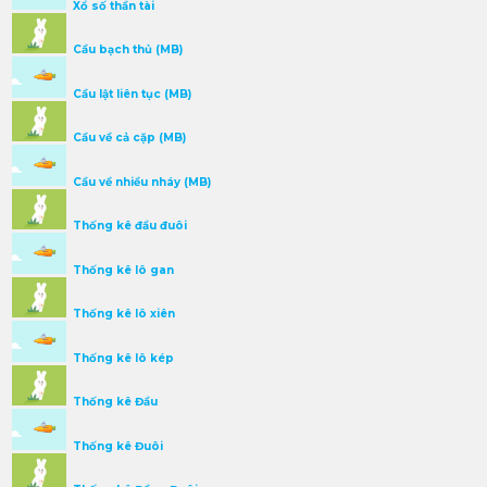
Xổ số thần tài
Cầu bạch thủ (MB)
Cầu lật liên tục (MB)
Cầu về cả cặp (MB)
Cầu về nhiều nháy (MB)
Thống kê đầu đuôi
Thống kê lô gan
Thống kê lô xiên
Thống kê lô kép
Thống kê Đầu
Thống kê Đuôi