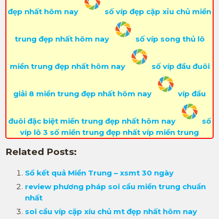
đẹp nhất hôm nay
số víp đẹp cặp xỉu chủ miền
trung đẹp nhất hôm nay
số víp song thủ lô
miền trung đẹp nhất hôm nay
số víp đầu đuôi
giải 8 miền trung đẹp nhất hôm nay
víp đầu
đuôi đặc biệt miền trung đẹp nhất hôm nay
số
víp lô 3 số miền trung đẹp nhất víp miền trung
Related Posts:
Sổ kết quả Miền Trung – xsmt 30 ngày
review phương pháp soi cầu miền trung chuẩn
nhất
soi cầu víp cặp xíu chủ mt đẹp nhất hôm nay