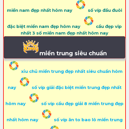
miền nam đẹp nhất hôm nay
số víp đầu đuôi
đặc biệt miền nam đẹp hôm nay
cầu đẹp vip
nhất 3 số miền nam đẹp nhất hôm nay
miền trung siêu chuẩn
xỉu chủ miền trung đẹp nhất siêu chuẩn hôm
nay
số víp giải đặc biệt miền trung đẹp nhất
hôm nay
số víp cầu đẹp giải 8 miền trung đẹp
nhất hôm nay
số víp ăn to bao lô miền trung