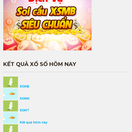
KẾT QUẢ XỔ SỐ HÔM NAY
XSMB
XSMN
XSMT
Kết quả hôm nay