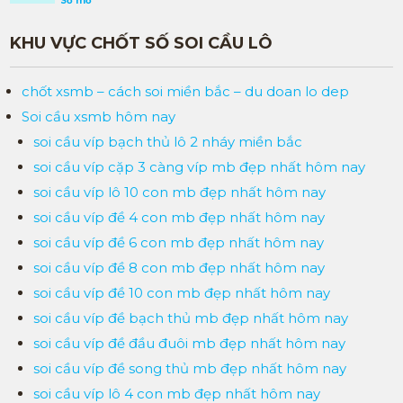
Sổ mơ
KHU VỰC CHỐT SỐ SOI CẦU LÔ
chốt xsmb – cách soi miền bắc – du doan lo dep
Soi cầu xsmb hôm nay
soi cầu víp bạch thủ lô 2 nháy miền bắc
soi cầu víp cặp 3 càng víp mb đẹp nhất hôm nay
soi cầu víp lô 10 con mb đẹp nhất hôm nay
soi cầu víp đề 4 con mb đẹp nhất hôm nay
soi cầu víp đề 6 con mb đẹp nhất hôm nay
soi cầu víp đề 8 con mb đẹp nhất hôm nay
soi cầu víp đề 10 con mb đẹp nhất hôm nay
soi cầu víp đề bạch thủ mb đẹp nhất hôm nay
soi cầu víp đề đầu đuôi mb đẹp nhất hôm nay
soi cầu víp đề song thủ mb đẹp nhất hôm nay
soi cầu víp lô 4 con mb đẹp nhất hôm nay