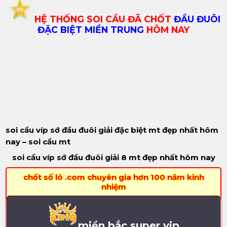
HỆ THỐNG SOI CẦU ĐÃ CHỐT
ĐẦU ĐUÔI
ĐẶC BIỆT MIỀN TRUNG
HÔM NAY
soi cầu víp sớ đầu đuôi giải đặc biệt mt đẹp nhất hôm
nay – soi cầu mt
soi cầu víp sớ đầu đuôi giải 8 mt đẹp nhất hôm nay
chốt số lô .com chuyên gia hơn 100 năm kinh
nhiệm
miền bắc super vip