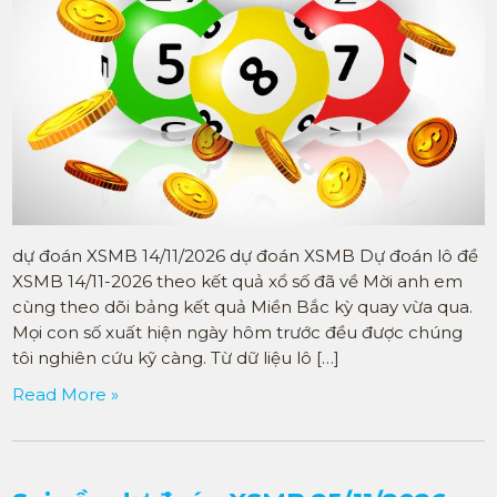
dự đoán XSMB 14/11/2026 dự đoán XSMB Dự đoán lô đề
XSMB 14/11-2026 theo kết quả xổ số đã về Mời anh em
cùng theo dõi bảng kết quả Miền Bắc kỳ quay vừa qua.
Mọi con số xuất hiện ngày hôm trước đều được chúng
tôi nghiên cứu kỹ càng. Từ dữ liệu lô […]
Read More »