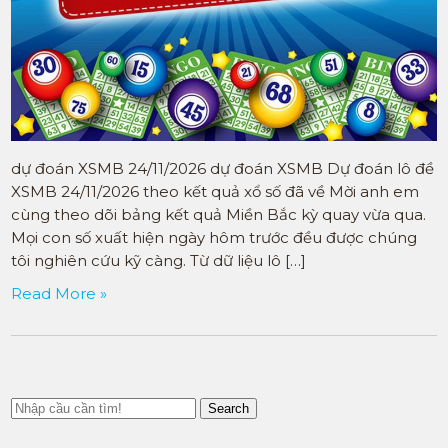
dự đoán XSMB 24/11/2026 dự đoán XSMB Dự đoán lô đề
XSMB 24/11/2026 theo kết quả xổ số đã về Mời anh em
cùng theo dõi bảng kết quả Miền Bắc kỳ quay vừa qua.
Mọi con số xuất hiện ngày hôm trước đều được chúng
tôi nghiên cứu kỹ càng. Từ dữ liệu lô […]
Read More »
Search