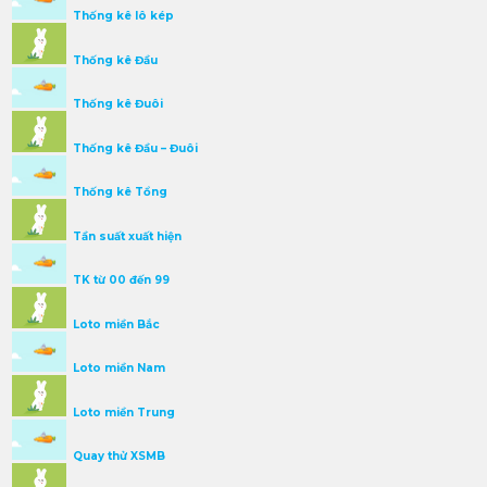
Thống kê lô kép
Thống kê Đầu
Thống kê Đuôi
Thống kê Đầu – Đuôi
Thống kê Tổng
Tần suất xuất hiện
TK từ 00 đến 99
Loto miền Bắc
Loto miền Nam
Loto miền Trung
Quay thử XSMB