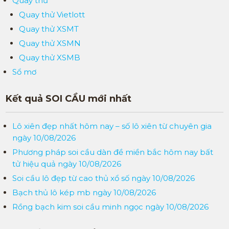
Quay thử
Quay thử Vietlott
Quay thử XSMT
Quay thử XSMN
Quay thử XSMB
Sổ mơ
Kết quả SOI CẦU mới nhất
Lô xiên đẹp nhất hôm nay – số lô xiên từ chuyên gia
ngày 10/08/2026
Phương pháp soi cầu dàn đề miền bắc hôm nay bất
tử hiệu quả ngày 10/08/2026
Soi cầu lô đẹp từ cao thủ xổ số ngày 10/08/2026
Bạch thủ lô kép mb ngày 10/08/2026
Rồng bạch kim soi cầu minh ngọc ngày 10/08/2026