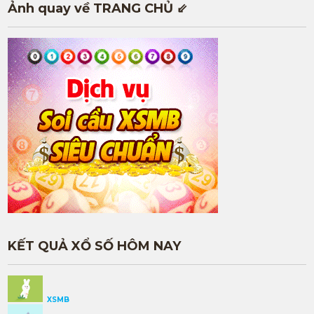
Ảnh quay về TRANG CHỦ ⇙
KẾT QUẢ XỔ SỐ HÔM NAY
XSMB