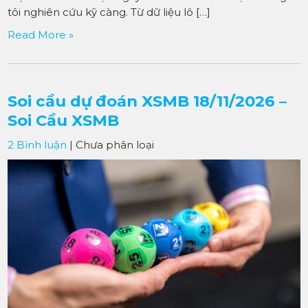
tôi nghiên cứu kỹ càng. Từ dữ liệu lô […]
Read More »
Soi cầu dự đoán XSMB 18/11/2026 –
Soi Cầu XSMB
2 Bình luận
| Chưa phân loại