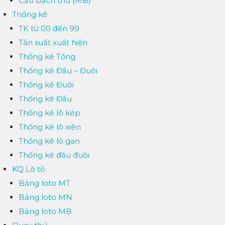
Cầu bạch thủ (MB)
Thống kê
TK từ 00 đến 99
Tần suất xuất hiện
Thống kê Tổng
Thống kê Đầu – Đuôi
Thống kê Đuôi
Thống kê Đầu
Thống kê lô kép
Thống kê lô xiên
Thống kê lô gan
Thống kê đầu đuôi
KQ Lô tô
Bảng loto MT
Bảng loto MN
Bảng loto MB