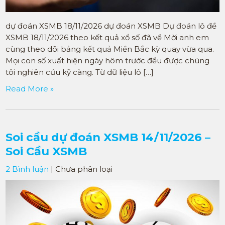
dự đoán XSMB 18/11/2026 dự đoán XSMB Dự đoán lô đề
XSMB 18/11/2026 theo kết quả xổ số đã về Mời anh em
cùng theo dõi bảng kết quả Miền Bắc kỳ quay vừa qua.
Mọi con số xuất hiện ngày hôm trước đều được chúng
tôi nghiên cứu kỹ càng. Từ dữ liệu lô […]
Read More »
Soi cầu dự đoán XSMB 14/11/2026 –
Soi Cầu XSMB
2 Bình luận
| Chưa phân loại