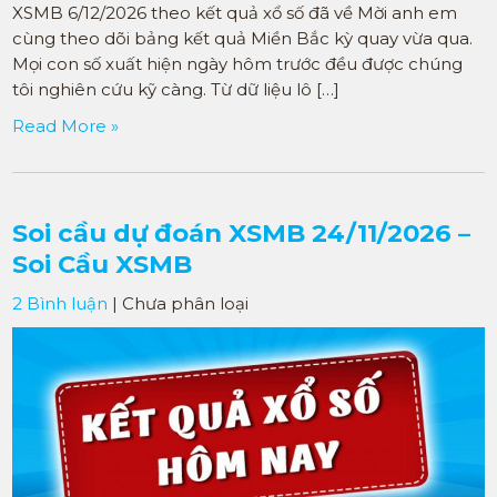
XSMB 6/12/2026 theo kết quả xổ số đã về Mời anh em
cùng theo dõi bảng kết quả Miền Bắc kỳ quay vừa qua.
Mọi con số xuất hiện ngày hôm trước đều được chúng
tôi nghiên cứu kỹ càng. Từ dữ liệu lô […]
Read More »
Soi cầu dự đoán XSMB 24/11/2026 –
Soi Cầu XSMB
2 Bình luận
| Chưa phân loại