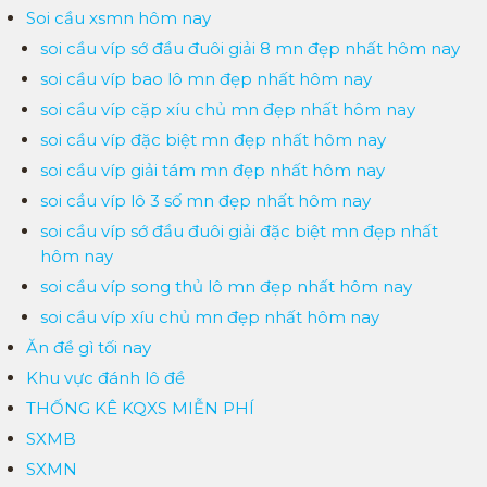
Soi cầu xsmn hôm nay
soi cầu víp sớ đầu đuôi giải 8 mn đẹp nhất hôm nay
soi cầu víp bao lô mn đẹp nhất hôm nay
soi cầu víp cặp xíu chủ mn đẹp nhất hôm nay
soi cầu víp đặc biệt mn đẹp nhất hôm nay
soi cầu víp giải tám mn đẹp nhất hôm nay
soi cầu víp lô 3 số mn đẹp nhất hôm nay
soi cầu víp sớ đầu đuôi giải đặc biệt mn đẹp nhất
hôm nay
soi cầu víp song thủ lô mn đẹp nhất hôm nay
soi cầu víp xíu chủ mn đẹp nhất hôm nay
Ăn đề gì tối nay
Khu vực đánh lô đề
THỐNG KÊ KQXS MIỄN PHÍ
SXMB
SXMN