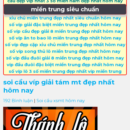
cầu đẹp vip nhất 3 số miền nam đẹp nhất hôm nay
miền trung siêu chuẩn
xỉu chủ miền trung đẹp nhất siêu chuẩn hôm nay
số víp giải đặc biệt miền trung đẹp nhất hôm nay
số víp cầu đẹp giải 8 miền trung đẹp nhất hôm nay
số víp ăn to bao lô miền trung đẹp nhất hôm nay
số víp đẹp cặp xỉu chủ miền trung đẹp nhất hôm nay
số víp song thủ lô miền trung đẹp nhất hôm nay
số víp đầu đuôi giải 8 miền trung đẹp nhất hôm nay
víp đầu đuôi đặc biệt miền trung đẹp nhất hôm nay
số víp lô 3 số miền trung đẹp nhất víp miền trung
soi cầu víp giải tám mt đẹp nhất
hôm nay
192 Bình luận
|
Soi cầu xsmt hôm nay