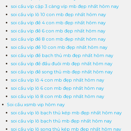
soi cầu víp cặp 3 càng víp mb đẹp nhất hôm nay
soi cầu víp lô 10 con mb đẹp nhất hôm nay
soi cầu víp đề 4 con mb đẹp nhất hôm nay
soi cầu víp đề 6 con mb đẹp nhất hôm nay
soi cầu víp đề 8 con mb đẹp nhất hôm nay
soi cầu víp đề 10 con mb đẹp nhất hôm nay
soi cầu víp đề bạch thủ mb đẹp nhất hôm nay
soi cầu víp đề đầu đuôi mb đẹp nhất hôm nay
soi cầu víp đề song thủ mb đẹp nhất hôm nay
soi cầu víp lô 4 con mb đẹp nhất hôm nay
soi cầu víp lô 6 con mb đẹp nhất hôm nay
soi cầu víp lô 8 con mb đẹp nhất hôm nay
Soi cầu xsmb vip hôm nay
soi cầu víp lô bạch thủ kép mb đẹp nhất hôm nay
soi cầu víp lô bạch thủ mb đẹp nhất hôm nay
soi cầu víp lô song thủ kép mb đẹp nhất hôm nay