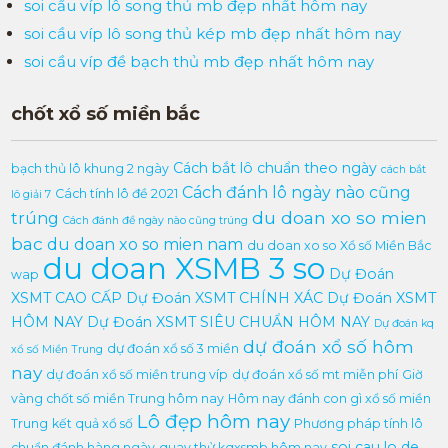
soi cầu víp lô song thủ mb đẹp nhất hôm nay
soi cầu víp lô song thủ kép mb đẹp nhất hôm nay
soi cầu víp đề bạch thủ mb đẹp nhất hôm nay
chốt xổ số miền bắc
Cách bắt lô chuẩn theo ngày
bạch thủ lô khung 2 ngày
cách bắt
Cách đánh lô ngày nào cũng
Cách tính lô đề 2021
lô giải 7
du doan xo so mien
trúng
Cách đánh đề ngày nào cũng trúng
bac
du doan xo so mien nam
du doan xo so Xổ số Miền Bắc
du doan XSMB 3 so
Dự Đoán
wap
XSMT CAO CẤP
Dự Đoán XSMT CHÍNH XÁC
Dự Đoán XSMT
HÔM NAY
Dự Đoán XSMT SIÊU CHUẨN HÔM NAY
Dự đoán kq
dự đoán xổ số hôm
dự đoán xổ số 3 miền
xổ số Miền Trung
nay
dự đoán xổ số miền trung víp
dự đoán xổ số mt miễn phí
Giờ
vàng chốt số miền Trung hôm nay
Hôm nay đánh con gì xổ số miền
Lô đẹp hôm nay
Trung
kết quả xổ số
Phương pháp tính lô
soi cau lo de
chuẩn đánh hàng ngày
quay thử kqxsmb hôm nay