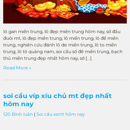
lô gan miền trung, lô đẹp miền trung hôm nay, sớ đầu
đuôi mt, lô đẹp miền trung, lô miền trung, lô đề miền
trung, nghiên cứu đánh lô de miền trung, lô to miền
trung, lô tô quảng nam, soi cầu số đề miền trung, bạch
thủ miền trung đẹp nhất hôm nay, sớ […]
Read More »
soi cầu víp xíu chủ mt đẹp nhất
hôm nay
120 Bình luận
|
Soi cầu xsmt hôm nay