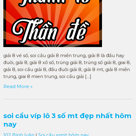
giải 8 vé số, soi cầu giải 8 miền trung, giải 8 là đầu hay
đuôi, giải 8, giải 8 xổ số, trúng giải 8, trúng số giải 8, giai 8,
giải 8, soi cầu giải 8, đầu đuôi giải 8, giải 8 mt, giải 8 miền
trung, giai 8 mien trung, soi cầu giải […]
Read More »
soi cầu víp lô 3 số mt đẹp nhất hôm
nay
102 Bình luận
|
Soi cầu xsmt hôm nay