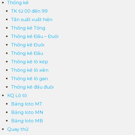
Thống kê
TK từ 00 đến 99
Tần suất xuất hiện
Thống kê Tổng
Thống kê Đầu – Đuôi
Thống kê Đuôi
Thống kê Đầu
Thống kê lô kép
Thống kê lô xiên
Thống kê lô gan
Thống kê đầu đuôi
KQ Lô tô
Bảng loto MT
Bảng loto MN
Bảng loto MB
Quay thử