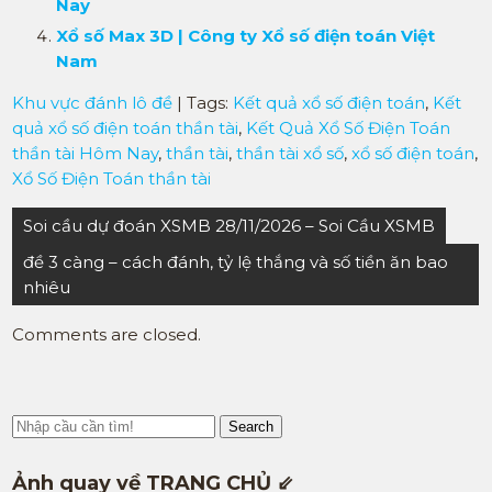
Nay
Xổ số Max 3D | Công ty Xổ số điện toán Việt
Nam
Khu vực đánh lô đề
| Tags:
Kết quả xổ số điện toán
,
Kết
quả xổ số điện toán thần tài
,
Kết Quả Xổ Số Điện Toán
thần tài Hôm Nay
,
thần tài
,
thần tài xổ số
,
xổ số điện toán
,
Xổ Số Điện Toán thần tài
Điều
Soi cầu dự đoán XSMB 28/11/2026 – Soi Cầu XSMB
hướng
đề 3 càng – cách đánh, tỷ lệ thắng và số tiền ăn bao
bài
nhiêu
viết
Comments are closed.
Search
Ảnh quay về TRANG CHỦ ⇙