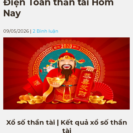
Điện Toán thần tài Hôm
Nay
09/05/2026
|
2 Bình luận
Xổ số thần tài | Kết quả xổ số thần
tài