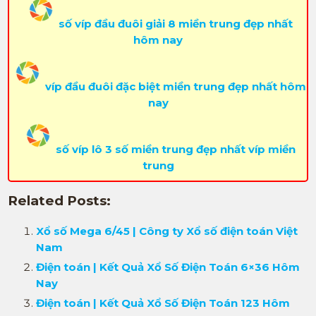
số víp đầu đuôi giải 8 miền trung đẹp nhất
hôm nay
víp đầu đuôi đặc biệt miền trung đẹp nhất hôm
nay
số víp lô 3 số miền trung đẹp nhất víp miền
trung
Related Posts:
Xổ số Mega 6/45 | Công ty Xổ số điện toán Việt
Nam
Điện toán | Kết Quả Xổ Số Điện Toán 6×36 Hôm
Nay
Điện toán | Kết Quả Xổ Số Điện Toán 123 Hôm