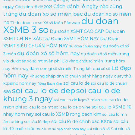
Cách đánh lô ngày nào cũng
ngày
Cách tính lô đề 2021
du doan xo so mien bac
trúng
du doan xo so mien
du doan
nam
du doan xo so Xổ số Miền Bắc wap
XSMB 3 so
Dự Đoán XSMT CAO CẤP
Dự Đoán
XSMT CHÍNH XÁC
Dự Đoán XSMT HÔM NAY
Dự Đoán
XSMT SIÊU CHUẨN HÔM NAY
dự đoán xổ số
dự đoán chuẩn ngay
dự đoán xổ số hôm nay
3 miền
dự đoán xổ số miền trung
víp
dự đoán xổ số mt miễn phí
Giờ vàng chốt số miền Trung hôm
Lô đẹp
nay
Hôm nay đánh con gì xổ số miền Trung
kết quả xổ số
hôm nay
Phương pháp tính lô chuẩn đánh hàng ngày
quay thử
soi cau lo de
kqxsmb hôm nay
soi cau lo de chuan
Rồng Bạch Kim
soi cau lo de dep
soi cau lo de
668
khung 3 ngay
soi cau lo de
soi cau lo de kqxs 3 mien
mien phi
soi cau lo XSMB 16
soi cau lo de mt
soi cau lo de online
nhay hom nay
soi cau lo XSMB rong bach kim
soi cầu lô mn
soi cầu lô đề chính xác 100%
soi cầu
âm dương
soi cầu lô đẹp
lô đề miền bắc
soi cầu xổ số
Soi cầu xổ
soi cầu lô đề đẹp nhất hôm nay