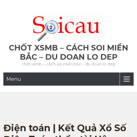
Skip
to
content
CHỐT XSMB – CÁCH SOI MIỀN
BẮC – DU DOAN LO DEP
chốt xsmb – cách soi miền bắc – du doan lo dep
Menu
Điện toán | Kết Quả Xổ Số