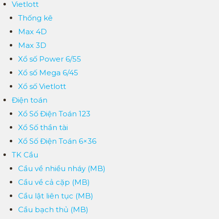
Vietlott
Thống kê
Max 4D
Max 3D
Xổ số Power 6/55
Xổ số Mega 6/45
Xổ số Vietlott
Điện toán
Xổ Số Điện Toán 123
Xổ Số thần tài
Xổ Số Điện Toán 6×36
TK Cầu
Cầu về nhiều nháy (MB)
Cầu về cả cặp (MB)
Cầu lật liên tục (MB)
Cầu bạch thủ (MB)