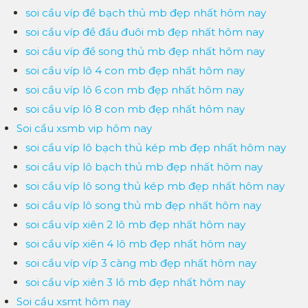
soi cầu víp đề bạch thủ mb đẹp nhất hôm nay
soi cầu víp đề đầu đuôi mb đẹp nhất hôm nay
soi cầu víp đề song thủ mb đẹp nhất hôm nay
soi cầu víp lô 4 con mb đẹp nhất hôm nay
soi cầu víp lô 6 con mb đẹp nhất hôm nay
soi cầu víp lô 8 con mb đẹp nhất hôm nay
Soi cầu xsmb vip hôm nay
soi cầu víp lô bạch thủ kép mb đẹp nhất hôm nay
soi cầu víp lô bạch thủ mb đẹp nhất hôm nay
soi cầu víp lô song thủ kép mb đẹp nhất hôm nay
soi cầu víp lô song thủ mb đẹp nhất hôm nay
soi cầu víp xiên 2 lô mb đẹp nhất hôm nay
soi cầu víp xiên 4 lô mb đẹp nhất hôm nay
soi cầu víp víp 3 càng mb đẹp nhất hôm nay
soi cầu víp xiên 3 lô mb đẹp nhất hôm nay
Soi cầu xsmt hôm nay