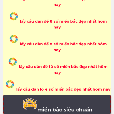
nay
lấy cầu dàn đề 6 số miền bắc đẹp nhất hôm
nay
lấy cầu dàn đề 8 số miền bắc đẹp nhất hôm
nay
lấy cầu dàn đề 10 số miền bắc đẹp nhất hôm
nay
lấy cầu dàn lô 4 số miền bắc đẹp nhất hôm nay
miền bắc siêu chuẩn