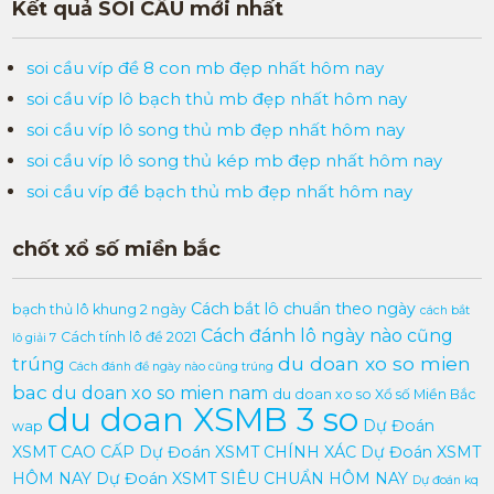
Kết quả SOI CẦU mới nhất
soi cầu víp đề 8 con mb đẹp nhất hôm nay
soi cầu víp lô bạch thủ mb đẹp nhất hôm nay
soi cầu víp lô song thủ mb đẹp nhất hôm nay
soi cầu víp lô song thủ kép mb đẹp nhất hôm nay
soi cầu víp đề bạch thủ mb đẹp nhất hôm nay
chốt xổ số miền bắc
Cách bắt lô chuẩn theo ngày
bạch thủ lô khung 2 ngày
cách bắt
Cách đánh lô ngày nào cũng
Cách tính lô đề 2021
lô giải 7
du doan xo so mien
trúng
Cách đánh đề ngày nào cũng trúng
bac
du doan xo so mien nam
du doan xo so Xổ số Miền Bắc
du doan XSMB 3 so
Dự Đoán
wap
XSMT CAO CẤP
Dự Đoán XSMT CHÍNH XÁC
Dự Đoán XSMT
HÔM NAY
Dự Đoán XSMT SIÊU CHUẨN HÔM NAY
Dự đoán kq