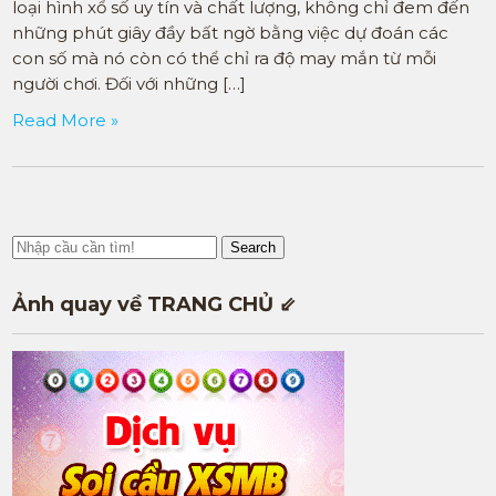
loại hình xổ số uy tín và chất lượng, không chỉ đem đến
những phút giây đầy bất ngờ bằng việc dự đoán các
con số mà nó còn có thể chỉ ra độ may mắn từ mỗi
người chơi. Đối với những […]
Read More »
Search
Ảnh quay về TRANG CHỦ ⇙