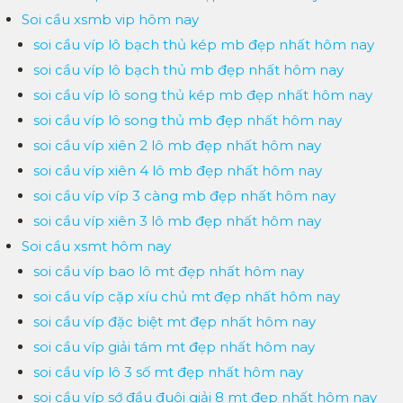
Soi cầu xsmb vip hôm nay
soi cầu víp lô bạch thủ kép mb đẹp nhất hôm nay
soi cầu víp lô bạch thủ mb đẹp nhất hôm nay
soi cầu víp lô song thủ kép mb đẹp nhất hôm nay
soi cầu víp lô song thủ mb đẹp nhất hôm nay
soi cầu víp xiên 2 lô mb đẹp nhất hôm nay
soi cầu víp xiên 4 lô mb đẹp nhất hôm nay
soi cầu víp víp 3 càng mb đẹp nhất hôm nay
soi cầu víp xiên 3 lô mb đẹp nhất hôm nay
Soi cầu xsmt hôm nay
soi cầu víp bao lô mt đẹp nhất hôm nay
soi cầu víp cặp xíu chủ mt đẹp nhất hôm nay
soi cầu víp đặc biệt mt đẹp nhất hôm nay
soi cầu víp giải tám mt đẹp nhất hôm nay
soi cầu víp lô 3 số mt đẹp nhất hôm nay
soi cầu víp sớ đầu đuôi giải 8 mt đẹp nhất hôm nay