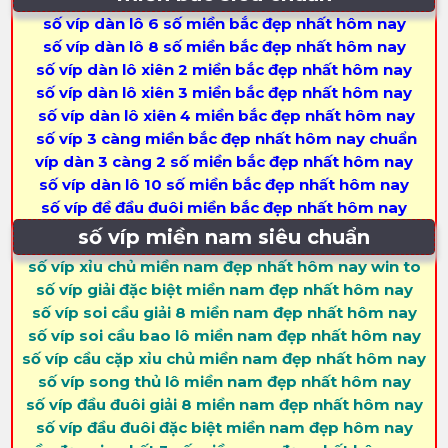
số víp dàn lô 6 số miền bắc đẹp nhất hôm nay
số víp dàn lô 8 số miền bắc đẹp nhất hôm nay
số víp dàn lô xiên 2 miền bắc đẹp nhất hôm nay
số víp dàn lô xiên 3 miền bắc đẹp nhất hôm nay
số víp dàn lô xiên 4 miền bắc đẹp nhất hôm nay
số víp 3 càng miền bắc đẹp nhất hôm nay chuẩn
víp dàn 3 càng 2 số miền bắc đẹp nhất hôm nay
số víp dàn lô 10 số miền bắc đẹp nhất hôm nay
số víp đề đầu đuôi miền bắc đẹp nhất hôm nay
số víp miền nam siêu chuẩn
số víp xỉu chủ miền nam đẹp nhất hôm nay win to
số víp giải đặc biệt miền nam đẹp nhất hôm nay
số víp soi cầu giải 8 miền nam đẹp nhất hôm nay
số víp soi cầu bao lô miền nam đẹp nhất hôm nay
số víp cầu cặp xỉu chủ miền nam đẹp nhất hôm nay
số víp song thủ lô miền nam đẹp nhất hôm nay
số víp đầu đuôi giải 8 miền nam đẹp nhất hôm nay
số víp đầu đuôi đặc biệt miền nam đẹp hôm nay