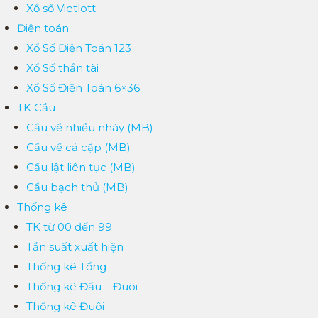
Xổ số Vietlott
Điện toán
Xổ Số Điện Toán 123
Xổ Số thần tài
Xổ Số Điện Toán 6×36
TK Cầu
Cầu về nhiều nháy (MB)
Cầu về cả cặp (MB)
Cầu lật liên tục (MB)
Cầu bạch thủ (MB)
Thống kê
TK từ 00 đến 99
Tần suất xuất hiện
Thống kê Tổng
Thống kê Đầu – Đuôi
Thống kê Đuôi