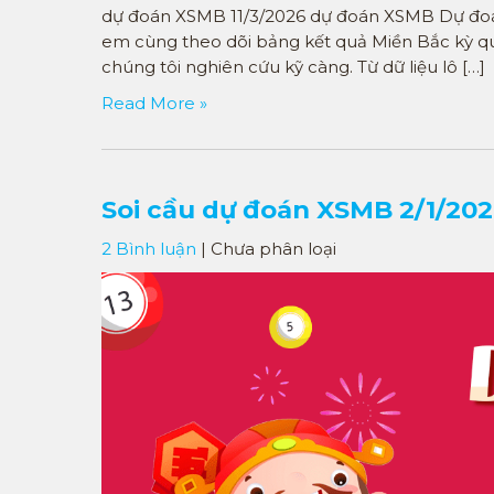
dự đoán XSMB 11/3/2026 dự đoán XSMB Dự đoán
em cùng theo dõi bảng kết quả Miền Bắc kỳ qu
chúng tôi nghiên cứu kỹ càng. Từ dữ liệu lô […]
Read More »
Soi cầu dự đoán XSMB 2/1/202
2 Bình luận
| Chưa phân loại