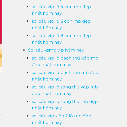
soi cầu víp lô 4 con mb đẹp
nhất hôm nay
soi cầu víp lô 6 con mb đẹp
nhất hôm nay
soi cầu víp lô 8 con mb đẹp
nhất hôm nay
Soi cầu xsmb vip hôm nay
soi cầu víp lô bạch thủ kép mb
đẹp nhất hôm nay
soi cầu víp lô bạch thủ mb đẹp
nhất hôm nay
soi cầu víp lô song thủ kép mb
đẹp nhất hôm nay
soi cầu víp lô song thủ mb đẹp
nhất hôm nay
soi cầu víp xiên 2 lô mb đẹp
nhất hôm nay