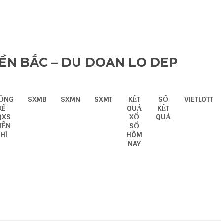
IỀN BẮC – DU DOAN LO DEP
ỐNG
SXMB
SXMN
SXMT
KẾT
SỔ
VIETLOTT
KÊ
QUẢ
KẾT
QXS
XỔ
QUẢ
IỄN
SỐ
PHÍ
HÔM
NAY