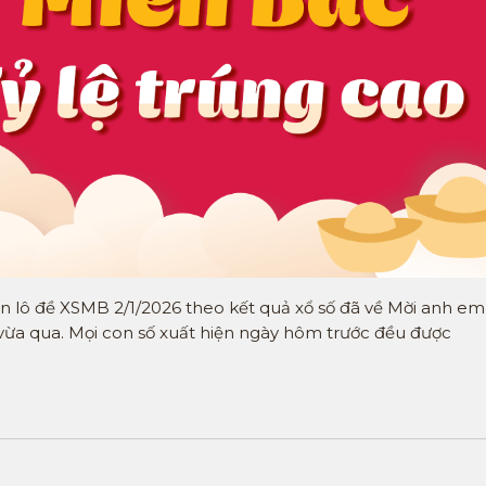
lô đề XSMB 2/1/2026 theo kết quả xổ số đã về Mời anh em
vừa qua. Mọi con số xuất hiện ngày hôm trước đều được