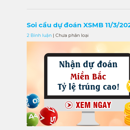
Soi cầu dự đoán XSMB 11/3/20
2 Bình luận
| Chưa phân loại