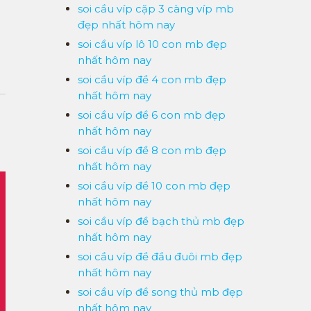
soi cầu víp cặp 3 càng víp mb
đẹp nhất hôm nay
soi cầu víp lô 10 con mb đẹp
nhất hôm nay
soi cầu víp đề 4 con mb đẹp
nhất hôm nay
soi cầu víp đề 6 con mb đẹp
nhất hôm nay
soi cầu víp đề 8 con mb đẹp
nhất hôm nay
soi cầu víp đề 10 con mb đẹp
nhất hôm nay
soi cầu víp đề bạch thủ mb đẹp
nhất hôm nay
soi cầu víp đề đầu đuôi mb đẹp
nhất hôm nay
soi cầu víp đề song thủ mb đẹp
nhất hôm nay