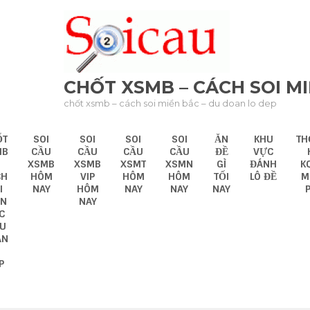
Skip
to
content
CHỐT XSMB – CÁCH SOI M
chốt xsmb – cách soi miền bắc – du doan lo dep
ỐT
SOI
SOI
SOI
SOI
ĂN
KHU
TH
MB
CẦU
CẦU
CẦU
CẦU
ĐỀ
VỰC
XSMB
XSMB
XSMT
XSMN
GÌ
ĐÁNH
K
CH
HÔM
VIP
HÔM
HÔM
TỐI
LÔ ĐỀ
M
I
NAY
HÔM
NAY
NAY
NAY
ỀN
NAY
C
DU
AN
O
P