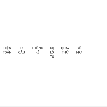
ĐIỆN
TK
THỐNG
KQ
QUAY
SỔ
TOÁN
CẦU
KÊ
LÔ
THỬ
MƠ
TÔ