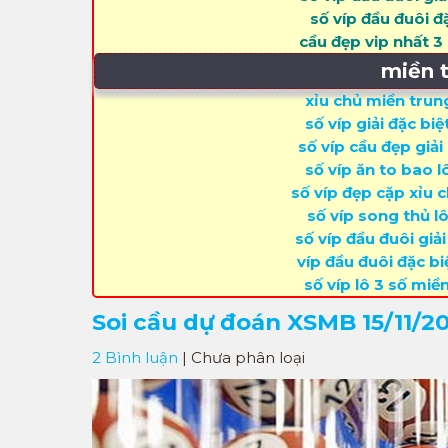
số víp đầu đuôi 
cầu đẹp vip nhất 
miền t
xỉu chủ miền trun
số víp giải đặc b
số víp cầu đẹp giả
số víp ăn to bao 
số víp đẹp cặp xỉu
số víp song thủ 
số víp đầu đuôi gi
víp đầu đuôi đặc b
số víp lô 3 số miề
Soi cầu dự đoán XSMB 15/11/2
2 Bình luận
| Chưa phân loại