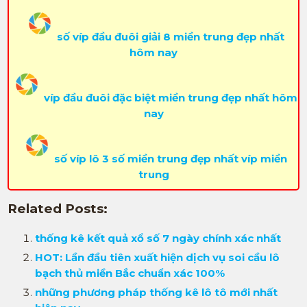
số víp đầu đuôi giải 8 miền trung đẹp nhất
hôm nay
víp đầu đuôi đặc biệt miền trung đẹp nhất hôm
nay
số víp lô 3 số miền trung đẹp nhất víp miền
trung
Related Posts:
thống kê kết quả xổ số 7 ngày chính xác nhất
HOT: Lần đầu tiên xuất hiện dịch vụ soi cầu lô
bạch thủ miền Bắc chuẩn xác 100%
những phương pháp thống kê lô tô mới nhất