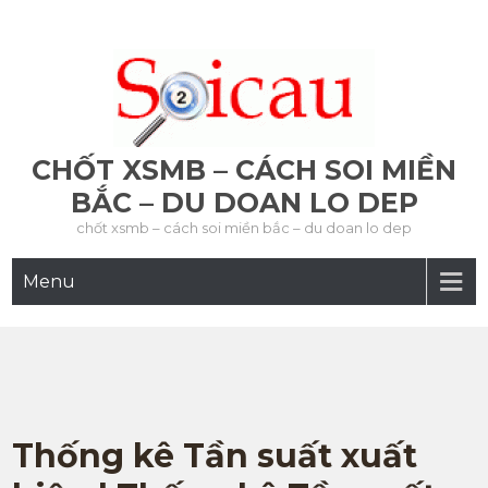
Skip
to
content
CHỐT XSMB – CÁCH SOI MIỀN
BẮC – DU DOAN LO DEP
chốt xsmb – cách soi miền bắc – du doan lo dep
Menu
Thống kê Tần suất xuất