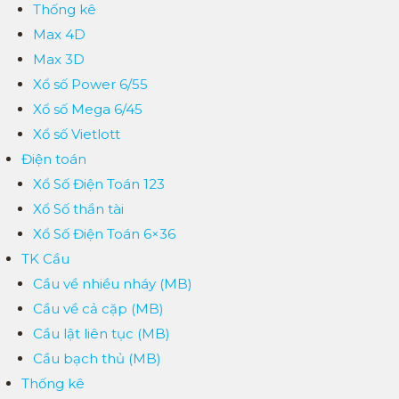
Thống kê
Max 4D
Max 3D
Xổ số Power 6/55
Xổ số Mega 6/45
Xổ số Vietlott
Điện toán
Xổ Số Điện Toán 123
Xổ Số thần tài
Xổ Số Điện Toán 6×36
TK Cầu
Cầu về nhiều nháy (MB)
Cầu về cả cặp (MB)
Cầu lật liên tục (MB)
Cầu bạch thủ (MB)
Thống kê