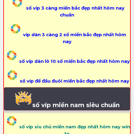
số víp 3 càng miền bắc đẹp nhất hôm nay
chuẩn
víp dàn 3 càng 2 số miền bắc đẹp nhất hôm
nay
số víp dàn lô 10 số miền bắc đẹp nhất hôm nay
số víp đề đầu đuôi miền bắc đẹp nhất hôm nay
số víp miền nam siêu chuẩn
số víp xỉu chủ miền nam đẹp nhất hôm nay win
to