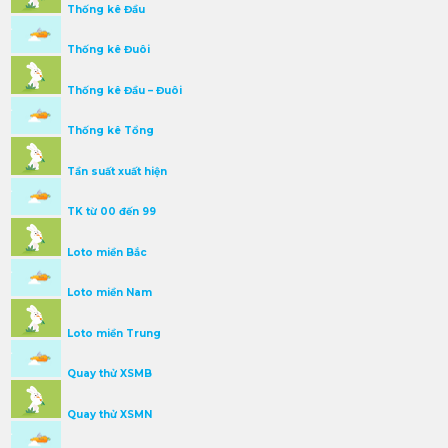
Thống kê Đầu
Thống kê Đuôi
Thống kê Đầu – Đuôi
Thống kê Tổng
Tần suất xuất hiện
TK từ 00 đến 99
Loto miền Bắc
Loto miền Nam
Loto miền Trung
Quay thử XSMB
Quay thử XSMN