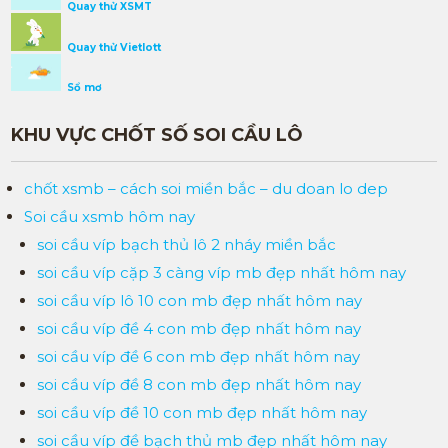
Quay thử XSMT
Quay thử Vietlott
Sổ mơ
KHU VỰC CHỐT SỐ SOI CẦU LÔ
chốt xsmb – cách soi miền bắc – du doan lo dep
Soi cầu xsmb hôm nay
soi cầu víp bạch thủ lô 2 nháy miền bắc
soi cầu víp cặp 3 càng víp mb đẹp nhất hôm nay
soi cầu víp lô 10 con mb đẹp nhất hôm nay
soi cầu víp đề 4 con mb đẹp nhất hôm nay
soi cầu víp đề 6 con mb đẹp nhất hôm nay
soi cầu víp đề 8 con mb đẹp nhất hôm nay
soi cầu víp đề 10 con mb đẹp nhất hôm nay
soi cầu víp đề bạch thủ mb đẹp nhất hôm nay