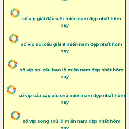
số víp giải đặc biệt miền nam đẹp nhất hôm
nay
số víp soi cầu giải 8 miền nam đẹp nhất hôm
nay
số víp soi cầu bao lô miền nam đẹp nhất hôm
nay
số víp cầu cặp xỉu chủ miền nam đẹp nhất hôm
nay
số víp song thủ lô miền nam đẹp nhất hôm
nay