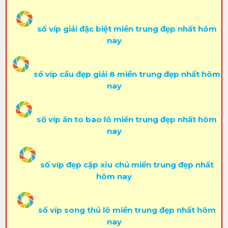
số víp giải đặc biệt miền trung đẹp nhất hôm
nay
số víp cầu đẹp giải 8 miền trung đẹp nhất hôm
nay
số víp ăn to bao lô miền trung đẹp nhất hôm
nay
số víp đẹp cặp xỉu chủ miền trung đẹp nhất
hôm nay
số víp song thủ lô miền trung đẹp nhất hôm
nay