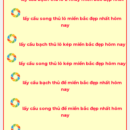
lấy cầu song thủ lô miền bắc đẹp nhất hôm
nay
lấy cầu bạch thủ lô kép miền bắc đẹp hôm nay
lấy cầu song thủ lô kép miền bắc đẹp hôm nay
lấy cầu bạch thủ đề miền bắc đẹp nhất hôm
nay
lấy cầu song thủ đề miền bắc đẹp nhất hôm
nay