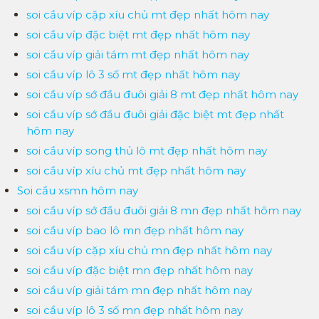
soi cầu víp cặp xíu chủ mt đẹp nhất hôm nay
soi cầu víp đặc biệt mt đẹp nhất hôm nay
soi cầu víp giải tám mt đẹp nhất hôm nay
soi cầu víp lô 3 số mt đẹp nhất hôm nay
soi cầu víp sớ đầu đuôi giải 8 mt đẹp nhất hôm nay
soi cầu víp sớ đầu đuôi giải đặc biệt mt đẹp nhất
hôm nay
soi cầu víp song thủ lô mt đẹp nhất hôm nay
soi cầu víp xíu chủ mt đẹp nhất hôm nay
Soi cầu xsmn hôm nay
soi cầu víp sớ đầu đuôi giải 8 mn đẹp nhất hôm nay
soi cầu víp bao lô mn đẹp nhất hôm nay
soi cầu víp cặp xíu chủ mn đẹp nhất hôm nay
soi cầu víp đặc biệt mn đẹp nhất hôm nay
soi cầu víp giải tám mn đẹp nhất hôm nay
soi cầu víp lô 3 số mn đẹp nhất hôm nay