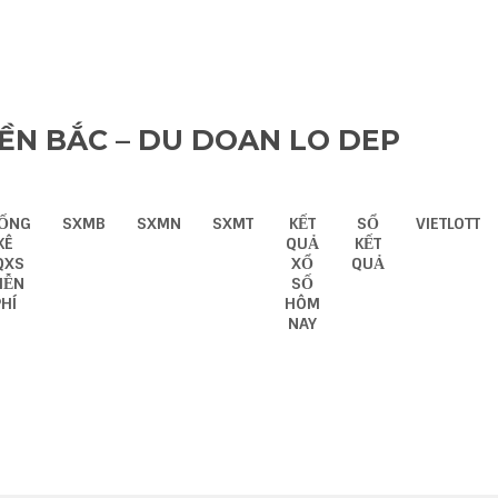
IỀN BẮC – DU DOAN LO DEP
ỐNG
SXMB
SXMN
SXMT
KẾT
SỔ
VIETLOTT
KÊ
QUẢ
KẾT
QXS
XỔ
QUẢ
IỄN
SỐ
PHÍ
HÔM
NAY