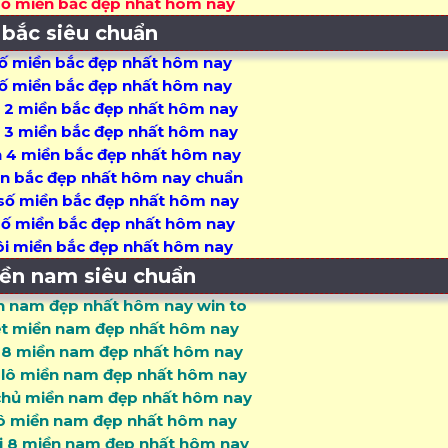
 số miền bắc đẹp nhất hôm nay
bắc siêu chuẩn
 số miền bắc đẹp nhất hôm nay
 số miền bắc đẹp nhất hôm nay
ên 2 miền bắc đẹp nhất hôm nay
ên 3 miền bắc đẹp nhất hôm nay
ên 4 miền bắc đẹp nhất hôm nay
ền bắc đẹp nhất hôm nay chuẩn
 số miền bắc đẹp nhất hôm nay
 số miền bắc đẹp nhất hôm nay
uôi miền bắc đẹp nhất hôm nay
iền nam siêu chuẩn
ền nam đẹp nhất hôm nay win to
biệt miền nam đẹp nhất hôm nay
ải 8 miền nam đẹp nhất hôm nay
o lô miền nam đẹp nhất hôm nay
 chủ miền nam đẹp nhất hôm nay
lô miền nam đẹp nhất hôm nay
iải 8 miền nam đẹp nhất hôm nay