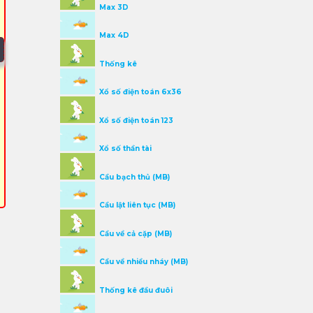
Max 3D
Max 4D
Thống kê
Xổ số điện toán 6x36
Xổ số điện toán 123
Xổ số thần tài
Cầu bạch thủ (MB)
Cầu lật liên tục (MB)
Cầu về cả cặp (MB)
Cầu về nhiều nháy (MB)
Thống kê đầu đuôi