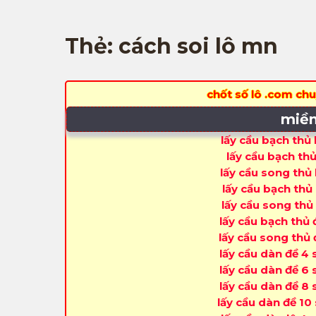
Thẻ:
cách soi lô mn
chốt số lô .com ch
miền
lấy cầu bạch thủ
lấy cầu bạch th
lấy cầu song thủ
lấy cầu bạch th
lấy cầu song thủ
lấy cầu bạch thủ
lấy cầu song thủ
lấy cầu dàn đề 4
lấy cầu dàn đề 6
lấy cầu dàn đề 8
lấy cầu dàn đề 1