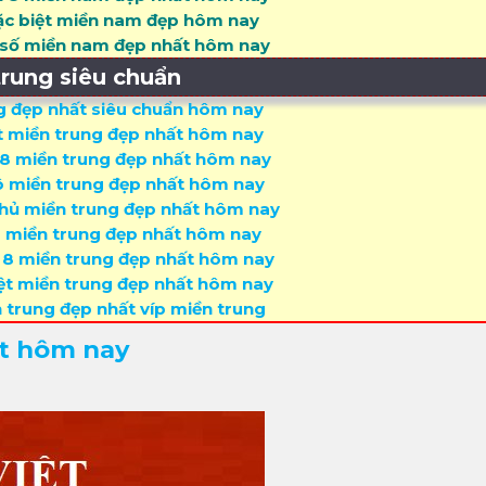
đặc biệt miền nam đẹp hôm nay
3 số miền nam đẹp nhất hôm nay
rung siêu chuẩn
g đẹp nhất siêu chuẩn hôm nay
iệt miền trung đẹp nhất hôm nay
i 8 miền trung đẹp nhất hôm nay
lô miền trung đẹp nhất hôm nay
 chủ miền trung đẹp nhất hôm nay
lô miền trung đẹp nhất hôm nay
ải 8 miền trung đẹp nhất hôm nay
iệt miền trung đẹp nhất hôm nay
n trung đẹp nhất víp miền trung
ất hôm nay