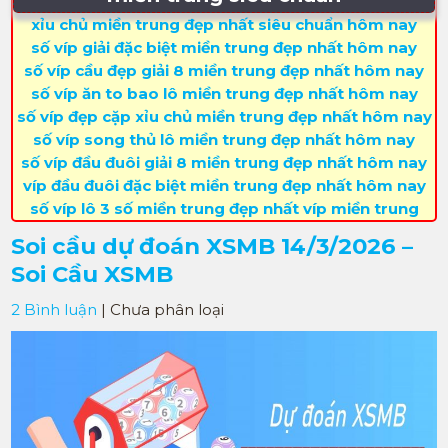
xỉu chủ miền trung đẹp nhất siêu chuẩn hôm nay
số víp giải đặc biệt miền trung đẹp nhất hôm nay
số víp cầu đẹp giải 8 miền trung đẹp nhất hôm nay
số víp ăn to bao lô miền trung đẹp nhất hôm nay
số víp đẹp cặp xỉu chủ miền trung đẹp nhất hôm nay
số víp song thủ lô miền trung đẹp nhất hôm nay
số víp đầu đuôi giải 8 miền trung đẹp nhất hôm nay
víp đầu đuôi đặc biệt miền trung đẹp nhất hôm nay
số víp lô 3 số miền trung đẹp nhất víp miền trung
Soi cầu dự đoán XSMB 14/3/2026 –
Soi Cầu XSMB
2 Bình luận
| Chưa phân loại