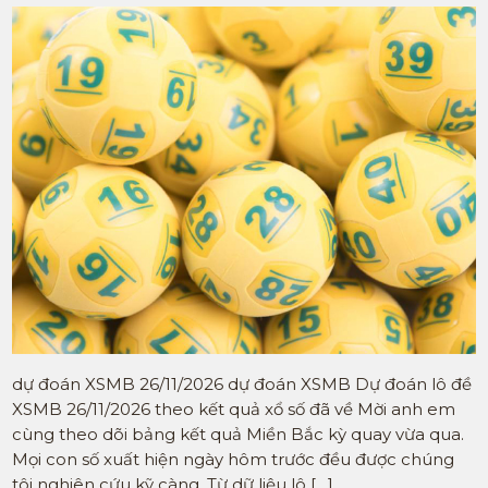
dự đoán XSMB 26/11/2026 dự đoán XSMB Dự đoán lô đề
XSMB 26/11/2026 theo kết quả xổ số đã về Mời anh em
cùng theo dõi bảng kết quả Miền Bắc kỳ quay vừa qua.
Mọi con số xuất hiện ngày hôm trước đều được chúng
tôi nghiên cứu kỹ càng. Từ dữ liệu lô […]