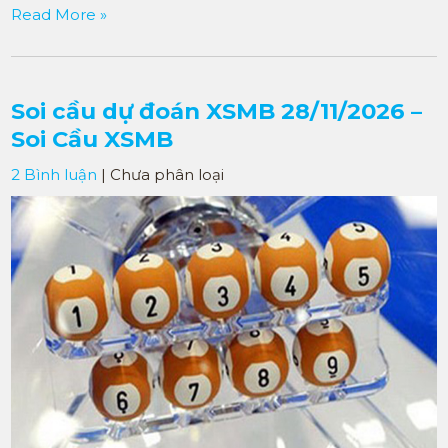
Read More »
Soi cầu dự đoán XSMB 28/11/2026 –
Soi Cầu XSMB
2 Bình luận
| Chưa phân loại