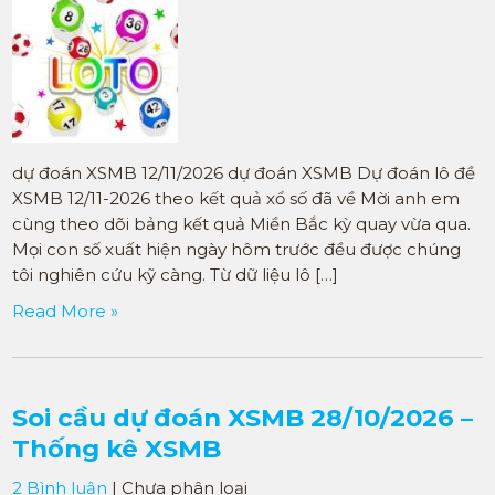
dự đoán XSMB 12/11/2026 dự đoán XSMB Dự đoán lô đề
XSMB 12/11-2026 theo kết quả xổ số đã về Mời anh em
cùng theo dõi bảng kết quả Miền Bắc kỳ quay vừa qua.
Mọi con số xuất hiện ngày hôm trước đều được chúng
tôi nghiên cứu kỹ càng. Từ dữ liệu lô […]
Read More »
Soi cầu dự đoán XSMB 28/10/2026 –
Thống kê XSMB
2 Bình luận
| Chưa phân loại