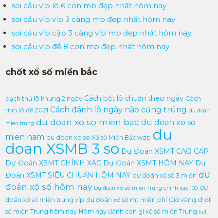
soi cầu víp lô 6 con mb đẹp nhất hôm nay
soi cầu víp víp 3 càng mb đẹp nhất hôm nay
soi cầu víp cặp 3 càng víp mb đẹp nhất hôm nay
soi cầu víp đề 8 con mb đẹp nhất hôm nay
chốt xổ số miền bắc
Cách bắt lô chuẩn theo ngày
bạch thủ lô khung 2 ngày
Cách
Cách đánh lô ngày nào cũng trúng
tính lô đề 2021
du doan
du doan xo so mien bac
du doan xo so
mien trung
du
mien nam
du doan xo so Xổ số Miền Bắc wap
doan XSMB 3 so
Dự Đoán XSMT CAO CẤP
Dự Đoán XSMT CHÍNH XÁC
Dự Đoán XSMT HÔM NAY
Dự
dự
Đoán XSMT SIÊU CHUẨN HÔM NAY
dự đoán xổ số 3 miền
đoán xổ số hôm nay
dự
Dự đoán xổ số miền Trung chính xác 100
đoán xổ số miền trung víp
dự đoán xổ số mt miễn phí
Giờ vàng chốt
số miền Trung hôm nay
Hôm nay đánh con gì xổ số miền Trung
ket