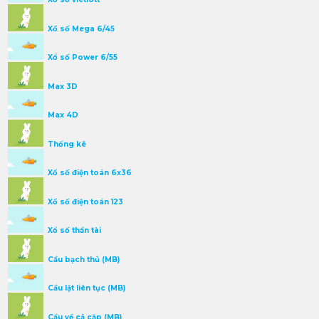
Xổ số Mega 6/45
Xổ số Power 6/55
Max 3D
Max 4D
Thống kê
Xổ số điện toán 6x36
Xổ số điện toán 123
Xổ số thần tài
Cầu bạch thủ (MB)
Cầu lật liên tục (MB)
Cầu về cả cặp (MB)