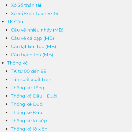
Xổ Số thần tài
Xổ Số Điện Toán 6×36
TK Cầu
Cầu về nhiều nháy (MB)
Cầu về cả cặp (MB)
Cầu lật liên tục (MB)
Cầu bạch thủ (MB)
Thống kê
TK từ 00 đến 99
Tần suất xuất hiện
Thống kê Tổng
Thống kê Đầu – Đuôi
Thống kê Đuôi
Thống kê Đầu
Thống kê lô kép
Thống kê lô xiên