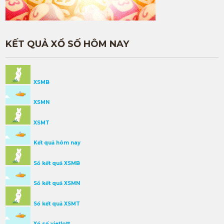
KẾT QUẢ XỔ SỐ HÔM NAY
XSMB
XSMN
XSMT
Kết quả hôm nay
Sổ kết quả XSMB
Sổ kết quả XSMN
Sổ kết quả XSMT
Xổ số vietlott