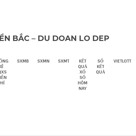
IỀN BẮC – DU DOAN LO DEP
ỐNG
SXMB
SXMN
SXMT
KẾT
SỔ
VIETLOTT
KÊ
QUẢ
KẾT
QXS
XỔ
QUẢ
IỄN
SỐ
PHÍ
HÔM
NAY