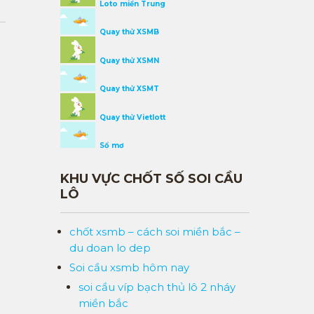
Loto miền Trung
Quay thử XSMB
Quay thử XSMN
Quay thử XSMT
Quay thử Vietlott
Sổ mơ
KHU VỰC CHỐT SỐ SOI CẦU
LÔ
chốt xsmb – cách soi miền bắc –
du doan lo dep
Soi cầu xsmb hôm nay
soi cầu víp bạch thủ lô 2 nháy
miền bắc