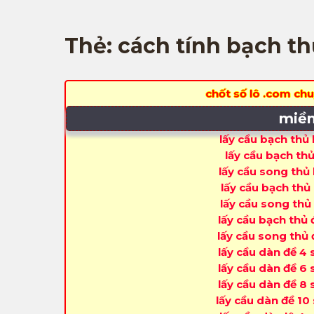
Thẻ:
cách tính bạch t
chốt số lô .com ch
miền
lấy cầu bạch thủ
lấy cầu bạch th
lấy cầu song thủ
lấy cầu bạch th
lấy cầu song thủ
lấy cầu bạch thủ
lấy cầu song thủ
lấy cầu dàn đề 4
lấy cầu dàn đề 6
lấy cầu dàn đề 8
lấy cầu dàn đề 1