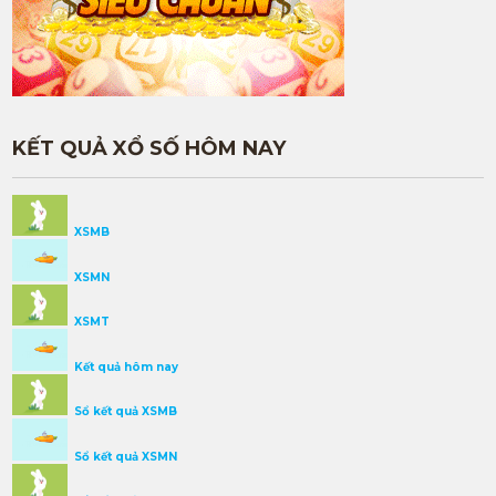
KẾT QUẢ XỔ SỐ HÔM NAY
XSMB
XSMN
XSMT
Kết quả hôm nay
Sổ kết quả XSMB
Sổ kết quả XSMN