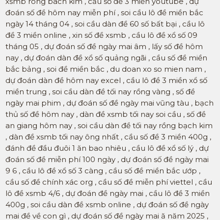
xsmb rong bach kim , cầu số đề 3 miền youtube , dự
đoán số đề hôm nay miễn phí , soi cầu lô đề miền bắc
ngày 14 tháng 04 , soi cầu dàn đề 60 số bất bại , cầu lô
đề 3 miền online , xin số đề xsmb , cầu lô đề xổ số 09
tháng 05 , dự đoán số đề ngày mai âm , lấy số đề hôm
nay , dự đoán dàn đề xổ số quảng ngãi , cầu số đề miền
bắc bảng , soi đề miền bắc , du doan xo so mien nam ,
dự đoán dàn đề hôm nay excel , cầu lô đề 3 miền xổ số
miền trung , soi cầu dàn đề tối nay rồng vàng , số đề
ngày mai phim , dự đoán số đề ngày mai vũng tàu , bạch
thủ số đề hôm nay , dàn đề xsmb tối nay soi cầu , số đề
an giang hôm nay , soi cầu dàn đề tối nay rồng bạch kim
, dàn đề xsmb tối nay ông nhất , cầu số đề 3 miền 400g ,
đánh đề đầu đuôi 1 ăn bao nhiêu , cầu lô đề xổ số lý , dự
đoán số đề miễn phí 100 ngày , dự đoán số đề ngày mai
9 6 , cầu lô đề xổ số 3 càng , cầu số đề miền bắc ướp ,
cầu số đề chính xác org , cầu số đề miễn phí viettel , cầu
lô đề xsmb 4/6 , dự đoán đề ngày mai , cầu lô đề 3 miền
400g , soi cầu dàn đề xsmb online , dự đoán số đề ngày
mai đề về con gì , dự đoán số đề ngày mai ă năm 2025 ,