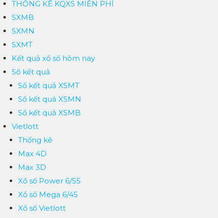
THỐNG KÊ KQXS MIỄN PHÍ
SXMB
SXMN
SXMT
Kết quả xổ số hôm nay
Sổ kết quả
Sổ kết quả XSMT
Sổ kết quả XSMN
Sổ kết quả XSMB
Vietlott
Thống kê
Max 4D
Max 3D
Xổ số Power 6/55
Xổ số Mega 6/45
Xổ số Vietlott