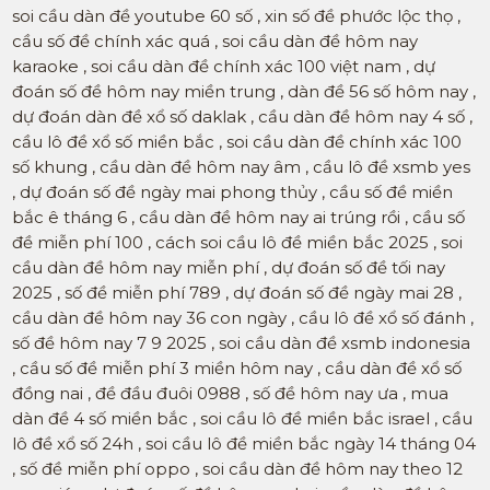
soi cầu dàn đề youtube 60 số , xin số đề phước lộc thọ ,
cầu số đề chính xác quá , soi cầu dàn đề hôm nay
karaoke , soi cầu dàn đề chính xác 100 việt nam , dự
đoán số đề hôm nay miền trung , dàn đề 56 số hôm nay ,
dự đoán dàn đề xổ số daklak , cầu dàn đề hôm nay 4 số ,
cầu lô đề xổ số miền bắc , soi cầu dàn đề chính xác 100
số khung , cầu dàn đề hôm nay âm , cầu lô đề xsmb yes
, dự đoán số đề ngày mai phong thủy , cầu số đề miền
bắc ê tháng 6 , cầu dàn đề hôm nay ai trúng rồi , cầu số
đề miễn phí 100 , cách soi cầu lô đề miền bắc 2025 , soi
cầu dàn đề hôm nay miễn phí , dự đoán số đề tối nay
2025 , số đề miễn phí 789 , dự đoán số đề ngày mai 28 ,
cầu dàn đề hôm nay 36 con ngày , cầu lô đề xổ số đánh ,
số đề hôm nay 7 9 2025 , soi cầu dàn đề xsmb indonesia
, cầu số đề miễn phí 3 miền hôm nay , cầu dàn đề xổ số
đồng nai , đề đầu đuôi 0988 , số đề hôm nay ưa , mua
dàn đề 4 số miền bắc , soi cầu lô đề miền bắc israel , cầu
lô đề xổ số 24h , soi cầu lô đề miền bắc ngày 14 tháng 04
, số đề miễn phí oppo , soi cầu dàn đề hôm nay theo 12