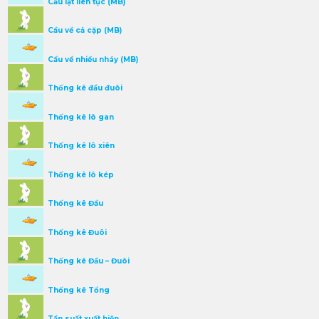
Cầu lật liên tục (MB)
Cầu về cả cặp (MB)
Cầu về nhiều nháy (MB)
Thống kê đầu đuôi
Thống kê lô gan
Thống kê lô xiên
Thống kê lô kép
Thống kê Đầu
Thống kê Đuôi
Thống kê Đầu – Đuôi
Thống kê Tổng
Tần suất xuất hiện