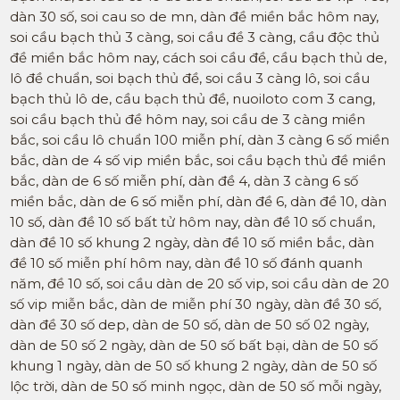
dàn 30 số, soi cau so de mn, dàn đề miền bắc hôm nay,
soi cầu bạch thủ 3 càng, soi cầu đề 3 càng, cầu độc thủ
đề miền bắc hôm nay, cách soi cầu đề, cầu bạch thủ de,
lô đề chuẩn, soi bạch thủ đề, soi cầu 3 càng lô, soi cầu
bạch thủ lô de, cầu bạch thủ đề, nuoiloto com 3 cang,
soi cầu bạch thủ đề hôm nay, soi cầu de 3 càng miền
bắc, soi cầu lô chuẩn 100 miễn phí, dàn 3 càng 6 số miền
bắc, dàn de 4 số vip miền bắc, soi cầu bạch thủ đề miền
bắc, dàn de 6 số miễn phí, dàn đề 4, dàn 3 càng 6 số
miền bắc, dàn de 6 số miễn phí, dàn đề 6, dàn đề 10, dàn
10 số, dàn đề 10 số bất tử hôm nay, dàn đề 10 số chuẩn,
dàn đề 10 số khung 2 ngày, dàn đề 10 số miền bắc, dàn
đề 10 số miễn phí hôm nay, dàn đề 10 số đánh quanh
năm, đề 10 số, soi cầu dàn de 20 số vip, soi cầu dàn de 20
số vip miễn bắc, dàn de miễn phí 30 ngày, dàn đề 30 số,
dàn đề 30 số dep, dàn de 50 số, dàn de 50 số 02 ngày,
dàn de 50 số 2 ngày, dàn de 50 số bất bại, dàn de 50 số
khung 1 ngày, dàn de 50 số khung 2 ngày, dàn de 50 số
lộc trời, dàn de 50 số minh ngọc, dàn de 50 số mỗi ngày,