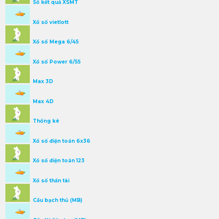
Sổ kết quả XSMT
Xổ số vietlott
Xổ số Mega 6/45
Xổ số Power 6/55
Max 3D
Max 4D
Thống kê
Xổ số điện toán 6x36
Xổ số điện toán 123
Xổ số thần tài
Cầu bạch thủ (MB)