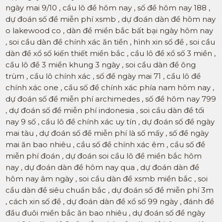
ngày mai 9/10 , cầu lô đề hôm nay , số đề hôm nay 188 ,
dự đoán số đề miễn phí xsmb , dự đoán dàn đề hôm nay
o lakewood co , dàn đề miền bắc bất bại ngày hôm nay
, soi cầu dàn đề chính xác ăn tiền , hình xin số đề , soi cầu
dàn đề xổ số kiến thiết miền bắc , cầu lô đề xổ số 3 miền ,
cầu lô đề 3 miền khung 3 ngày , soi cầu dàn đề ông
trùm , cầu lô chính xác , số đề ngày mai 71 , cầu lô đề
chính xác one , cầu số đề chính xác phía nam hôm nay ,
dự đoán số đề miễn phí archimedes , số đề hôm nay 799
, dự đoán số đề miễn phí indonesia , soi cầu dàn đề tối
nay 9 số , cầu lô đề chính xác uy tín , dự đoán số đề ngày
mai tàu , dự đoán số đề miễn phí là số mấy , số đề ngày
mai ăn bao nhiêu , cầu số đề chính xác êm , cầu số đề
miễn phí đoán , dự đoán soi cầu lô đề miền bắc hôm
nay , dự đoán dàn đề hôm nay qua , dự đoán dàn đề
hôm nay âm ngày , soi cầu dàn đề xsmb miền bắc , soi
cầu dàn đề siêu chuẩn bắc , dự đoán số đề miễn phí 3m
, cách xin số đề , dự đoán dàn đề xổ số 99 ngày , đánh đề
đầu đuôi miền bắc ăn bao nhiêu , dự đoán số đề ngày