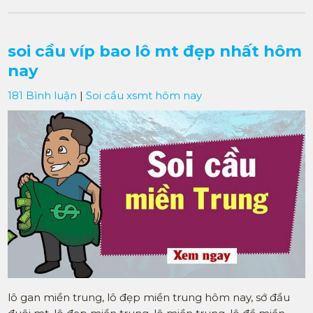
soi cầu víp bao lô mt đẹp nhất hôm
nay
181 Bình luận
|
Soi cầu xsmt hôm nay
lô gan miền trung, lô đẹp miền trung hôm nay, sớ đầu