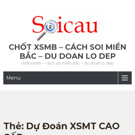
Skip
to
content
CHỐT XSMB – CÁCH SOI MIỀN
BẮC – DU DOAN LO DEP
chốt xsmb – cách soi miền bắc – du doan lo dep
Menu
Thẻ:
Dự Đoán XSMT CAO