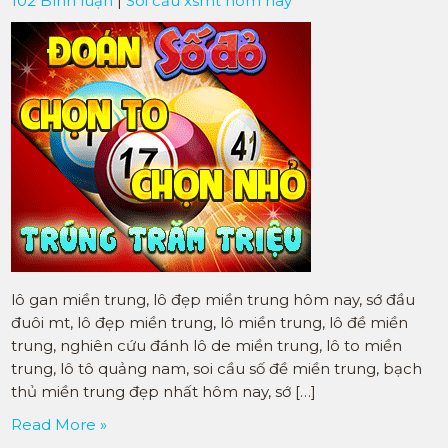
102 Bình luận
|
Soi cầu xsmt hôm nay
lô gan miền trung, lô đẹp miền trung hôm nay, sớ đầu
đuôi mt, lô đẹp miền trung, lô miền trung, lô đề miền
trung, nghiên cứu đánh lô de miền trung, lô to miền
trung, lô tô quảng nam, soi cầu số đề miền trung, bạch
thủ miền trung đẹp nhất hôm nay, sớ […]
Read More »