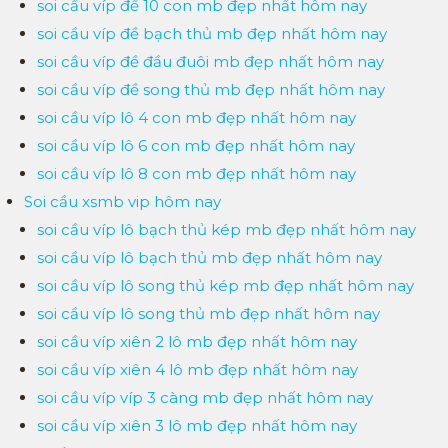
soi cầu víp đề 10 con mb đẹp nhất hôm nay
soi cầu víp đề bạch thủ mb đẹp nhất hôm nay
soi cầu víp đề đầu đuôi mb đẹp nhất hôm nay
soi cầu víp đề song thủ mb đẹp nhất hôm nay
soi cầu víp lô 4 con mb đẹp nhất hôm nay
soi cầu víp lô 6 con mb đẹp nhất hôm nay
soi cầu víp lô 8 con mb đẹp nhất hôm nay
Soi cầu xsmb vip hôm nay
soi cầu víp lô bạch thủ kép mb đẹp nhất hôm nay
soi cầu víp lô bạch thủ mb đẹp nhất hôm nay
soi cầu víp lô song thủ kép mb đẹp nhất hôm nay
soi cầu víp lô song thủ mb đẹp nhất hôm nay
soi cầu víp xiên 2 lô mb đẹp nhất hôm nay
soi cầu víp xiên 4 lô mb đẹp nhất hôm nay
soi cầu víp víp 3 càng mb đẹp nhất hôm nay
soi cầu víp xiên 3 lô mb đẹp nhất hôm nay