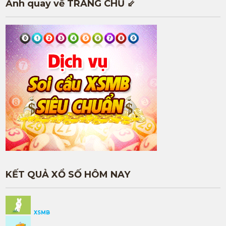
Ảnh quay về TRANG CHỦ ⇙
KẾT QUẢ XỔ SỐ HÔM NAY
XSMB