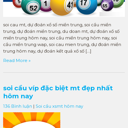
soi cau mt, dự đoán xổ số miền trung, soi cầu miền
trung, dự đoán miền trung, du doan mt, dự đoán xổ số
miền trung hôm nay, soi cầu miền trung hôm nay, soi
cầu miền trung wap, soi cau mien trung, dự đoán miền
trung hôm nay, dự đoán kết quả xổ số […]
Read More »
soi cầu víp đặc biệt mt đẹp nhất
hôm nay
136 Bình luận
|
Soi cầu xsmt hôm nay