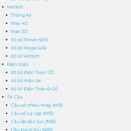
Vietlott
Thống kê
Max 4D
Max 3D
Xổ số Power 6/55
Xổ số Mega 6/45
Xổ số Vietlott
Điện toán
Xổ Số Điện Toán 123
Xổ Số thần tài
Xổ Số Điện Toán 6×36
TK Cầu
Cầu về nhiều nháy (MB)
Cầu về cả cặp (MB)
Cầu lật liên tục (MB)
Cầu bạch thủ (MB)