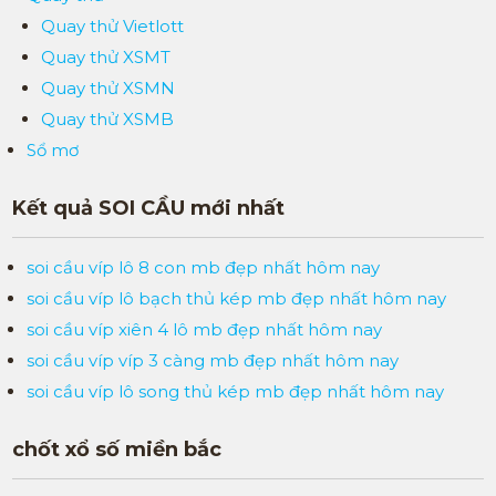
Quay thử Vietlott
Quay thử XSMT
Quay thử XSMN
Quay thử XSMB
Sổ mơ
Kết quả SOI CẦU mới nhất
soi cầu víp lô 8 con mb đẹp nhất hôm nay
soi cầu víp lô bạch thủ kép mb đẹp nhất hôm nay
soi cầu víp xiên 4 lô mb đẹp nhất hôm nay
soi cầu víp víp 3 càng mb đẹp nhất hôm nay
soi cầu víp lô song thủ kép mb đẹp nhất hôm nay
chốt xổ số miền bắc