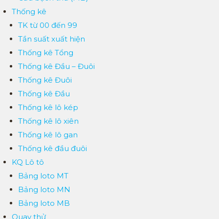
Thống kê
TK từ 00 đến 99
Tần suất xuất hiện
Thống kê Tổng
Thống kê Đầu – Đuôi
Thống kê Đuôi
Thống kê Đầu
Thống kê lô kép
Thống kê lô xiên
Thống kê lô gan
Thống kê đầu đuôi
KQ Lô tô
Bảng loto MT
Bảng loto MN
Bảng loto MB
Quay thử