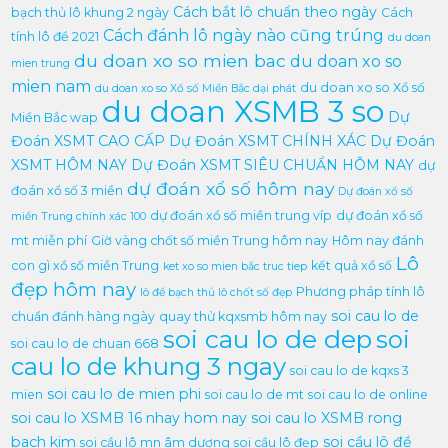
Cách bắt lô chuẩn theo ngày
bạch thủ lô khung 2 ngày
Cách
Cách đánh lô ngày nào cũng trúng
tính lô đề 2021
du doan
du doan xo so mien bac
du doan xo so
mien trung
mien nam
du doan xo so Xổ số
du doan xo so Xổ số Miền Bắc dại phát
du doan XSMB 3 so
Dự
Miền Bắc wap
Đoán XSMT CAO CẤP
Dự Đoán XSMT CHÍNH XÁC
Dự Đoán
XSMT HÔM NAY
Dự Đoán XSMT SIÊU CHUẨN HÔM NAY
dự
dự đoán xổ số hôm nay
đoán xổ số 3 miền
Dự đoán xổ số
dự đoán xổ số miền trung víp
dự đoán xổ số
miền Trung chính xác 100
mt miễn phí
Giờ vàng chốt số miền Trung hôm nay
Hôm nay đánh
Lô
con gì xổ số miền Trung
kết quả xổ số
ket xo so mien bắc truc tiep
đẹp hôm nay
Phương pháp tính lô
lô đề bạch thủ lô chốt số đẹp
soi cau lo de
chuẩn đánh hàng ngày
quay thử kqxsmb hôm nay
soi cau lo de dep
soi
soi cau lo de chuan 668
cau lo de khung 3 ngay
soi cau lo de kqxs 3
soi cau lo de mien phi
mien
soi cau lo de mt
soi cau lo de online
soi cau lo XSMB 16 nhay hom nay
soi cau lo XSMB rong
bach kim
soi cầu lô đề
soi cầu lô mn âm dương
soi cầu lô đẹp