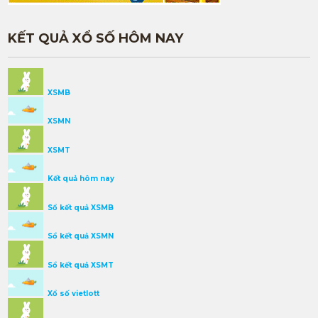
KẾT QUẢ XỔ SỐ HÔM NAY
XSMB
XSMN
XSMT
Kết quả hôm nay
Sổ kết quả XSMB
Sổ kết quả XSMN
Sổ kết quả XSMT
Xổ số vietlott