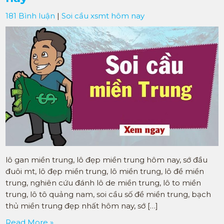
181 Bình luận
|
Soi cầu xsmt hôm nay
lô gan miền trung, lô đẹp miền trung hôm nay, sớ đầu
đuôi mt, lô đẹp miền trung, lô miền trung, lô đề miền
trung, nghiên cứu đánh lô de miền trung, lô to miền
trung, lô tô quảng nam, soi cầu số đề miền trung, bạch
thủ miền trung đẹp nhất hôm nay, sớ […]
Read More »