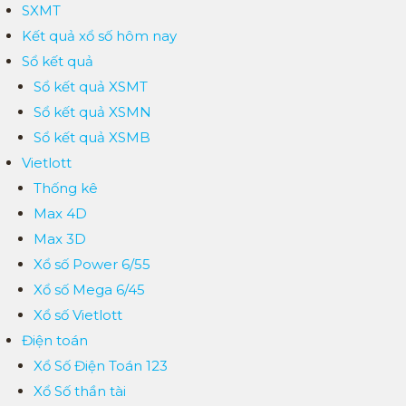
SXMT
Kết quả xổ số hôm nay
Sổ kết quả
Sổ kết quả XSMT
Sổ kết quả XSMN
Sổ kết quả XSMB
Vietlott
Thống kê
Max 4D
Max 3D
Xổ số Power 6/55
Xổ số Mega 6/45
Xổ số Vietlott
Điện toán
Xổ Số Điện Toán 123
Xổ Số thần tài