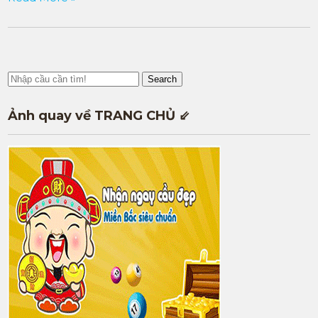
Search
Ảnh quay về TRANG CHỦ ⇙