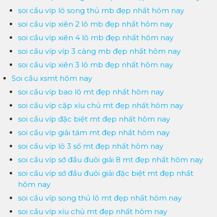
soi cầu víp lô song thủ mb đẹp nhất hôm nay
soi cầu víp xiên 2 lô mb đẹp nhất hôm nay
soi cầu víp xiên 4 lô mb đẹp nhất hôm nay
soi cầu víp víp 3 càng mb đẹp nhất hôm nay
soi cầu víp xiên 3 lô mb đẹp nhất hôm nay
Soi cầu xsmt hôm nay
soi cầu víp bao lô mt đẹp nhất hôm nay
soi cầu víp cặp xíu chủ mt đẹp nhất hôm nay
soi cầu víp đặc biệt mt đẹp nhất hôm nay
soi cầu víp giải tám mt đẹp nhất hôm nay
soi cầu víp lô 3 số mt đẹp nhất hôm nay
soi cầu víp sớ đầu đuôi giải 8 mt đẹp nhất hôm nay
soi cầu víp sớ đầu đuôi giải đặc biệt mt đẹp nhất
hôm nay
soi cầu víp song thủ lô mt đẹp nhất hôm nay
soi cầu víp xíu chủ mt đẹp nhất hôm nay