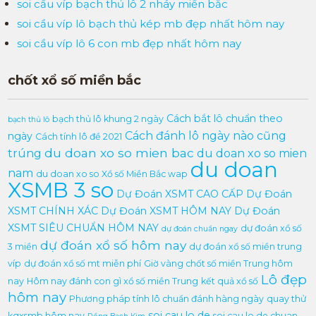
soi cầu víp bạch thủ lô 2 nháy miền bắc
soi cầu víp lô bạch thủ kép mb đẹp nhất hôm nay
soi cầu víp lô 6 con mb đẹp nhất hôm nay
chốt xổ số miền bắc
Cách bắt lô chuẩn theo
bạch thủ lô khung 2 ngày
bạch thủ lô
Cách đánh lô ngày nào cũng
ngày
Cách tính lô đề 2021
du doan xo so mien bac
trúng
du doan xo so mien
du doan
nam
du doan xo so Xổ số Miền Bắc wap
XSMB 3 so
Dự Đoán XSMT CAO CẤP
Dự Đoán
XSMT CHÍNH XÁC
Dự Đoán XSMT HÔM NAY
Dự Đoán
XSMT SIÊU CHUẨN HÔM NAY
dự đoán xổ số
dự đoán chuẩn ngay
dự đoán xổ số hôm nay
3 miền
dự đoán xổ số miền trung
víp
dự đoán xổ số mt miễn phí
Giờ vàng chốt số miền Trung hôm
Lô đẹp
nay
Hôm nay đánh con gì xổ số miền Trung
kết quả xổ số
hôm nay
Phương pháp tính lô chuẩn đánh hàng ngày
quay thử
soi cau lo de
kqxsmb hôm nay
soi cau lo de chuan