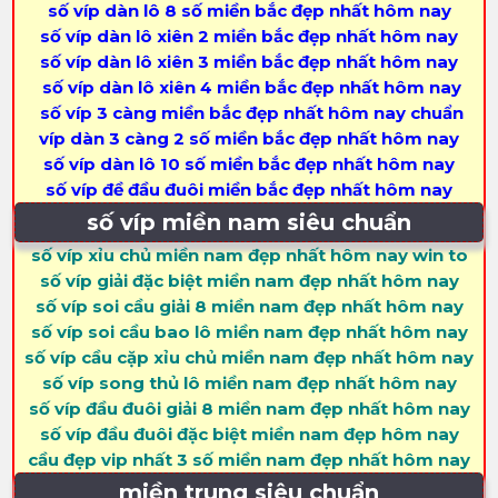
số víp dàn lô 8 số miền bắc đẹp nhất hôm nay
số víp dàn lô xiên 2 miền bắc đẹp nhất hôm nay
số víp dàn lô xiên 3 miền bắc đẹp nhất hôm nay
số víp dàn lô xiên 4 miền bắc đẹp nhất hôm nay
số víp 3 càng miền bắc đẹp nhất hôm nay chuẩn
víp dàn 3 càng 2 số miền bắc đẹp nhất hôm nay
số víp dàn lô 10 số miền bắc đẹp nhất hôm nay
số víp đề đầu đuôi miền bắc đẹp nhất hôm nay
số víp miền nam siêu chuẩn
số víp xỉu chủ miền nam đẹp nhất hôm nay win to
số víp giải đặc biệt miền nam đẹp nhất hôm nay
số víp soi cầu giải 8 miền nam đẹp nhất hôm nay
số víp soi cầu bao lô miền nam đẹp nhất hôm nay
số víp cầu cặp xỉu chủ miền nam đẹp nhất hôm nay
số víp song thủ lô miền nam đẹp nhất hôm nay
số víp đầu đuôi giải 8 miền nam đẹp nhất hôm nay
số víp đầu đuôi đặc biệt miền nam đẹp hôm nay
cầu đẹp vip nhất 3 số miền nam đẹp nhất hôm nay
miền trung siêu chuẩn