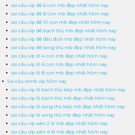
soi cầu víp đề 6 con mb đẹp nhất hôm nay
soi cầu víp đề 8 con mb đẹp nhất hôm nay
soi cầu víp đề 10 con mb đẹp nhất hôm nay
soi cầu víp đề bạch thủ mb đẹp nhất hôm nay
soi cầu víp đề đầu đuôi mb đẹp nhất hôm nay
soi cầu víp đề song thủ mb đẹp nhất hôm nay
soi cầu víp lô 4 con mb đẹp nhất hôm nay
soi cầu víp lô 6 con mb đẹp nhất hôm nay
soi cầu víp lô 8 con mb đẹp nhất hôm nay
Soi cầu xsmb vip hôm nay
soi cầu víp lô bạch thủ kép mb đẹp nhất hôm nay
soi cầu víp lô bạch thủ mb đẹp nhất hôm nay
soi cầu víp lô song thủ kép mb đẹp nhất hôm nay
soi cầu víp lô song thủ mb đẹp nhất hôm nay
soi cầu víp xiên 2 lô mb đẹp nhất hôm nay
soi cầu víp xiên 4 lô mb đẹp nhất hôm nay