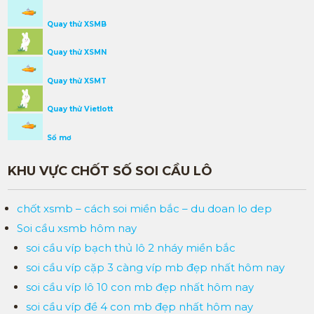
Quay thử XSMB
Quay thử XSMN
Quay thử XSMT
Quay thử Vietlott
Sổ mơ
KHU VỰC CHỐT SỐ SOI CẦU LÔ
chốt xsmb – cách soi miền bắc – du doan lo dep
Soi cầu xsmb hôm nay
soi cầu víp bạch thủ lô 2 nháy miền bắc
soi cầu víp cặp 3 càng víp mb đẹp nhất hôm nay
soi cầu víp lô 10 con mb đẹp nhất hôm nay
soi cầu víp đề 4 con mb đẹp nhất hôm nay