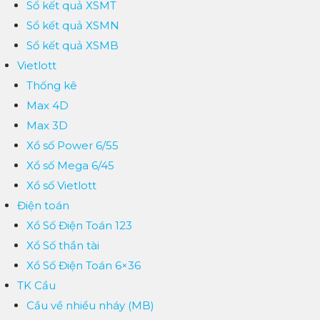
Sổ kết quả XSMT
Sổ kết quả XSMN
Sổ kết quả XSMB
Vietlott
Thống kê
Max 4D
Max 3D
Xổ số Power 6/55
Xổ số Mega 6/45
Xổ số Vietlott
Điện toán
Xổ Số Điện Toán 123
Xổ Số thần tài
Xổ Số Điện Toán 6×36
TK Cầu
Cầu về nhiều nháy (MB)