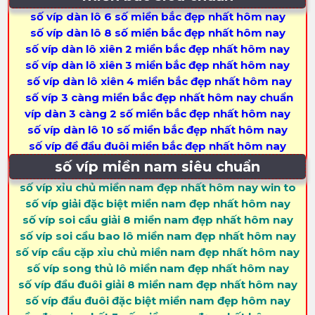
số víp dàn lô 6 số miền bắc đẹp nhất hôm nay
số víp dàn lô 8 số miền bắc đẹp nhất hôm nay
số víp dàn lô xiên 2 miền bắc đẹp nhất hôm nay
số víp dàn lô xiên 3 miền bắc đẹp nhất hôm nay
số víp dàn lô xiên 4 miền bắc đẹp nhất hôm nay
số víp 3 càng miền bắc đẹp nhất hôm nay chuẩn
víp dàn 3 càng 2 số miền bắc đẹp nhất hôm nay
số víp dàn lô 10 số miền bắc đẹp nhất hôm nay
số víp đề đầu đuôi miền bắc đẹp nhất hôm nay
số víp miền nam siêu chuẩn
số víp xỉu chủ miền nam đẹp nhất hôm nay win to
số víp giải đặc biệt miền nam đẹp nhất hôm nay
số víp soi cầu giải 8 miền nam đẹp nhất hôm nay
số víp soi cầu bao lô miền nam đẹp nhất hôm nay
số víp cầu cặp xỉu chủ miền nam đẹp nhất hôm nay
số víp song thủ lô miền nam đẹp nhất hôm nay
số víp đầu đuôi giải 8 miền nam đẹp nhất hôm nay
số víp đầu đuôi đặc biệt miền nam đẹp hôm nay