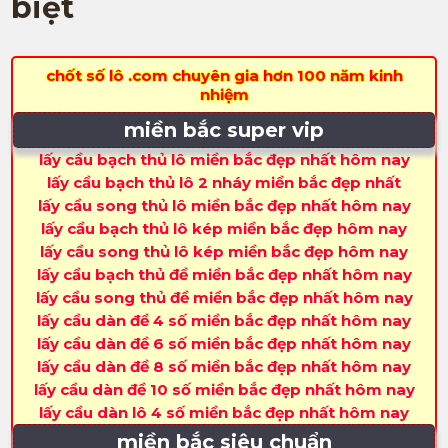
biệt
chốt số lô .com chuyên gia hơn 100 năm kinh
nhiệm
miền bắc super vip
lấy cầu bạch thủ lô miền bắc đẹp nhất hôm nay
lấy cầu bạch thủ lô 2 nháy miền bắc đẹp nhất
lấy cầu song thủ lô miền bắc đẹp nhất hôm nay
lấy cầu bạch thủ lô kép miền bắc đẹp hôm nay
lấy cầu song thủ lô kép miền bắc đẹp hôm nay
lấy cầu bạch thủ đề miền bắc đẹp nhất hôm nay
lấy cầu song thủ đề miền bắc đẹp nhất hôm nay
lấy cầu dàn đề 4 số miền bắc đẹp nhất hôm nay
lấy cầu dàn đề 6 số miền bắc đẹp nhất hôm nay
lấy cầu dàn đề 8 số miền bắc đẹp nhất hôm nay
lấy cầu dàn đề 10 số miền bắc đẹp nhất hôm nay
lấy cầu dàn lô 4 số miền bắc đẹp nhất hôm nay
miền bắc siêu chuẩn