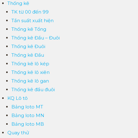
Thống kê
TK từ 00 đến 99
Tần suất xuất hiện
Thống kê Tổng
Thống kê Đầu – Đuôi
Thống kê Đuôi
Thống kê Đầu
Thống kê lô kép
Thống kê lô xiên
Thống kê lô gan
Thống kê đầu đuôi
KQ Lô tô
Bảng loto MT
Bảng loto MN
Bảng loto MB
Quay thử