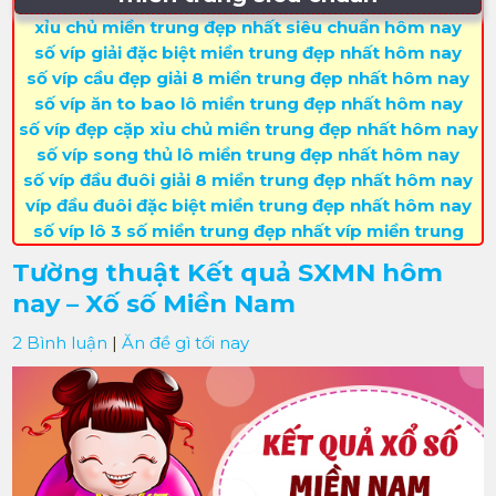
xỉu chủ miền trung đẹp nhất siêu chuẩn hôm nay
số víp giải đặc biệt miền trung đẹp nhất hôm nay
số víp cầu đẹp giải 8 miền trung đẹp nhất hôm nay
số víp ăn to bao lô miền trung đẹp nhất hôm nay
số víp đẹp cặp xỉu chủ miền trung đẹp nhất hôm nay
số víp song thủ lô miền trung đẹp nhất hôm nay
số víp đầu đuôi giải 8 miền trung đẹp nhất hôm nay
víp đầu đuôi đặc biệt miền trung đẹp nhất hôm nay
số víp lô 3 số miền trung đẹp nhất víp miền trung
Tường thuật Kết quả SXMN hôm
nay – Xố số Miền Nam
2 Bình luận
|
Ăn đề gì tối nay