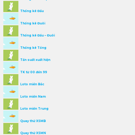
Thống kê Đầu
Thống kê Đuôi
Thống kê Đầu – Đuôi
Thống kê Tổng
Tần suất xuất hiện
TK từ 00 đến 99
Loto miền Bắc
Loto miền Nam
Loto miền Trung
Quay thử XSMB
Quay thử XSMN