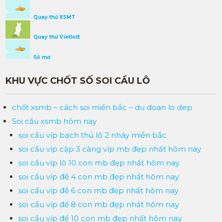
Quay thử XSMT
Quay thử Vietlott
Sổ mơ
KHU VỰC CHỐT SỐ SOI CẦU LÔ
chốt xsmb – cách soi miền bắc – du doan lo dep
Soi cầu xsmb hôm nay
soi cầu víp bạch thủ lô 2 nháy miền bắc
soi cầu víp cặp 3 càng víp mb đẹp nhất hôm nay
soi cầu víp lô 10 con mb đẹp nhất hôm nay
soi cầu víp đề 4 con mb đẹp nhất hôm nay
soi cầu víp đề 6 con mb đẹp nhất hôm nay
soi cầu víp đề 8 con mb đẹp nhất hôm nay
soi cầu víp đề 10 con mb đẹp nhất hôm nay