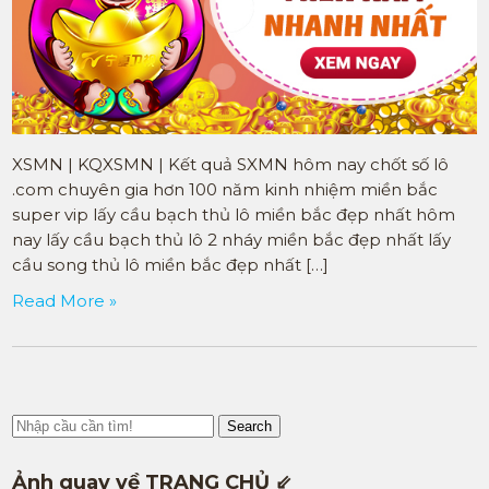
XSMN | KQXSMN | Kết quả SXMN hôm nay chốt số lô
.com chuyên gia hơn 100 năm kinh nhiệm miền bắc
super vip lấy cầu bạch thủ lô miền bắc đẹp nhất hôm
nay lấy cầu bạch thủ lô 2 nháy miền bắc đẹp nhất lấy
cầu song thủ lô miền bắc đẹp nhất […]
Read More »
Search
Ảnh quay về TRANG CHỦ ⇙