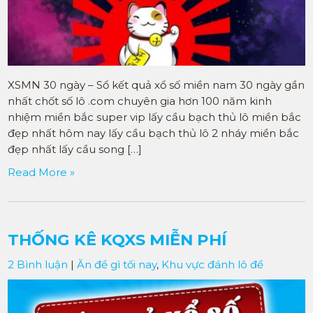
XSMN 30 ngày – Sổ kết quả xổ số miền nam 30 ngày gần
nhất chốt số lô .com chuyên gia hơn 100 năm kinh
nhiệm miền bắc super vip lấy cầu bạch thủ lô miền bắc
đẹp nhất hôm nay lấy cầu bạch thủ lô 2 nháy miền bắc
đẹp nhất lấy cầu song […]
Read More »
THỐNG KÊ KQXS MIỄN PHÍ
2 Bình luận
|
Ăn đề gì tối nay
,
Khu vực đánh lô đề