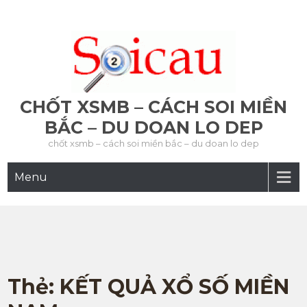
Skip
to
content
CHỐT XSMB – CÁCH SOI MIỀN
BẮC – DU DOAN LO DEP
chốt xsmb – cách soi miền bắc – du doan lo dep
Menu
Thẻ:
KẾT QUẢ XỔ SỐ MIỀN