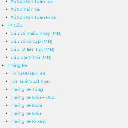
Xổ Số Điện Toán 123
Xổ Số thần tài
Xổ Số Điện Toán 6×36
TK Cầu
Cầu về nhiều nháy (MB)
Cầu về cả cặp (MB)
Cầu lật liên tục (MB)
Cầu bạch thủ (MB)
Thống kê
TK từ 00 đến 99
Tần suất xuất hiện
Thống kê Tổng
Thống kê Đầu – Đuôi
Thống kê Đuôi
Thống kê Đầu
Thống kê lô kép