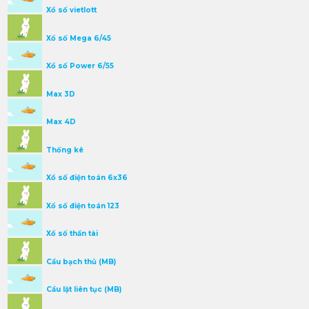
Xổ số vietlott
Xổ số Mega 6/45
Xổ số Power 6/55
Max 3D
Max 4D
Thống kê
Xổ số điện toán 6x36
Xổ số điện toán 123
Xổ số thần tài
Cầu bạch thủ (MB)
Cầu lật liên tục (MB)