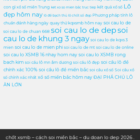
Lô
con gì xổ số miền Trung
kết quả xổ số
ket xo so mien bắc truc tiep
đẹp hôm nay
Phương pháp tính lô
lô đề bạch thủ lô chốt số đẹp
soi cau lo de
chuẩn đánh hàng ngày
quay thử kqxsmb hôm nay
soi cau lo de dep
soi
soi cau lo de chuan 668
cau lo de khung 3 ngay
soi cau lo de kqxs 3
soi cau lo de mien phi
mien
soi cau lo de mt
soi cau lo de online
soi cau lo XSMB 16 nhay hom nay
soi cau lo XSMB rong
bach kim
soi cầu lô đề
soi cầu lô mn âm dương
soi cầu lô đẹp
chính xác 100%
soi cầu lô đề miền bắc
soi cầu xổ số
Soi cầu xổ
xổ số miền bắc hôm nay
ĐẠI PHÁ CHỦ LÔ
số chính xác nhất
ĂN LỚN
chốt xsmb – cách soi miền bắc – du doan lo dep 2026 .