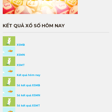
KẾT QUẢ XỔ SỐ HÔM NAY
XSMB
XSMN
XSMT
Kết quả hôm nay
Sổ kết quả XSMB
Sổ kết quả XSMN
Sổ kết quả XSMT