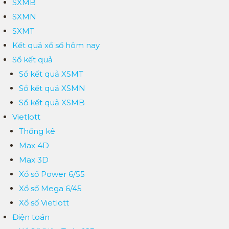
SXMB
SXMN
SXMT
Kết quả xổ số hôm nay
Sổ kết quả
Sổ kết quả XSMT
Sổ kết quả XSMN
Sổ kết quả XSMB
Vietlott
Thống kê
Max 4D
Max 3D
Xổ số Power 6/55
Xổ số Mega 6/45
Xổ số Vietlott
Điện toán