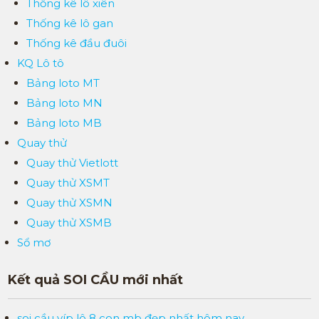
Thống kê lô xiên
Thống kê lô gan
Thống kê đầu đuôi
KQ Lô tô
Bảng loto MT
Bảng loto MN
Bảng loto MB
Quay thử
Quay thử Vietlott
Quay thử XSMT
Quay thử XSMN
Quay thử XSMB
Sổ mơ
Kết quả SOI CẦU mới nhất
soi cầu víp lô 8 con mb đẹp nhất hôm nay