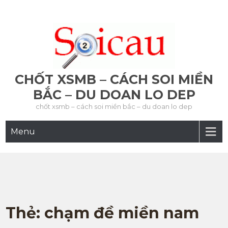
Skip
to
content
CHỐT XSMB – CÁCH SOI MIỀN
BẮC – DU DOAN LO DEP
chốt xsmb – cách soi miền bắc – du doan lo dep
Menu
Thẻ:
chạm đề miền nam