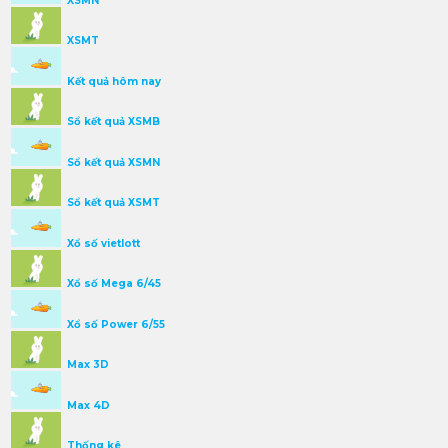
XSMN
XSMT
Kết quả hôm nay
Sổ kết quả XSMB
Sổ kết quả XSMN
Sổ kết quả XSMT
Xổ số vietlott
Xổ số Mega 6/45
Xổ số Power 6/55
Max 3D
Max 4D
Thống kê