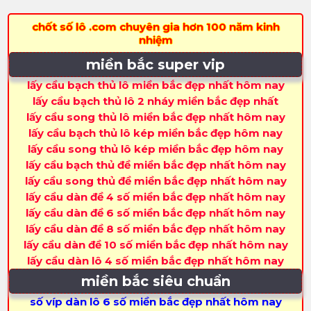
chốt số lô .com chuyên gia hơn 100 năm kinh
nhiệm
miền bắc super vip
lấy cầu bạch thủ lô miền bắc đẹp nhất hôm nay
lấy cầu bạch thủ lô 2 nháy miền bắc đẹp nhất
lấy cầu song thủ lô miền bắc đẹp nhất hôm nay
lấy cầu bạch thủ lô kép miền bắc đẹp hôm nay
lấy cầu song thủ lô kép miền bắc đẹp hôm nay
lấy cầu bạch thủ đề miền bắc đẹp nhất hôm nay
lấy cầu song thủ đề miền bắc đẹp nhất hôm nay
lấy cầu dàn đề 4 số miền bắc đẹp nhất hôm nay
lấy cầu dàn đề 6 số miền bắc đẹp nhất hôm nay
lấy cầu dàn đề 8 số miền bắc đẹp nhất hôm nay
lấy cầu dàn đề 10 số miền bắc đẹp nhất hôm nay
lấy cầu dàn lô 4 số miền bắc đẹp nhất hôm nay
miền bắc siêu chuẩn
số víp dàn lô 6 số miền bắc đẹp nhất hôm nay