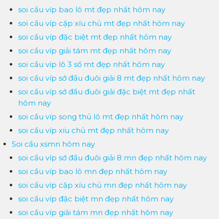
soi cầu víp bao lô mt đẹp nhất hôm nay
soi cầu víp cặp xíu chủ mt đẹp nhất hôm nay
soi cầu víp đặc biệt mt đẹp nhất hôm nay
soi cầu víp giải tám mt đẹp nhất hôm nay
soi cầu víp lô 3 số mt đẹp nhất hôm nay
soi cầu víp sớ đầu đuôi giải 8 mt đẹp nhất hôm nay
soi cầu víp sớ đầu đuôi giải đặc biệt mt đẹp nhất
hôm nay
soi cầu víp song thủ lô mt đẹp nhất hôm nay
soi cầu víp xíu chủ mt đẹp nhất hôm nay
Soi cầu xsmn hôm nay
soi cầu víp sớ đầu đuôi giải 8 mn đẹp nhất hôm nay
soi cầu víp bao lô mn đẹp nhất hôm nay
soi cầu víp cặp xíu chủ mn đẹp nhất hôm nay
soi cầu víp đặc biệt mn đẹp nhất hôm nay
soi cầu víp giải tám mn đẹp nhất hôm nay