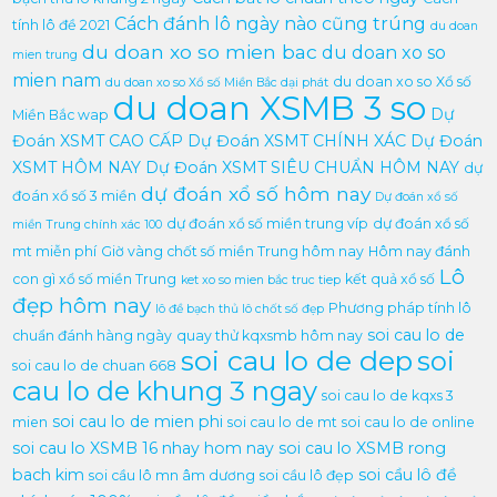
Cách đánh lô ngày nào cũng trúng
tính lô đề 2021
du doan
du doan xo so mien bac
du doan xo so
mien trung
mien nam
du doan xo so Xổ số
du doan xo so Xổ số Miền Bắc dại phát
du doan XSMB 3 so
Dự
Miền Bắc wap
Đoán XSMT CAO CẤP
Dự Đoán XSMT CHÍNH XÁC
Dự Đoán
XSMT HÔM NAY
Dự Đoán XSMT SIÊU CHUẨN HÔM NAY
dự
dự đoán xổ số hôm nay
đoán xổ số 3 miền
Dự đoán xổ số
dự đoán xổ số miền trung víp
dự đoán xổ số
miền Trung chính xác 100
mt miễn phí
Giờ vàng chốt số miền Trung hôm nay
Hôm nay đánh
Lô
con gì xổ số miền Trung
kết quả xổ số
ket xo so mien bắc truc tiep
đẹp hôm nay
Phương pháp tính lô
lô đề bạch thủ lô chốt số đẹp
soi cau lo de
chuẩn đánh hàng ngày
quay thử kqxsmb hôm nay
soi cau lo de dep
soi
soi cau lo de chuan 668
cau lo de khung 3 ngay
soi cau lo de kqxs 3
soi cau lo de mien phi
mien
soi cau lo de mt
soi cau lo de online
soi cau lo XSMB 16 nhay hom nay
soi cau lo XSMB rong
bach kim
soi cầu lô đề
soi cầu lô mn âm dương
soi cầu lô đẹp