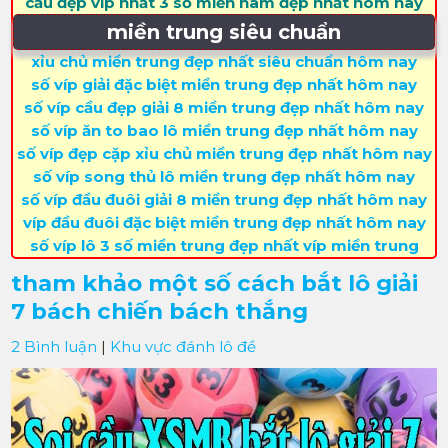
cầu đẹp vip nhất 3 số miền nam đẹp nhất hôm nay
miền trung siêu chuẩn
xỉu chủ miền trung đẹp nhất siêu chuẩn hôm nay
số víp giải đặc biệt miền trung đẹp nhất hôm nay
số víp cầu đẹp giải 8 miền trung đẹp nhất hôm nay
số víp ăn to bao lô miền trung đẹp nhất hôm nay
số víp đẹp cặp xỉu chủ miền trung đẹp nhất hôm nay
số víp song thủ lô miền trung đẹp nhất hôm nay
số víp đầu đuôi giải 8 miền trung đẹp nhất hôm nay
víp đầu đuôi đặc biệt miền trung đẹp nhất hôm nay
số víp lô 3 số miền trung đẹp nhất víp miền trung
tham khảo một số cách bắt lô giải
7 bách chiến bách thắng
2 Bình luận
|
Khu vực đánh lô đề