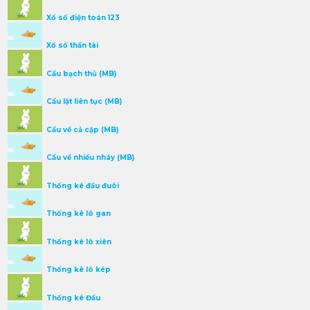
Xổ số điện toán 123
Xổ số thần tài
Cầu bạch thủ (MB)
Cầu lật liên tục (MB)
Cầu về cả cặp (MB)
Cầu về nhiều nháy (MB)
Thống kê đầu đuôi
Thống kê lô gan
Thống kê lô xiên
Thống kê lô kép
Thống kê Đầu