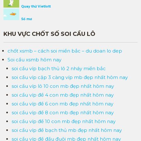
Quay thử Vietlott
Sổ mơ
KHU VỰC CHỐT SỐ SOI CẦU LÔ
chốt xsmb – cách soi miền bắc – du doan lo dep
Soi cầu xsmb hôm nay
soi cầu víp bạch thủ lô 2 nháy miền bắc
soi cầu víp cặp 3 càng víp mb đẹp nhất hôm nay
soi cầu víp lô 10 con mb đẹp nhất hôm nay
soi cầu víp đề 4 con mb đẹp nhất hôm nay
soi cầu víp đề 6 con mb đẹp nhất hôm nay
soi cầu víp đề 8 con mb đẹp nhất hôm nay
soi cầu víp đề 10 con mb đẹp nhất hôm nay
soi cầu víp đề bạch thủ mb đẹp nhất hôm nay
soi cầu víp đề đầu đuôi mb đẹp nhất hôm nay