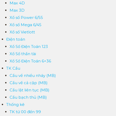
Max 4D
Max 3D
Xổ số Power 6/55
Xổ số Mega 6/45
Xổ số Vietlott
Điện toán
Xổ Số Điện Toán 123
Xổ Số thần tài
Xổ Số Điện Toán 6×36
TK Cầu
Cầu về nhiều nháy (MB)
Cầu về cả cặp (MB)
Cầu lật liên tục (MB)
Cầu bạch thủ (MB)
Thống kê
TK từ 00 đến 99