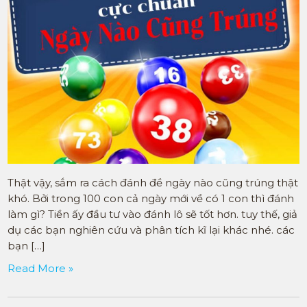
Thật vậy, sắm ra cách đánh đề ngày nào cũng trúng thật
khó. Bởi trong 100 con cả ngày mới về có 1 con thì đánh
làm gì? Tiền ấy đầu tư vào đánh lô sẽ tốt hơn. tuy thế, giả
dụ các bạn nghiên cứu và phân tích kĩ lại khác nhé. các
bạn […]
Read More »