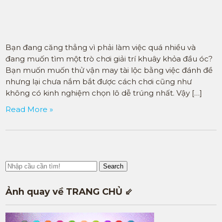
Bạn đang căng thẳng vì phải làm việc quá nhiều và
đang muốn tìm một trò chơi giải trí khuây khỏa đầu óc?
Bạn muốn muốn thử vận may tài lộc bằng việc đánh đề
nhưng lại chưa nắm bắt được cách chơi cũng như
không có kinh nghiệm chọn lô dễ trúng nhất. Vậy […]
Read More »
Search
Ảnh quay về TRANG CHỦ ⇙