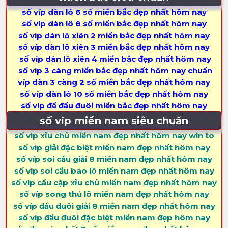
số víp dàn lô 6 số miền bắc đẹp nhất hôm nay
số víp dàn lô 8 số miền bắc đẹp nhất hôm nay
số víp dàn lô xiên 2 miền bắc đẹp nhất hôm nay
số víp dàn lô xiên 3 miền bắc đẹp nhất hôm nay
số víp dàn lô xiên 4 miền bắc đẹp nhất hôm nay
số víp 3 càng miền bắc đẹp nhất hôm nay chuẩn
víp dàn 3 càng 2 số miền bắc đẹp nhất hôm nay
số víp dàn lô 10 số miền bắc đẹp nhất hôm nay
số víp đề đầu đuôi miền bắc đẹp nhất hôm nay
số víp miền nam siêu chuẩn
số víp xỉu chủ miền nam đẹp nhất hôm nay win to
số víp giải đặc biệt miền nam đẹp nhất hôm nay
số víp soi cầu giải 8 miền nam đẹp nhất hôm nay
số víp soi cầu bao lô miền nam đẹp nhất hôm nay
số víp cầu cặp xỉu chủ miền nam đẹp nhất hôm nay
số víp song thủ lô miền nam đẹp nhất hôm nay
số víp đầu đuôi giải 8 miền nam đẹp nhất hôm nay
số víp đầu đuôi đặc biệt miền nam đẹp hôm nay