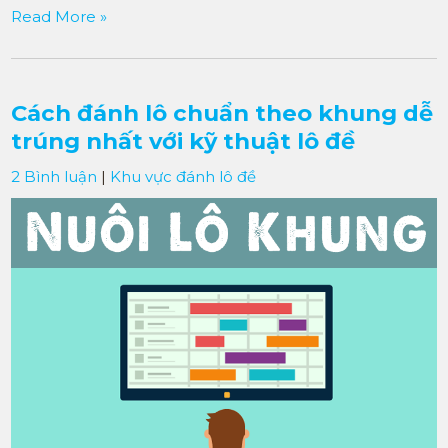
Read More »
Cách đánh lô chuẩn theo khung dễ
trúng nhất với kỹ thuật lô đề
2 Bình luận
|
Khu vực đánh lô đề