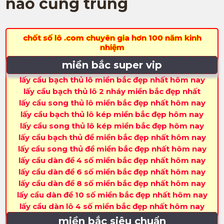
nào cũng trúng
chốt số lô .com chuyên gia hơn 100 năm kinh
nhiệm
miền bắc super vip
lấy cầu bạch thủ lô miền bắc đẹp nhất hôm nay
lấy cầu bạch thủ lô 2 nháy miền bắc đẹp nhất
lấy cầu song thủ lô miền bắc đẹp nhất hôm nay
lấy cầu bạch thủ lô kép miền bắc đẹp hôm nay
lấy cầu song thủ lô kép miền bắc đẹp hôm nay
lấy cầu bạch thủ đề miền bắc đẹp nhất hôm nay
lấy cầu song thủ đề miền bắc đẹp nhất hôm nay
lấy cầu dàn đề 4 số miền bắc đẹp nhất hôm nay
lấy cầu dàn đề 6 số miền bắc đẹp nhất hôm nay
lấy cầu dàn đề 8 số miền bắc đẹp nhất hôm nay
lấy cầu dàn đề 10 số miền bắc đẹp nhất hôm nay
lấy cầu dàn lô 4 số miền bắc đẹp nhất hôm nay
miền bắc siêu chuẩn