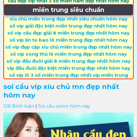
cầu đẹp vip nhất 3 số miền nam đẹp nhất hôm nay
miền trung siêu chuẩn
xỉu chủ miền trung đẹp nhất siêu chuẩn hôm nay
số víp giải đặc biệt miền trung đẹp nhất hôm nay
số víp cầu đẹp giải 8 miền trung đẹp nhất hôm nay
số víp ăn to bao lô miền trung đẹp nhất hôm nay
số víp đẹp cặp xỉu chủ miền trung đẹp nhất hôm nay
số víp song thủ lô miền trung đẹp nhất hôm nay
số víp đầu đuôi giải 8 miền trung đẹp nhất hôm nay
víp đầu đuôi đặc biệt miền trung đẹp nhất hôm nay
số víp lô 3 số miền trung đẹp nhất víp miền trung
soi cầu víp xíu chủ mn đẹp nhất
hôm nay
126 Bình luận
|
Soi cầu xsmn hôm nay