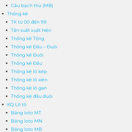
Cầu bạch thủ (MB)
Thống kê
TK từ 00 đến 99
Tần suất xuất hiện
Thống kê Tổng
Thống kê Đầu – Đuôi
Thống kê Đuôi
Thống kê Đầu
Thống kê lô kép
Thống kê lô xiên
Thống kê lô gan
Thống kê đầu đuôi
KQ Lô tô
Bảng loto MT
Bảng loto MN
Bảng loto MB