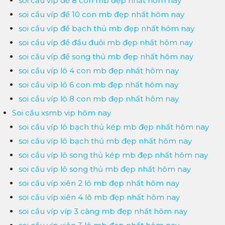
soi cầu víp đề 8 con mb đẹp nhất hôm nay
soi cầu víp đề 10 con mb đẹp nhất hôm nay
soi cầu víp đề bạch thủ mb đẹp nhất hôm nay
soi cầu víp đề đầu đuôi mb đẹp nhất hôm nay
soi cầu víp đề song thủ mb đẹp nhất hôm nay
soi cầu víp lô 4 con mb đẹp nhất hôm nay
soi cầu víp lô 6 con mb đẹp nhất hôm nay
soi cầu víp lô 8 con mb đẹp nhất hôm nay
Soi cầu xsmb vip hôm nay
soi cầu víp lô bạch thủ kép mb đẹp nhất hôm nay
soi cầu víp lô bạch thủ mb đẹp nhất hôm nay
soi cầu víp lô song thủ kép mb đẹp nhất hôm nay
soi cầu víp lô song thủ mb đẹp nhất hôm nay
soi cầu víp xiên 2 lô mb đẹp nhất hôm nay
soi cầu víp xiên 4 lô mb đẹp nhất hôm nay
soi cầu víp víp 3 càng mb đẹp nhất hôm nay