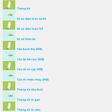
Thống kê
Xổ số điện toán 6x36
Xổ số điện toán 123
Xổ số thần tài
Cầu bạch thủ (MB)
Cầu lật liên tục (MB)
Cầu về cả cặp (MB)
Cầu về nhiều nháy (MB)
Thống kê đầu đuôi
Thống kê lô gan
Thống kê lô xiên