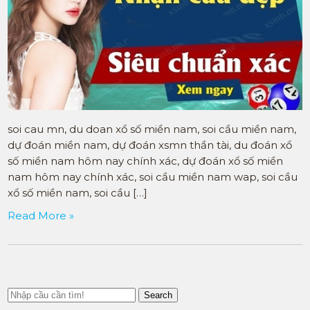
soi cau mn, du doan xổ số miền nam, soi cầu miền nam,
dự đoán miền nam, dự đoán xsmn thần tài, du đoán xổ
số miền nam hôm nay chính xác, dự đoán xổ số miền
nam hôm nay chính xác, soi cầu miền nam wap, soi cầu
xổ số miền nam, soi cầu […]
Read More »
Search