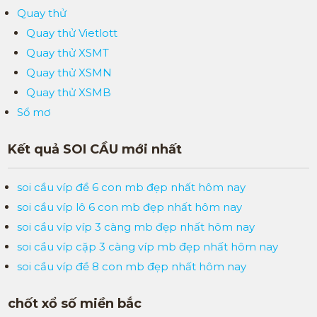
Quay thử
Quay thử Vietlott
Quay thử XSMT
Quay thử XSMN
Quay thử XSMB
Sổ mơ
Kết quả SOI CẦU mới nhất
soi cầu víp đề 6 con mb đẹp nhất hôm nay
soi cầu víp lô 6 con mb đẹp nhất hôm nay
soi cầu víp víp 3 càng mb đẹp nhất hôm nay
soi cầu víp cặp 3 càng víp mb đẹp nhất hôm nay
soi cầu víp đề 8 con mb đẹp nhất hôm nay
chốt xổ số miền bắc