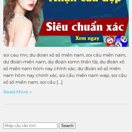
soi cau mn, du doan xổ số miền nam, soi cầu miền nam,
dự đoán miền nam, dự đoán xsmn thần tài, du đoán xổ
số miền nam hôm nay chính xác, dự đoán xổ số miền
nam hôm nay chính xác, soi cầu miền nam wap, soi cầu
xổ số miền nam, soi cầu […]
Read More »
Search