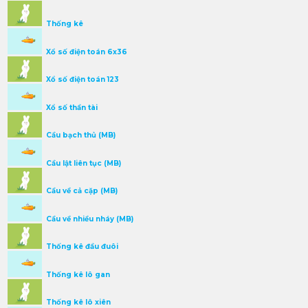
Thống kê
Xổ số điện toán 6x36
Xổ số điện toán 123
Xổ số thần tài
Cầu bạch thủ (MB)
Cầu lật liên tục (MB)
Cầu về cả cặp (MB)
Cầu về nhiều nháy (MB)
Thống kê đầu đuôi
Thống kê lô gan
Thống kê lô xiên