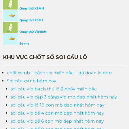
Quay thử XSMN
Quay thử XSMT
Quay thử Vietlott
Sổ mơ
KHU VỰC CHỐT SỐ SOI CẦU LÔ
chốt xsmb – cách soi miền bắc – du doan lo dep
Soi cầu xsmb hôm nay
soi cầu víp bạch thủ lô 2 nháy miền bắc
soi cầu víp cặp 3 càng víp mb đẹp nhất hôm nay
soi cầu víp lô 10 con mb đẹp nhất hôm nay
soi cầu víp đề 4 con mb đẹp nhất hôm nay
soi cầu víp đề 6 con mb đẹp nhất hôm nay