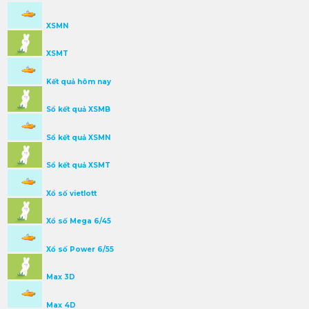
XSMN
XSMT
Kết quả hôm nay
Sổ kết quả XSMB
Sổ kết quả XSMN
Sổ kết quả XSMT
Xổ số vietlott
Xổ số Mega 6/45
Xổ số Power 6/55
Max 3D
Max 4D