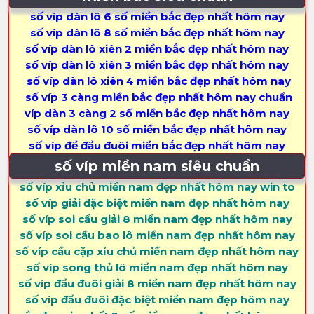
số víp dàn lô 6 số miền bắc đẹp nhất hôm nay
số víp dàn lô 8 số miền bắc đẹp nhất hôm nay
số víp dàn lô xiên 2 miền bắc đẹp nhất hôm nay
số víp dàn lô xiên 3 miền bắc đẹp nhất hôm nay
số víp dàn lô xiên 4 miền bắc đẹp nhất hôm nay
số víp 3 càng miền bắc đẹp nhất hôm nay chuẩn
víp dàn 3 càng 2 số miền bắc đẹp nhất hôm nay
số víp dàn lô 10 số miền bắc đẹp nhất hôm nay
số víp đề đầu đuôi miền bắc đẹp nhất hôm nay
số víp miền nam siêu chuẩn
số víp xỉu chủ miền nam đẹp nhất hôm nay win to
số víp giải đặc biệt miền nam đẹp nhất hôm nay
số víp soi cầu giải 8 miền nam đẹp nhất hôm nay
số víp soi cầu bao lô miền nam đẹp nhất hôm nay
số víp cầu cặp xỉu chủ miền nam đẹp nhất hôm nay
số víp song thủ lô miền nam đẹp nhất hôm nay
số víp đầu đuôi giải 8 miền nam đẹp nhất hôm nay
số víp đầu đuôi đặc biệt miền nam đẹp hôm nay