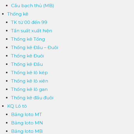
Cầu bạch thủ (MB)
Thống kê
TK từ 00 đến 99
Tần suất xuất hiện
Thống kê Tổng
Thống kê Đầu – Đuôi
Thống kê Đuôi
Thống kê Đầu
Thống kê lô kép
Thống kê lô xiên
Thống kê lô gan
Thống kê đầu đuôi
KQ Lô tô
Bảng loto MT
Bảng loto MN
Bảng loto MB