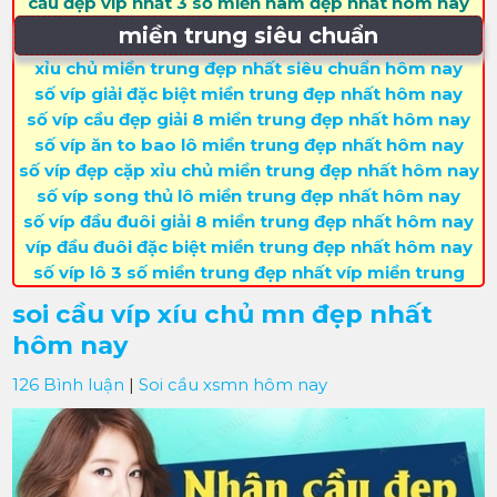
cầu đẹp vip nhất 3 số miền nam đẹp nhất hôm nay
miền trung siêu chuẩn
xỉu chủ miền trung đẹp nhất siêu chuẩn hôm nay
số víp giải đặc biệt miền trung đẹp nhất hôm nay
số víp cầu đẹp giải 8 miền trung đẹp nhất hôm nay
số víp ăn to bao lô miền trung đẹp nhất hôm nay
số víp đẹp cặp xỉu chủ miền trung đẹp nhất hôm nay
số víp song thủ lô miền trung đẹp nhất hôm nay
số víp đầu đuôi giải 8 miền trung đẹp nhất hôm nay
víp đầu đuôi đặc biệt miền trung đẹp nhất hôm nay
số víp lô 3 số miền trung đẹp nhất víp miền trung
soi cầu víp xíu chủ mn đẹp nhất
hôm nay
126 Bình luận
|
Soi cầu xsmn hôm nay