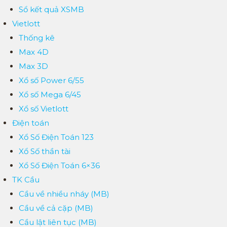
Sổ kết quả XSMB
Vietlott
Thống kê
Max 4D
Max 3D
Xổ số Power 6/55
Xổ số Mega 6/45
Xổ số Vietlott
Điện toán
Xổ Số Điện Toán 123
Xổ Số thần tài
Xổ Số Điện Toán 6×36
TK Cầu
Cầu về nhiều nháy (MB)
Cầu về cả cặp (MB)
Cầu lật liên tục (MB)