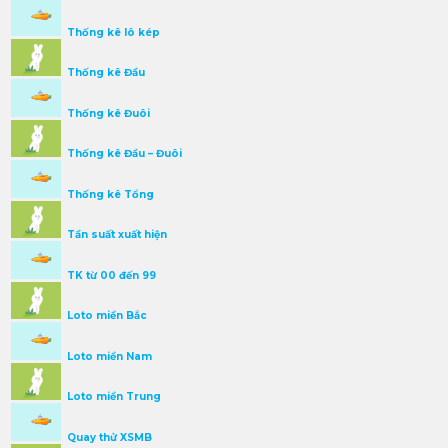
Thống kê lô kép
Thống kê Đầu
Thống kê Đuôi
Thống kê Đầu – Đuôi
Thống kê Tổng
Tần suất xuất hiện
TK từ 00 đến 99
Loto miền Bắc
Loto miền Nam
Loto miền Trung
Quay thử XSMB