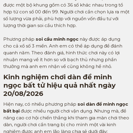
được một bộ khung gồm có 36 số khác nhau trong tổ
hợp từ con số 00 đến 99. Người chơi cần chọn lựa ra một
số lượng vừa phải, phù hợp với nguồn vốn đầu tư với
lượng thời gian soi cầu thích hợp.
Phương pháp
soi cầu minh ngọc
này được áp dụng
cho cả xổ số 3 miền. Anh em có thể áp dụng để đánh
quanh năm. Theo đánh giá, hình thức chơi này có lợi
nhuận mang về ít hơn so với bạch thủ nhưng phần
thưởng mà anh em nhận về cũng không hề nhỏ.
Kinh nghiệm chơi dàn đề minh
ngọc bất tử hiệu quả nhất ngày
20/08/2026
Hiện nay, có nhiều phương pháp
soi dàn đề minh ngọc
bất bại
được nhiều người chơi vận dụng. Nhưng mà, để
nâng cao cơ hội chiến thắng khi tham gia màn chơi theo
dàn, người chơi cần trang bị cho mình một vài kinh
nghiệm được anh em lão làng chia sẻ dưới đây: