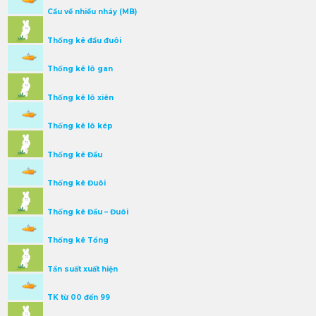
Cầu về nhiều nháy (MB)
Thống kê đầu đuôi
Thống kê lô gan
Thống kê lô xiên
Thống kê lô kép
Thống kê Đầu
Thống kê Đuôi
Thống kê Đầu – Đuôi
Thống kê Tổng
Tần suất xuất hiện
TK từ 00 đến 99