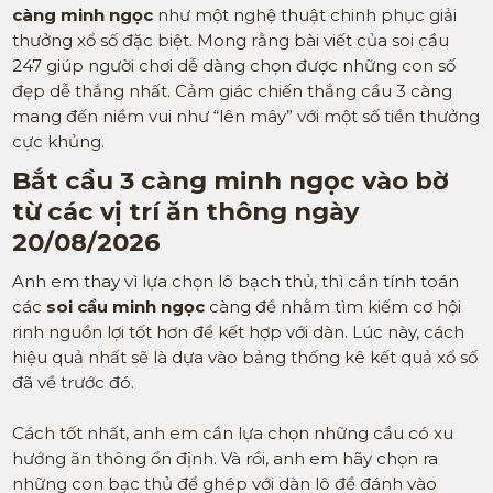
càng minh ngọc
như một nghệ thuật chinh phục giải
thưởng xổ số đặc biệt. Mong rằng bài viết của soi cầu
247 giúp người chơi dễ dàng chọn được những con số
đẹp dễ thắng nhất. Cảm giác chiến thắng cầu 3 càng
mang đến niềm vui như “lên mây” với một số tiền thưởng
cực khủng.
Bắt cầu 3 càng minh ngọc vào bờ
từ các vị trí ăn thông ngày
20/08/2026
Anh em thay vì lựa chọn lô bạch thủ, thì cần tính toán
các
soi cầu minh ngọc
càng đề nhằm tìm kiếm cơ hội
rinh nguồn lợi tốt hơn để kết hợp với dàn. Lúc này, cách
hiệu quả nhất sẽ là dựa vào bảng thống kê kết quả xổ số
đã về trước đó.
Cách tốt nhất, anh em cần lựa chọn những cầu có xu
hướng ăn thông ổn định. Và rồi, anh em hãy chọn ra
những con bạc thủ để ghép với dàn lô đề đánh vào