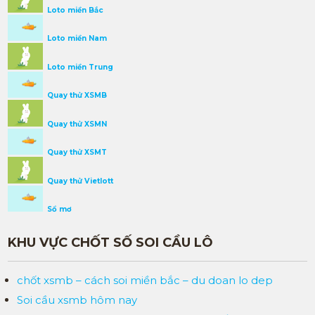
Loto miền Bắc
Loto miền Nam
Loto miền Trung
Quay thử XSMB
Quay thử XSMN
Quay thử XSMT
Quay thử Vietlott
Sổ mơ
KHU VỰC CHỐT SỐ SOI CẦU LÔ
chốt xsmb – cách soi miền bắc – du doan lo dep
Soi cầu xsmb hôm nay