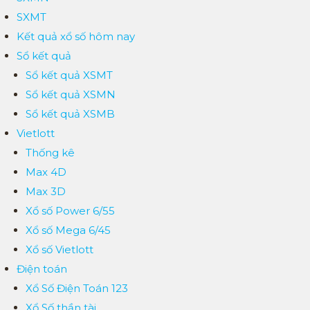
SXMT
Kết quả xổ số hôm nay
Sổ kết quả
Sổ kết quả XSMT
Sổ kết quả XSMN
Sổ kết quả XSMB
Vietlott
Thống kê
Max 4D
Max 3D
Xổ số Power 6/55
Xổ số Mega 6/45
Xổ số Vietlott
Điện toán
Xổ Số Điện Toán 123
Xổ Số thần tài