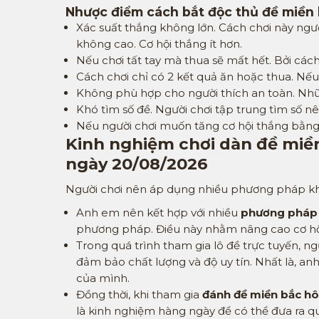
Nhược điểm cách bắt độc thủ đề miền
Xác suất thắng không lớn. Cách chơi này người
không cao. Cơ hội thắng ít hơn.
Nếu chơi tất tay mà thua sẽ mất hết. Bởi các
Cách chơi chỉ có 2 kết quả ăn hoặc thua. Nếu 
Không phù hợp cho người thích an toàn. Nhữ
Khó tìm số đề. Người chơi tập trung tìm số nê
Nếu người chơi muốn tăng cơ hội thắng bằng 
Kinh nghiệm chơi dàn đề miề
ngày 20/08/2026
Người chơi nên áp dụng nhiều phương pháp k
Anh em nên kết hợp với nhiều
phương pháp
phương pháp. Điều này nhằm nâng cao cơ hội
Trong quá trình tham gia lô đề trực tuyến, ng
đảm bảo chất lượng và độ uy tín. Nhất là, an
của mình.
Đồng thời, khi tham gia
đánh
đề miền bắc h
là kinh nghiệm hàng ngày để có thể đưa ra q