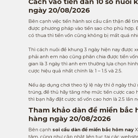
Cách vào tiền dàn 10 số nuôi
ngày 20/08/2026
Bên cạnh việc tiến hành soi cầu cẩn thận để tì
được phương pháp vào tiền sao cho phù hợp. Đi
có thua thì tiền vốn cũng không bị mất quá nhi
Thì cách nuôi đề khung 3 ngày hiện nay được 
phải anh em nào cũng phân chia được tiền vốn c
gian là 3 ngày thì anh em thường lựa chọn hình
cược hiệu quả nhất chính là: 1 – 1.5 và 2.5.
Nếu áp dụng chơi theo tỷ lệ này thì ở ngày thứ n
trúng, đề thủ hãy tăng nhẹ mức tiền cược cao h
thì bạn hãy đặt cược số vốn cao hơn là 2.5 lần 
Tham khảo dàn đề miền bắc h
hàng ngày 20/08/2026
Bên cạnh
soi cầu dàn đề miền bắc hôm nay
X
tâm, cũng như cập nhật liên tục tại các webs