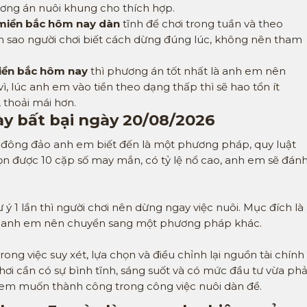
ơng án nuôi khung cho thích hợp.
miền bắc hôm nay
dàn
tĩnh để chơi trong tuần và theo
n sao người chơi biết cách dừng đúng lúc, không nên tham
iền bắc hôm nay
thì phương án tốt nhất là anh em nên
 vì, lúc anh em vào tiền theo dạng thấp thì sẽ hao tổn ít
thoải mái hơn.
ày bất bại ngày 20/08/2026
đông đảo anh em biết đến là một phương pháp, quy luật
chọn được 10 cặp số may mắn, có tỷ lệ nổ cao, anh em sẽ đán
 ý 1 lần thì người chơi nên dừng ngay việc nuôi. Mục đích là
, anh em nên chuyển sang một phương pháp khác.
ong việc suy xét, lựa chọn và điều chỉnh lại nguồn tài chính
hơi cần có sự bình tĩnh, sáng suốt và có mức đầu tư vừa phải
 em muốn thành công trong công việc nuôi dàn đề.