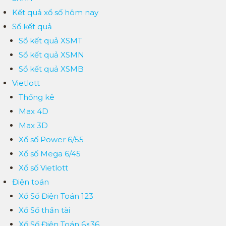
Kết quả xổ số hôm nay
Sổ kết quả
Sổ kết quả XSMT
Sổ kết quả XSMN
Sổ kết quả XSMB
Vietlott
Thống kê
Max 4D
Max 3D
Xổ số Power 6/55
Xổ số Mega 6/45
Xổ số Vietlott
Điện toán
Xổ Số Điện Toán 123
Xổ Số thần tài
Xổ Số Điện Toán 6×36