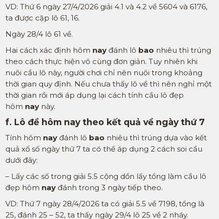
VD: Thứ 6 ngày 27/4/2026 giải 4.1 và 4.2 về 5604 và 6176,
ta được cặp lô 61, 16.
Ngày 28/4 lô 61 về.
Hai cách xác định hôm
nay
đánh lô
bao
nhiêu thì trúng
theo cách thực hiện vô cùng đơn giản. Tuy nhiên khi
nuôi cầu lô này, người chơi chỉ nên nuôi trong khoảng
thời gian quy định. Nếu chưa thấy lô về thì nên nghỉ một
thời gian rồi mới áp dụng lại cách tính cầu lô đẹp
hôm
nay
này.
f. Lô đề hôm nay theo kết quả về ngày thứ 7
Tính hôm
nay
đánh lô
bao
nhiêu thì trúng dựa vào kết
quả xổ số ngày thứ 7 ta có thể áp dụng 2 cách soi cầu
dưới đây:
– Lấy các số trong giải 5.5 cộng dồn lấy tổng làm cầu lô
đẹp hôm
nay
đánh trong 3 ngày tiếp theo.
VD: Thứ 7 ngày 28/4/2026 ta có giải 5.5 về 7198, tổng là
25, đánh 25 – 52, ta thấy ngày 29/4 lô 25 về 2 nháy.