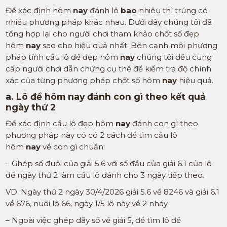
Để xác định hôm
nay
đánh lô
bao
nhiêu thì trúng có
nhiều phương pháp khác nhau. Dưới đây chúng tôi đã
tổng hợp lại cho người chơi tham khảo chốt số đẹp
hôm
nay
sao cho hiệu quả nhất. Bên cạnh môi phương
pháp tính cầu lô đề đẹp hôm
nay
chúng tôi đều cung
cấp người chơi dẫn chứng cụ thể để kiểm tra độ chính
xác của từng phương pháp chốt số hôm
nay
hiệu quả.
a. Lô đề hôm nay đánh con gì theo kết quả
ngày thứ 2
Để xác định cầu lô đẹp hôm
nay
đánh con gì theo
phương pháp này có có 2 cách để tìm cầu lô
hôm
nay
về con gì chuẩn:
– Ghép số đuôi của giải 5.6 với số đầu của giải 6.1 của lô
đề ngày thứ 2 làm cầu lô đánh cho 3 ngày tiếp theo.
VD: Ngày thứ 2 ngày 30/4/2026 giải 5.6 về 8246 và giải 6.1
về 676, nuôi lô 66, ngày 1/5 lô này về 2 nháy
– Ngoài việc ghép dãy số về giải 5, để tìm lô đề