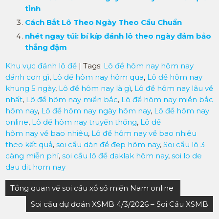
tỉnh
Cách Bắt Lô Theo Ngày Theo Cầu Chuẩn
nhét ngay túi: bí kíp đánh lô theo ngày đảm bảo
thắng đậm
Khu vực đánh lô đề
| Tags:
Lô đề hôm nay hôm nay
đánh con gì
,
Lô đề hôm nay hôm qua
,
Lô đề hôm nay
khung 5 ngày
,
Lô đề hôm nay là gì
,
Lô đề hôm nay lâu về
nhất
,
Lô đề hôm nay miền bắc
,
Lô đề hôm nay miền bắc
hôm nay
,
Lô đề hôm nay ngày hôm nay
,
Lô đề hôm nay
online
,
Lô đề hôm nay truyền thống
,
Lô đề
hôm nay về bao nhiêu
,
Lô đề hôm nay về bao nhiêu
theo kết quả
,
soi cầu dàn đề đẹp hôm nay
,
Soi cầu lô 3
càng miễn phí
,
soi cầu lô đề daklak hôm nay
,
soi lo de
dau dit hom nay
Điều
Tổng quan về soi cầu xổ số miền Nam online
hướng
Soi cầu dự đoán XSMB 4/3/2026 – Soi Cầu XSMB
bài