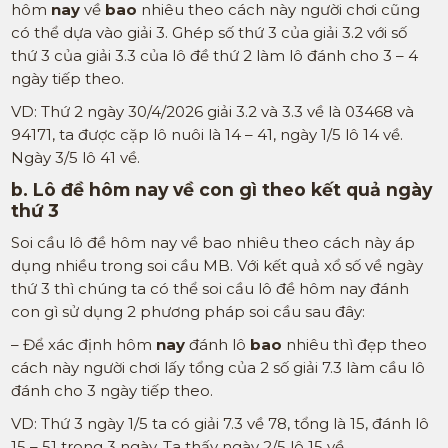
hôm
nay
về
bao
nhiêu theo cách này người chơi cũng
có thể dựa vào giải 3. Ghép số thứ 3 của giải 3.2 với số
thứ 3 của giải 3.3 của lô đề thứ 2 làm lô đánh cho 3 – 4
ngày tiếp theo.
VD: Thứ 2 ngày 30/4/2026 giải 3.2 và 3.3 về là 03468 và
94171, ta được cặp lô nuôi là 14 – 41, ngày 1/5 lô 14 về.
Ngày 3/5 lô 41 về.
b. Lô đề hôm nay về con gì theo kết quả ngày
thứ 3
Soi cầu lô đề hôm nay về bao nhiêu theo cách này áp
dụng nhiều trong soi cầu MB. Với kết quả xổ số về ngày
thứ 3 thì chúng ta có thể soi cầu lô đề hôm nay đánh
con gì sử dụng 2 phương pháp soi cầu sau đây:
– Để xác định hôm
nay
đánh lô
bao
nhiêu thì đẹp theo
cách này người chơi lấy tổng của 2 số giải 7.3 làm cầu lô
đánh cho 3 ngày tiếp theo.
VD: Thứ 3 ngày 1/5 ta có giải 7.3 về 78, tổng là 15, đánh lô
15 – 51 trong 3 ngày. Ta thấy ngày 2/5 lô 15 về.