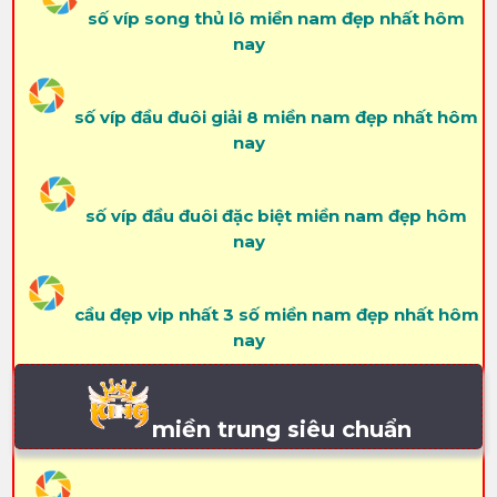
số víp song thủ lô miền nam đẹp nhất hôm
nay
số víp đầu đuôi giải 8 miền nam đẹp nhất hôm
nay
số víp đầu đuôi đặc biệt miền nam đẹp hôm
nay
cầu đẹp vip nhất 3 số miền nam đẹp nhất hôm
nay
miền trung siêu chuẩn