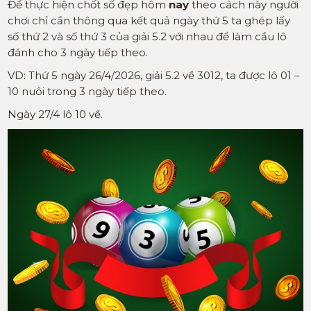
Để thực hiện chốt số đẹp hôm
nay
theo cách này người
chơi chỉ cần thông qua kết quả ngày thứ 5 ta ghép lấy
số thứ 2 và số thứ 3 của giải 5.2 với nhau để làm cầu lô
đánh cho 3 ngày tiếp theo.
VD: Thứ 5 ngày 26/4/2026, giải 5.2 về 3012, ta được lô 01 –
10 nuôi trong 3 ngày tiếp theo.
Ngày 27/4 lô 10 về.