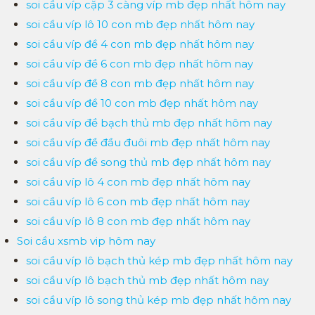
soi cầu víp cặp 3 càng víp mb đẹp nhất hôm nay
soi cầu víp lô 10 con mb đẹp nhất hôm nay
soi cầu víp đề 4 con mb đẹp nhất hôm nay
soi cầu víp đề 6 con mb đẹp nhất hôm nay
soi cầu víp đề 8 con mb đẹp nhất hôm nay
soi cầu víp đề 10 con mb đẹp nhất hôm nay
soi cầu víp đề bạch thủ mb đẹp nhất hôm nay
soi cầu víp đề đầu đuôi mb đẹp nhất hôm nay
soi cầu víp đề song thủ mb đẹp nhất hôm nay
soi cầu víp lô 4 con mb đẹp nhất hôm nay
soi cầu víp lô 6 con mb đẹp nhất hôm nay
soi cầu víp lô 8 con mb đẹp nhất hôm nay
Soi cầu xsmb vip hôm nay
soi cầu víp lô bạch thủ kép mb đẹp nhất hôm nay
soi cầu víp lô bạch thủ mb đẹp nhất hôm nay
soi cầu víp lô song thủ kép mb đẹp nhất hôm nay