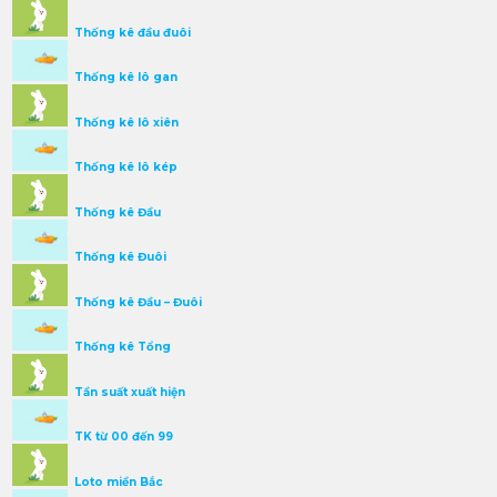
Thống kê đầu đuôi
Thống kê lô gan
Thống kê lô xiên
Thống kê lô kép
Thống kê Đầu
Thống kê Đuôi
Thống kê Đầu – Đuôi
Thống kê Tổng
Tần suất xuất hiện
TK từ 00 đến 99
Loto miền Bắc