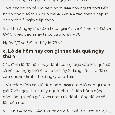
– Với cách tính cầu lô đẹp hôm
nay
này người chơi tiến
hành ghép số thứ 2 của giải 4.3 và 4.4 tạo thành cặp lô
đánh cho 3 ngày tiếp theo.
VD: Thứ 3 ngày 1/5/2026 ta có giải 4.3 và 4.4 về là 1853 và
6740, theo cách này ta có cặp lô 87 – 78.
Ngày 2/5 và 3/5 ta thấy lô 78 về.
c. Lô đề hôm nay con gì theo kết quả ngày
thứ 4
Xác định lô đề hôm nay đánh con gì dựa vào kết quả xổ
số về của ngày thứ 4 ta có thể lấy 2 dạng cầu sau để soi
cầu chuẩn đánh cho 3 ngày cuối tuần:
– Với cách tính cầu lô đẹp hôm
nay
đánh lô con gì theo
giải 7 về ngày thứ 4 này người chơi sẽ tiến hành cộng
dồn các giải của giải 7 với nhau rồi đánh tổng đó và số
lộn của nó.
VD: Thứ 4 ngày 16/4/2026 ta có giải 7 về lần lượt là 92, 01,