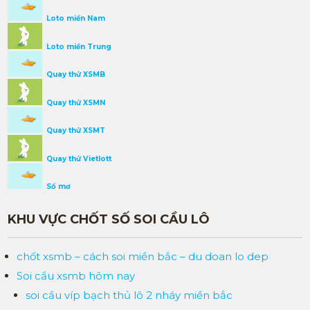
Loto miền Nam
Loto miền Trung
Quay thử XSMB
Quay thử XSMN
Quay thử XSMT
Quay thử Vietlott
Sổ mơ
KHU VỰC CHỐT SỐ SOI CẦU LÔ
chốt xsmb – cách soi miền bắc – du doan lo dep
Soi cầu xsmb hôm nay
soi cầu víp bạch thủ lô 2 nháy miền bắc