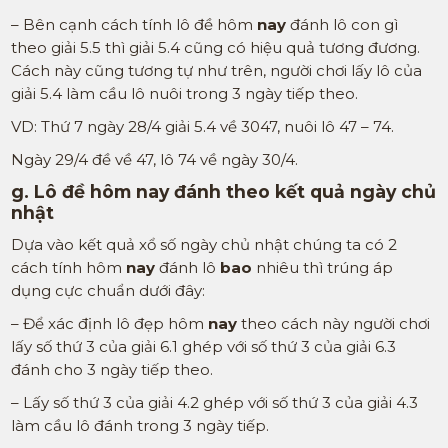
– Bên cạnh cách tính lô đề hôm
nay
đánh lô con gì
theo giải 5.5 thì giải 5.4 cũng có hiệu quả tương đương.
Cách này cũng tương tự như trên, người chơi lấy lô của
giải 5.4 làm cầu lô nuôi trong 3 ngày tiếp theo.
VD: Thứ 7 ngày 28/4 giải 5.4 về 3047, nuôi lô 47 – 74.
Ngày 29/4 đề về 47, lô 74 về ngày 30/4.
g. Lô đề hôm nay đánh theo kết quả ngày chủ
nhật
Dựa vào kết quả xổ số ngày chủ nhật chúng ta có 2
cách tính hôm
nay
đánh lô
bao
nhiêu thì trúng áp
dụng cực chuẩn dưới đây:
– Để xác định lô đẹp hôm
nay
theo cách này người chơi
lấy số thứ 3 của giải 6.1 ghép với số thứ 3 của giải 6.3
đánh cho 3 ngày tiếp theo.
– Lấy số thứ 3 của giải 4.2 ghép với số thứ 3 của giải 4.3
làm cầu lô đánh trong 3 ngày tiếp.