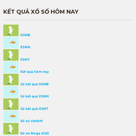
KẾT QUẢ XỔ SỐ HÔM NAY
XSMB
XSMN
XSMT
Kết quả hôm nay
Sổ kết quả XSMB
Sổ kết quả XSMN
Sổ kết quả XSMT
Xổ số vietlott
Xổ số Mega 6/45