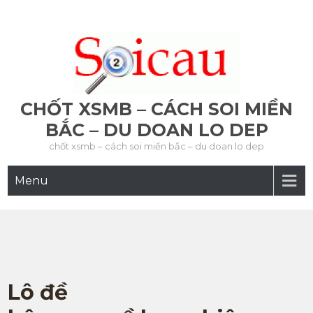
Skip
to
content
CHỐT XSMB – CÁCH SOI MIỀN
BẮC – DU DOAN LO DEP
chốt xsmb – cách soi miền bắc – du doan lo dep
Menu
Lô đề