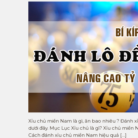
Xỉu chủ miền Nam là gì, ăn bao nhiêu ? Đánh 
dưới đây. Mục Lục Xỉu chủ là gì? Xỉu chủ miền
Cách đánh xỉu chủ miền Nam hiệu quả […]