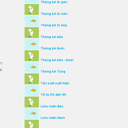
Thống kê lô gan
Thống kê lô xiên
Thống kê lô kép
Thống kê Đầu
Thống kê Đuôi
Thống kê Đầu – Đuôi
n
i
Thống kê Tổng
Tần suất xuất hiện
TK từ 00 đến 99
Loto miền Bắc
Loto miền Nam