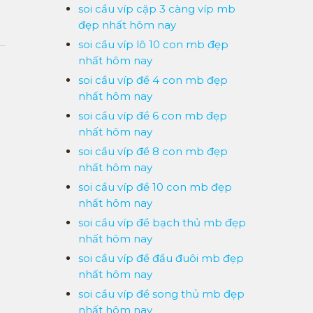
soi cầu víp cặp 3 càng víp mb
đẹp nhất hôm nay
soi cầu víp lô 10 con mb đẹp
nhất hôm nay
soi cầu víp đề 4 con mb đẹp
nhất hôm nay
soi cầu víp đề 6 con mb đẹp
nhất hôm nay
soi cầu víp đề 8 con mb đẹp
nhất hôm nay
soi cầu víp đề 10 con mb đẹp
nhất hôm nay
soi cầu víp đề bạch thủ mb đẹp
nhất hôm nay
soi cầu víp đề đầu đuôi mb đẹp
nhất hôm nay
soi cầu víp đề song thủ mb đẹp
nhất hôm nay