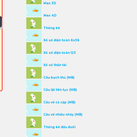
Max 3D
Max 4D
Thống kê
Xổ số điện toán 6x36
Xổ số điện toán 123
Xổ số thần tài
Cầu bạch thủ (MB)
Cầu lật liên tục (MB)
Cầu về cả cặp (MB)
Cầu về nhiều nháy (MB)
Thống kê đầu đuôi