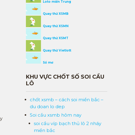
Loto miền Trung
Quay thử XSMB
Quay thử XSMN
Quay thử XSMT
Quay thử Vietlott
Sổ mơ
KHU VỰC CHỐT SỐ SOI CẦU
LÔ
chốt xsmb – cách soi miền bắc –
du doan lo dep
Soi cầu xsmb hôm nay
ay
soi cầu víp bạch thủ lô 2 nháy
miền bắc