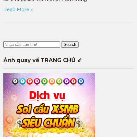
Read More »
Search
Ảnh quay về TRANG CHỦ ⇙