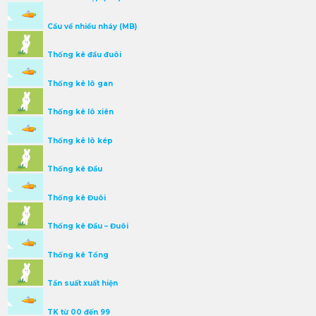
Cầu về nhiều nháy (MB)
Thống kê đầu đuôi
Thống kê lô gan
Thống kê lô xiên
Thống kê lô kép
Thống kê Đầu
Thống kê Đuôi
Thống kê Đầu – Đuôi
Thống kê Tổng
Tần suất xuất hiện
TK từ 00 đến 99