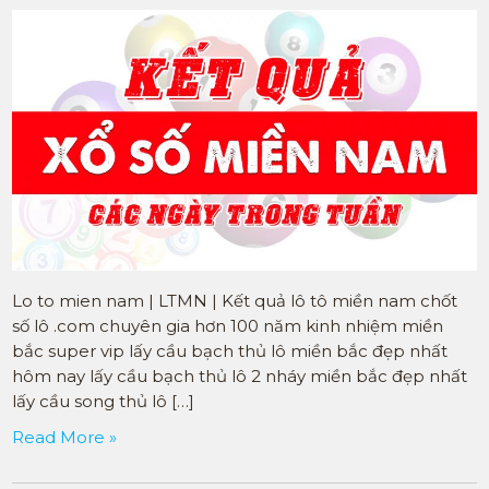
Lo to mien nam | LTMN | Kết quả lô tô miền nam chốt
số lô .com chuyên gia hơn 100 năm kinh nhiệm miền
bắc super vip lấy cầu bạch thủ lô miền bắc đẹp nhất
hôm nay lấy cầu bạch thủ lô 2 nháy miền bắc đẹp nhất
lấy cầu song thủ lô […]
Read More »