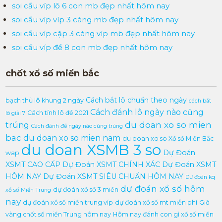
soi cầu víp lô 6 con mb đẹp nhất hôm nay
soi cầu víp víp 3 càng mb đẹp nhất hôm nay
soi cầu víp cặp 3 càng víp mb đẹp nhất hôm nay
soi cầu víp đề 8 con mb đẹp nhất hôm nay
chốt xổ số miền bắc
Cách bắt lô chuẩn theo ngày
bạch thủ lô khung 2 ngày
cách bắt
Cách đánh lô ngày nào cũng
Cách tính lô đề 2021
lô giải 7
du doan xo so mien
trúng
Cách đánh đề ngày nào cũng trúng
bac
du doan xo so mien nam
du doan xo so Xổ số Miền Bắc
du doan XSMB 3 so
Dự Đoán
wap
XSMT CAO CẤP
Dự Đoán XSMT CHÍNH XÁC
Dự Đoán XSMT
HÔM NAY
Dự Đoán XSMT SIÊU CHUẨN HÔM NAY
Dự đoán kq
dự đoán xổ số hôm
dự đoán xổ số 3 miền
xổ số Miền Trung
nay
dự đoán xổ số miền trung víp
dự đoán xổ số mt miễn phí
Giờ
vàng chốt số miền Trung hôm nay
Hôm nay đánh con gì xổ số miền