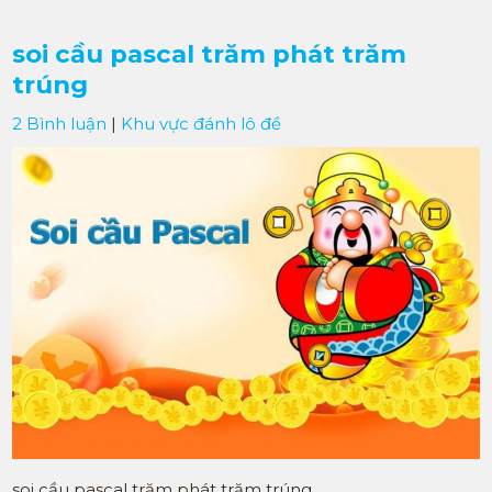
soi cầu pascal trăm phát trăm
trúng
2 Bình luận
|
Khu vực đánh lô đề
soi cầu pascal trăm phát trăm trúng