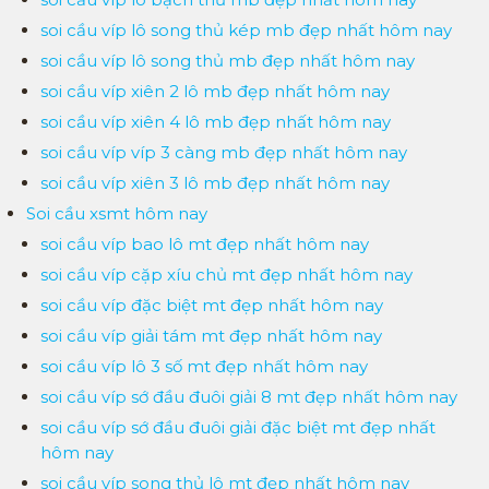
soi cầu víp lô song thủ kép mb đẹp nhất hôm nay
soi cầu víp lô song thủ mb đẹp nhất hôm nay
soi cầu víp xiên 2 lô mb đẹp nhất hôm nay
soi cầu víp xiên 4 lô mb đẹp nhất hôm nay
soi cầu víp víp 3 càng mb đẹp nhất hôm nay
soi cầu víp xiên 3 lô mb đẹp nhất hôm nay
Soi cầu xsmt hôm nay
soi cầu víp bao lô mt đẹp nhất hôm nay
soi cầu víp cặp xíu chủ mt đẹp nhất hôm nay
soi cầu víp đặc biệt mt đẹp nhất hôm nay
soi cầu víp giải tám mt đẹp nhất hôm nay
soi cầu víp lô 3 số mt đẹp nhất hôm nay
soi cầu víp sớ đầu đuôi giải 8 mt đẹp nhất hôm nay
soi cầu víp sớ đầu đuôi giải đặc biệt mt đẹp nhất
hôm nay
soi cầu víp song thủ lô mt đẹp nhất hôm nay