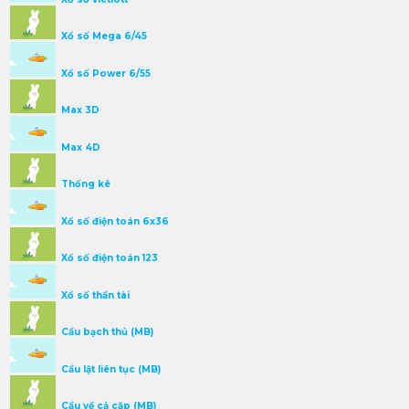
Xổ số Mega 6/45
Xổ số Power 6/55
Max 3D
Max 4D
Thống kê
Xổ số điện toán 6x36
Xổ số điện toán 123
Xổ số thần tài
Cầu bạch thủ (MB)
Cầu lật liên tục (MB)
Cầu về cả cặp (MB)