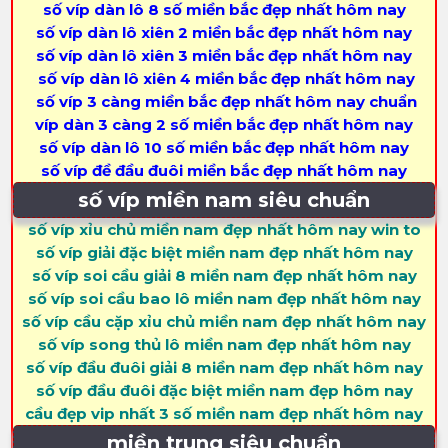
số víp dàn lô 8 số miền bắc đẹp nhất hôm nay
số víp dàn lô xiên 2 miền bắc đẹp nhất hôm nay
số víp dàn lô xiên 3 miền bắc đẹp nhất hôm nay
số víp dàn lô xiên 4 miền bắc đẹp nhất hôm nay
số víp 3 càng miền bắc đẹp nhất hôm nay chuẩn
víp dàn 3 càng 2 số miền bắc đẹp nhất hôm nay
số víp dàn lô 10 số miền bắc đẹp nhất hôm nay
số víp đề đầu đuôi miền bắc đẹp nhất hôm nay
số víp miền nam siêu chuẩn
số víp xỉu chủ miền nam đẹp nhất hôm nay win to
số víp giải đặc biệt miền nam đẹp nhất hôm nay
số víp soi cầu giải 8 miền nam đẹp nhất hôm nay
số víp soi cầu bao lô miền nam đẹp nhất hôm nay
số víp cầu cặp xỉu chủ miền nam đẹp nhất hôm nay
số víp song thủ lô miền nam đẹp nhất hôm nay
số víp đầu đuôi giải 8 miền nam đẹp nhất hôm nay
số víp đầu đuôi đặc biệt miền nam đẹp hôm nay
cầu đẹp vip nhất 3 số miền nam đẹp nhất hôm nay
miền trung siêu chuẩn