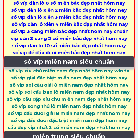
số víp dàn lô 8 số miền bắc đẹp nhất hôm nay
số víp dàn lô xiên 2 miền bắc đẹp nhất hôm nay
số víp dàn lô xiên 3 miền bắc đẹp nhất hôm nay
số víp dàn lô xiên 4 miền bắc đẹp nhất hôm nay
số víp 3 càng miền bắc đẹp nhất hôm nay chuẩn
víp dàn 3 càng 2 số miền bắc đẹp nhất hôm nay
số víp dàn lô 10 số miền bắc đẹp nhất hôm nay
số víp đề đầu đuôi miền bắc đẹp nhất hôm nay
số víp miền nam siêu chuẩn
số víp xỉu chủ miền nam đẹp nhất hôm nay win to
số víp giải đặc biệt miền nam đẹp nhất hôm nay
số víp soi cầu giải 8 miền nam đẹp nhất hôm nay
số víp soi cầu bao lô miền nam đẹp nhất hôm nay
số víp cầu cặp xỉu chủ miền nam đẹp nhất hôm nay
số víp song thủ lô miền nam đẹp nhất hôm nay
số víp đầu đuôi giải 8 miền nam đẹp nhất hôm nay
số víp đầu đuôi đặc biệt miền nam đẹp hôm nay
cầu đẹp vip nhất 3 số miền nam đẹp nhất hôm nay
miền trung siêu chuẩn