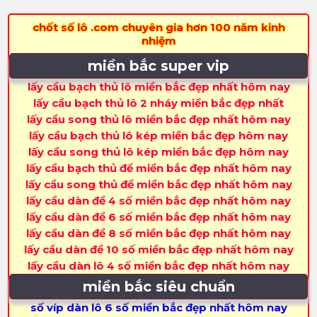
chốt số lô .com chuyên gia hơn 100 năm kinh
nhiệm
miền bắc super vip
lấy cầu bạch thủ lô miền bắc đẹp nhất hôm nay
lấy cầu bạch thủ lô 2 nháy miền bắc đẹp nhất
lấy cầu song thủ lô miền bắc đẹp nhất hôm nay
lấy cầu bạch thủ lô kép miền bắc đẹp hôm nay
lấy cầu song thủ lô kép miền bắc đẹp hôm nay
lấy cầu bạch thủ đề miền bắc đẹp nhất hôm nay
lấy cầu song thủ đề miền bắc đẹp nhất hôm nay
lấy cầu dàn đề 4 số miền bắc đẹp nhất hôm nay
lấy cầu dàn đề 6 số miền bắc đẹp nhất hôm nay
lấy cầu dàn đề 8 số miền bắc đẹp nhất hôm nay
lấy cầu dàn đề 10 số miền bắc đẹp nhất hôm nay
lấy cầu dàn lô 4 số miền bắc đẹp nhất hôm nay
miền bắc siêu chuẩn
số víp dàn lô 6 số miền bắc đẹp nhất hôm nay