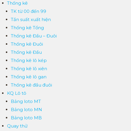
Thống kê
TK từ 00 đến 99
Tần suất xuất hiện
Thống kê Tổng
Thống kê Đầu – Đuôi
Thống kê Đuôi
Thống kê Đầu
Thống kê lô kép
Thống kê lô xiên
Thống kê lô gan
Thống kê đầu đuôi
KQ Lô tô
Bảng loto MT
Bảng loto MN
Bảng loto MB
Quay thử