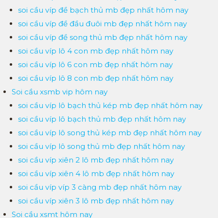
soi cầu víp đề bạch thủ mb đẹp nhất hôm nay
soi cầu víp đề đầu đuôi mb đẹp nhất hôm nay
soi cầu víp đề song thủ mb đẹp nhất hôm nay
soi cầu víp lô 4 con mb đẹp nhất hôm nay
soi cầu víp lô 6 con mb đẹp nhất hôm nay
soi cầu víp lô 8 con mb đẹp nhất hôm nay
Soi cầu xsmb vip hôm nay
soi cầu víp lô bạch thủ kép mb đẹp nhất hôm nay
soi cầu víp lô bạch thủ mb đẹp nhất hôm nay
soi cầu víp lô song thủ kép mb đẹp nhất hôm nay
soi cầu víp lô song thủ mb đẹp nhất hôm nay
soi cầu víp xiên 2 lô mb đẹp nhất hôm nay
soi cầu víp xiên 4 lô mb đẹp nhất hôm nay
soi cầu víp víp 3 càng mb đẹp nhất hôm nay
soi cầu víp xiên 3 lô mb đẹp nhất hôm nay
Soi cầu xsmt hôm nay