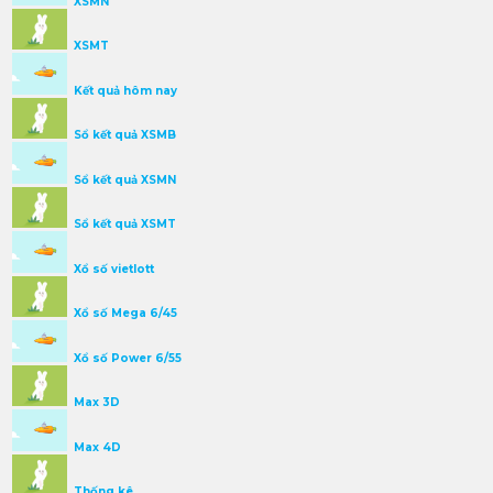
XSMN
XSMT
Kết quả hôm nay
Sổ kết quả XSMB
Sổ kết quả XSMN
Sổ kết quả XSMT
Xổ số vietlott
Xổ số Mega 6/45
Xổ số Power 6/55
Max 3D
Max 4D
Thống kê