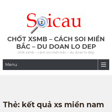
Skip
to
content
CHỐT XSMB – CÁCH SOI MIỀN
BẮC – DU DOAN LO DEP
chốt xsmb – cách soi miền bắc – du doan lo dep
Menu
Thẻ:
kết quả xs miền nam