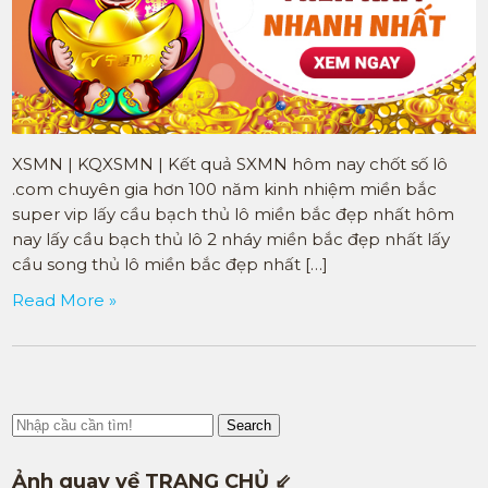
XSMN | KQXSMN | Kết quả SXMN hôm nay chốt số lô
.com chuyên gia hơn 100 năm kinh nhiệm miền bắc
super vip lấy cầu bạch thủ lô miền bắc đẹp nhất hôm
nay lấy cầu bạch thủ lô 2 nháy miền bắc đẹp nhất lấy
cầu song thủ lô miền bắc đẹp nhất […]
Read More »
Search
Ảnh quay về TRANG CHỦ ⇙