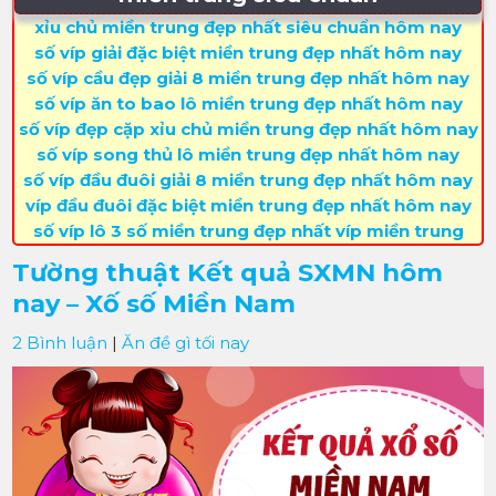
xỉu chủ miền trung đẹp nhất siêu chuẩn hôm nay
số víp giải đặc biệt miền trung đẹp nhất hôm nay
số víp cầu đẹp giải 8 miền trung đẹp nhất hôm nay
số víp ăn to bao lô miền trung đẹp nhất hôm nay
số víp đẹp cặp xỉu chủ miền trung đẹp nhất hôm nay
số víp song thủ lô miền trung đẹp nhất hôm nay
số víp đầu đuôi giải 8 miền trung đẹp nhất hôm nay
víp đầu đuôi đặc biệt miền trung đẹp nhất hôm nay
số víp lô 3 số miền trung đẹp nhất víp miền trung
Tường thuật Kết quả SXMN hôm
nay – Xố số Miền Nam
2 Bình luận
|
Ăn đề gì tối nay