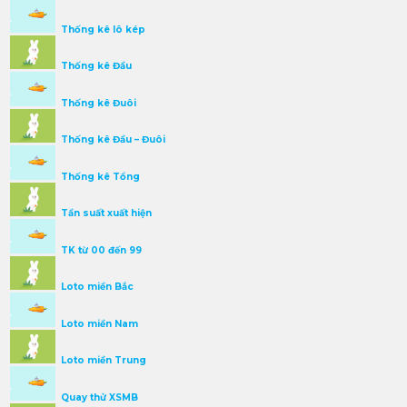
Thống kê lô kép
Thống kê Đầu
Thống kê Đuôi
Thống kê Đầu – Đuôi
Thống kê Tổng
Tần suất xuất hiện
TK từ 00 đến 99
Loto miền Bắc
Loto miền Nam
Loto miền Trung
Quay thử XSMB