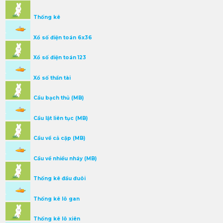
Thống kê
Xổ số điện toán 6x36
Xổ số điện toán 123
Xổ số thần tài
Cầu bạch thủ (MB)
Cầu lật liên tục (MB)
Cầu về cả cặp (MB)
Cầu về nhiều nháy (MB)
Thống kê đầu đuôi
Thống kê lô gan
Thống kê lô xiên