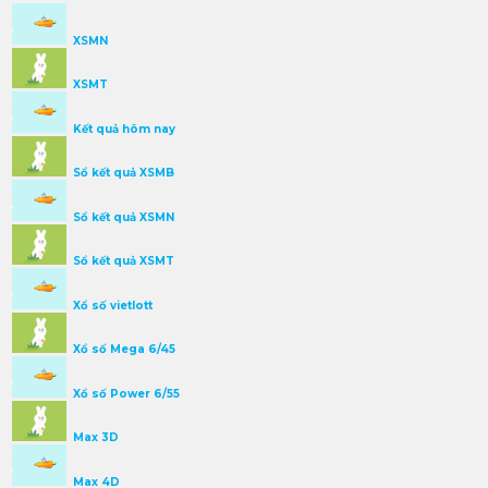
XSMN
XSMT
Kết quả hôm nay
Sổ kết quả XSMB
Sổ kết quả XSMN
Sổ kết quả XSMT
Xổ số vietlott
Xổ số Mega 6/45
Xổ số Power 6/55
Max 3D
Max 4D