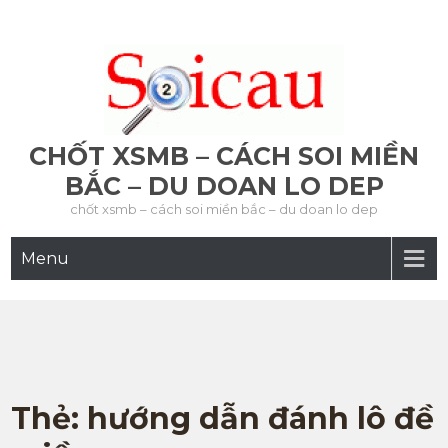
Skip
to
content
CHỐT XSMB – CÁCH SOI MIỀN
BẮC – DU DOAN LO DEP
chốt xsmb – cách soi miền bắc – du doan lo dep
Menu
Thẻ:
hướng dẫn đánh lô đề