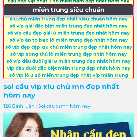
cầu đẹp vip nhất 3 số miền nam đẹp nhất hôm nay
miền trung siêu chuẩn
xỉu chủ miền trung đẹp nhất siêu chuẩn hôm nay
số víp giải đặc biệt miền trung đẹp nhất hôm nay
số víp cầu đẹp giải 8 miền trung đẹp nhất hôm nay
số víp ăn to bao lô miền trung đẹp nhất hôm nay
số víp đẹp cặp xỉu chủ miền trung đẹp nhất hôm nay
số víp song thủ lô miền trung đẹp nhất hôm nay
số víp đầu đuôi giải 8 miền trung đẹp nhất hôm nay
víp đầu đuôi đặc biệt miền trung đẹp nhất hôm nay
số víp lô 3 số miền trung đẹp nhất víp miền trung
soi cầu víp xíu chủ mn đẹp nhất
hôm nay
126 Bình luận
|
Soi cầu xsmn hôm nay