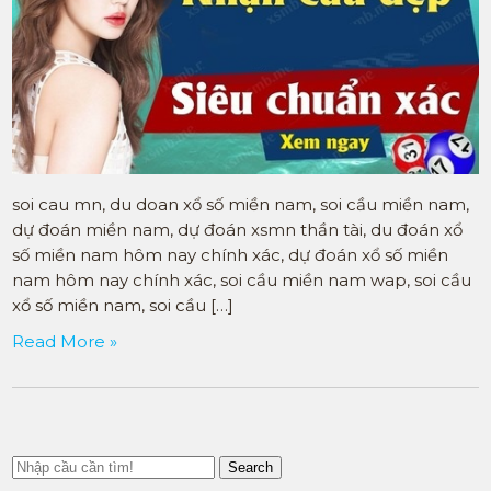
soi cau mn, du doan xổ số miền nam, soi cầu miền nam,
dự đoán miền nam, dự đoán xsmn thần tài, du đoán xổ
số miền nam hôm nay chính xác, dự đoán xổ số miền
nam hôm nay chính xác, soi cầu miền nam wap, soi cầu
xổ số miền nam, soi cầu […]
Read More »
Search