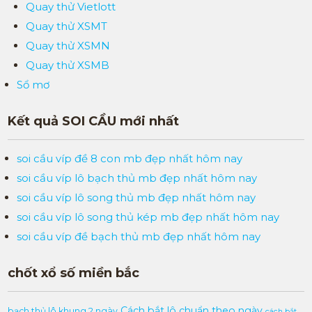
Quay thử Vietlott
Quay thử XSMT
Quay thử XSMN
Quay thử XSMB
Sổ mơ
Kết quả SOI CẦU mới nhất
soi cầu víp đề 8 con mb đẹp nhất hôm nay
soi cầu víp lô bạch thủ mb đẹp nhất hôm nay
soi cầu víp lô song thủ mb đẹp nhất hôm nay
soi cầu víp lô song thủ kép mb đẹp nhất hôm nay
soi cầu víp đề bạch thủ mb đẹp nhất hôm nay
chốt xổ số miền bắc
Cách bắt lô chuẩn theo ngày
bạch thủ lô khung 2 ngày
cách bắt