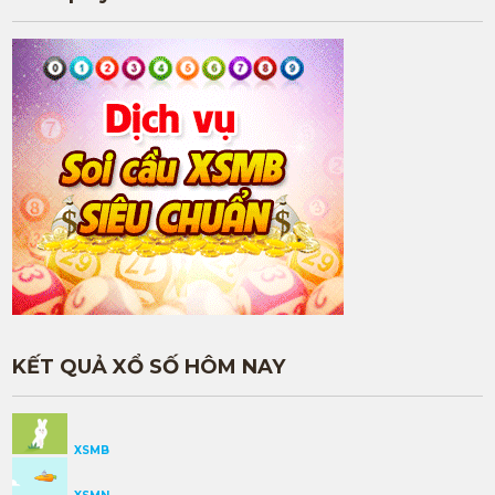
KẾT QUẢ XỔ SỐ HÔM NAY
XSMB