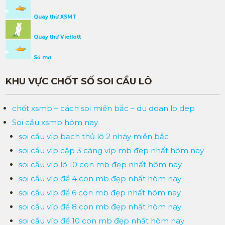
Quay thử XSMT
Quay thử Vietlott
Sổ mơ
KHU VỰC CHỐT SỐ SOI CẦU LÔ
chốt xsmb – cách soi miền bắc – du doan lo dep
Soi cầu xsmb hôm nay
soi cầu víp bạch thủ lô 2 nháy miền bắc
soi cầu víp cặp 3 càng víp mb đẹp nhất hôm nay
soi cầu víp lô 10 con mb đẹp nhất hôm nay
soi cầu víp đề 4 con mb đẹp nhất hôm nay
soi cầu víp đề 6 con mb đẹp nhất hôm nay
soi cầu víp đề 8 con mb đẹp nhất hôm nay
soi cầu víp đề 10 con mb đẹp nhất hôm nay