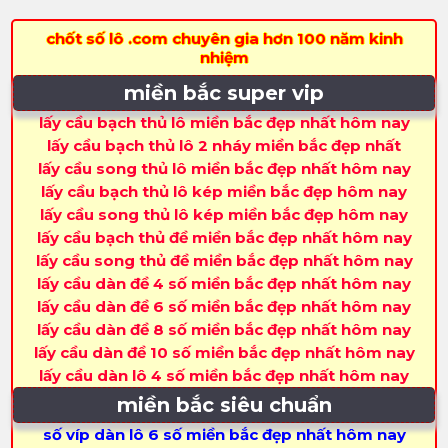
chốt số lô .com chuyên gia hơn 100 năm kinh
nhiệm
miền bắc super vip
lấy cầu bạch thủ lô miền bắc đẹp nhất hôm nay
lấy cầu bạch thủ lô 2 nháy miền bắc đẹp nhất
lấy cầu song thủ lô miền bắc đẹp nhất hôm nay
lấy cầu bạch thủ lô kép miền bắc đẹp hôm nay
lấy cầu song thủ lô kép miền bắc đẹp hôm nay
lấy cầu bạch thủ đề miền bắc đẹp nhất hôm nay
lấy cầu song thủ đề miền bắc đẹp nhất hôm nay
lấy cầu dàn đề 4 số miền bắc đẹp nhất hôm nay
lấy cầu dàn đề 6 số miền bắc đẹp nhất hôm nay
lấy cầu dàn đề 8 số miền bắc đẹp nhất hôm nay
lấy cầu dàn đề 10 số miền bắc đẹp nhất hôm nay
lấy cầu dàn lô 4 số miền bắc đẹp nhất hôm nay
miền bắc siêu chuẩn
số víp dàn lô 6 số miền bắc đẹp nhất hôm nay