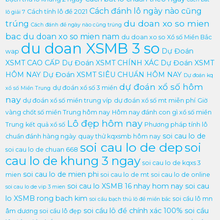
Cách đánh lô ngày nào cũng
Cách tính lô đề 2021
lô giải 7
du doan xo so mien
trúng
Cách đánh đề ngày nào cũng trúng
bac
du doan xo so mien nam
du doan xo so Xổ số Miền Bắc
du doan XSMB 3 so
Dự Đoán
wap
XSMT CAO CẤP
Dự Đoán XSMT CHÍNH XÁC
Dự Đoán XSMT
HÔM NAY
Dự Đoán XSMT SIÊU CHUẨN HÔM NAY
Dự đoán kq
dự đoán xổ số hôm
dự đoán xổ số 3 miền
xổ số Miền Trung
nay
dự đoán xổ số miền trung víp
dự đoán xổ số mt miễn phí
Giờ
vàng chốt số miền Trung hôm nay
Hôm nay đánh con gì xổ số miền
Lô đẹp hôm nay
Trung
kết quả xổ số
Phương pháp tính lô
soi cau lo de
chuẩn đánh hàng ngày
quay thử kqxsmb hôm nay
soi cau lo de dep
soi
soi cau lo de chuan 668
cau lo de khung 3 ngay
soi cau lo de kqxs 3
soi cau lo de mien phi
mien
soi cau lo de mt
soi cau lo de online
soi cau lo XSMB 16 nhay hom nay
soi cau
soi cau lo de vip 3 mien
lo XSMB rong bach kim
soi cầu lô mn
soi cầu bạch thủ lô đề miền bắc
soi cầu lô đề chính xác 100%
soi cầu
âm dương
soi cầu lô đẹp