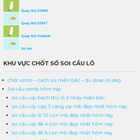
Quay thử XSMN
Quay thử XSMT
Quay thử Vietlott
Sổ mơ
KHU VỰC CHỐT SỐ SOI CẦU LÔ
chốt xsmb – cách soi miền bắc – du doan lo dep
Soi cầu xsmb hôm nay
soi cầu víp bạch thủ lô 2 nháy miền bắc
soi cầu víp cặp 3 càng víp mb đẹp nhất hôm nay
soi cầu víp lô 10 con mb đẹp nhất hôm nay
soi cầu víp đề 4 con mb đẹp nhất hôm nay
soi cầu víp đề 6 con mb đẹp nhất hôm nay