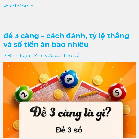
Read More »
đề 3 càng – cách đánh, tỷ lệ thắng
và số tiền ăn bao nhiêu
2 Bình luận
|
Khu vực đánh lô đề