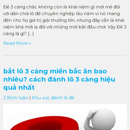
Đề 3 càng chắc không còn là khái niệm gì mới mẻ đối
với dân chơi lô đề chuyên nghiệp lâu năm vì nó mang
đến cho họ giá trị giải thưởng lớn, nhưng đây vẫn là khái
niệm khá mới lạ đối với những mới bắt đầu chơi. Vậy Đề 3
càng là gì? […]
Read More »
bắt lô 3 càng miền bắc ăn bao
nhiêu? cách đánh lô 3 càng hiệu
quả nhất
2 Bình luận
|
Khu vực đánh lô đề