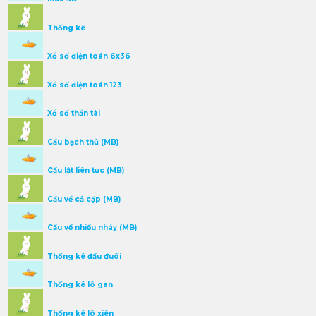
Thống kê
Xổ số điện toán 6x36
Xổ số điện toán 123
Xổ số thần tài
Cầu bạch thủ (MB)
Cầu lật liên tục (MB)
Cầu về cả cặp (MB)
Cầu về nhiều nháy (MB)
Thống kê đầu đuôi
Thống kê lô gan
Thống kê lô xiên